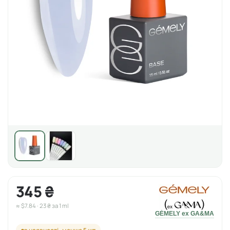
345 ₴
≈ $7.84 · 23 ₴ за 1 ml
GÉMELY ex GA&MA