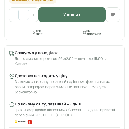
в наявності · менше 5 шт
У кошик
−
+
TPO
EU
FREE
APPROVED
Спакуємо у понеділок
Якщо замовите протягом 56:42:02 — пн–пт до 15:00 за
Києвом
Доставка не входить у ціну
Зважимо спаковану посилку й надішлемо фото на вагах
разом із тарифом перевізника. Не влаштує — скасуєте
безкоштовно.
По всьому світу, зазвичай ~7 днів
Трек-номер щойно відправимо. Європа — щоденні приватні
перевізники (PL, DE, IT, ES, FR, CH).