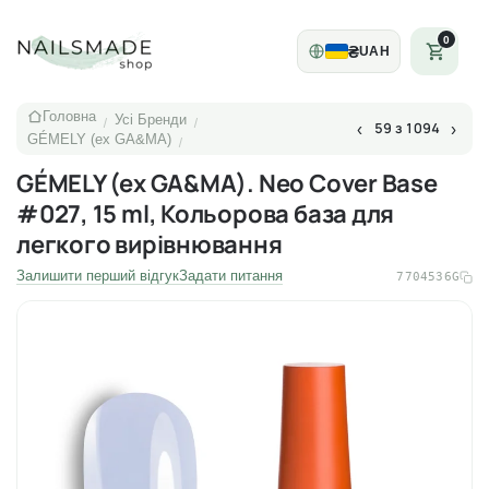
0
₴
UAH
Головна
Усі Бренди
/
/
59 з 1094
‹
›
GÉMELY (ex GA&MA)
/
GÉMELY (ex GA&MA). Neo Cover Base
#027, 15 ml, Кольорова база для
легкого вирівнювання
Залишити перший відгук
Задати питання
7704536G