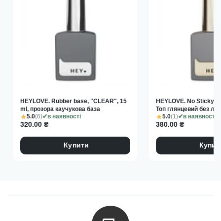
Об'єм:
15 мл – з пензликом
HEYLOVE. Rubber base, "CLEAR", 15
HEYLOVE. No Sticky Top
ml, прозора каучукова база
Топ глянцевий без ли
5.0
(6)
5.0
(1)
в наявності
в наявності
320.00
₴
380.00
₴
Купити
Купит