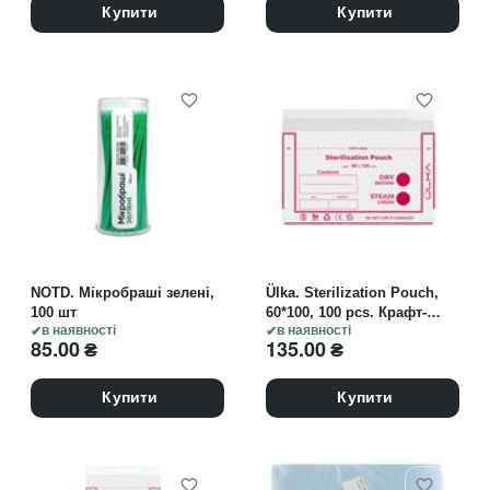
Купити
Купити
NOTD. Мікробраші зелені,
Ülka. Sterilization Pouch,
100 шт
60*100, 100 pcs. Крафт-
в наявності
пакети для стерилізації з
в наявності
85.00
₴
135.00
₴
індикатором, 60*100, 100
шт.
Купити
Купити