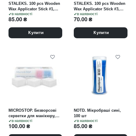
STALEKS. 100 pcs Wooden
STALEKS. 100 pcs Wooden
Wax Applicator Stick #1,
Wax Applicator Stick #3,
ШПАТЕЛЬ для депіляціі,
в наявності
ШПАТЕЛЬ для депіляціі,
в наявності
85.00
₴
70.00
₴
100 шт
100 шт
Купити
Купити
MICROSTOP. Безворсові
NOTD. Мікробраші сині,
серветки для манікюру,
100 шт
325 шт
в наявності
в наявності
100.00
₴
85.00
₴