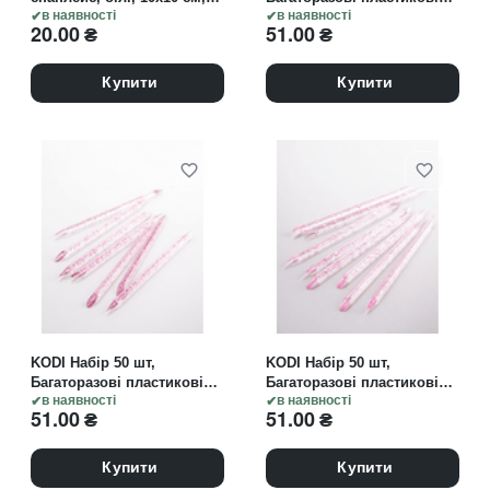
50 шт
в наявності
палички для кутикули,
в наявності
20.00
₴
51.00
₴
червоний колір
Купити
Купити
KODI Набір 50 шт,
KODI Набір 50 шт,
Багаторазові пластикові
Багаторазові пластикові
палички для кутикули,
в наявності
палички для кутикули,
в наявності
51.00
₴
51.00
₴
фіолетовий колір
світло-рожевий колір
Купити
Купити