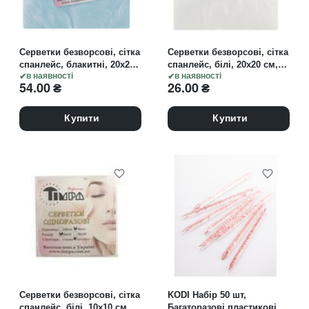
Серветки безворсові, сітка
Серветки безворсові, сітка
спанлейс, блакитні, 20х20
спанлейс, білі, 20х20 см,
см, 100 шт
в наявності
50 шт
в наявності
54.00
₴
26.00
₴
Купити
Купити
Серветки безворсові, сітка
KODI Набір 50 шт,
спанлейс, білі, 10х10 см,
Багаторазові пластикові