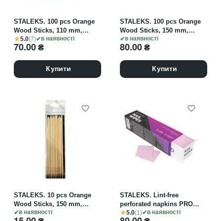
STALEKS. 100 pcs Orange
STALEKS. 100 pcs Orange
Wood Sticks, 110 mm,
Wood Sticks, 150 mm,
5.0
(7)
Набір 100 шт Апельсинові
в наявності
Набір 100 шт Апельсинові
в наявності
70.00
₴
80.00
₴
палички
палички
Купити
Купити
STALEKS. 10 pcs Orange
STALEKS. Lint-free
Wood Sticks, 150 mm,
perforated napkins PRO
5.0
(1)
Набір 10 шт Апельсинові
в наявності
EXPERT, 400 pcs.
в наявності
15.00
₴
80.00
₴