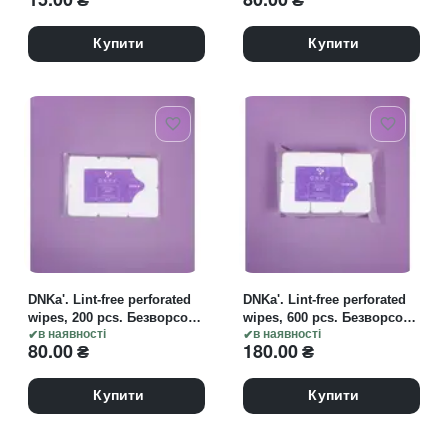
палички
Безворсові серветки для
манікюру перфоровані,
400 шт
Купити
Купити
DNKa'. Lint-free perforated
DNKa'. Lint-free perforated
wipes, 200 pcs. Безворсові
wipes, 600 pcs. Безворсові
серветки для манікюру
в наявності
серветки для манікюру
в наявності
80.00
₴
180.00
₴
перфоровані, 200 шт
перфоровані, 600 шт
Купити
Купити