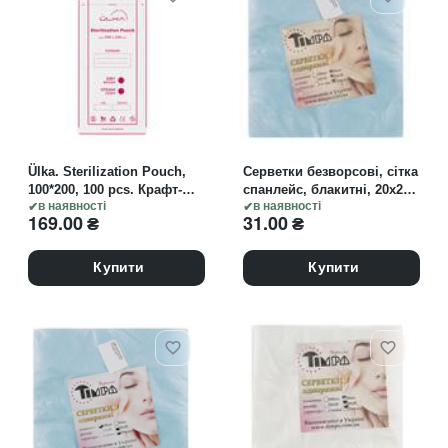
Ülka. Sterilization Pouch,
Серветки безворсові, сітка
100*200, 100 pcs. Крафт-
спанлейс, блакитні, 20х20
пакети для стерилізації з
в наявності
см, 50 шт
в наявності
169.00
₴
31.00
₴
індикатором, 100*200, 100
шт.
Купити
Купити