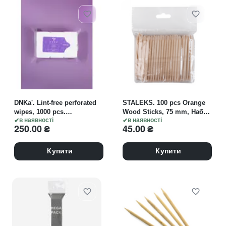
DNKa'. Lint-free perforated
STALEKS. 100 pcs Orange
wipes, 1000 pcs.
Wood Sticks, 75 mm, Набір
Безворсові серветки для
в наявності
100 шт Апельсинові
в наявності
250.00
₴
45.00
₴
манікюру перфоровані,
палички
1000 шт
Купити
Купити