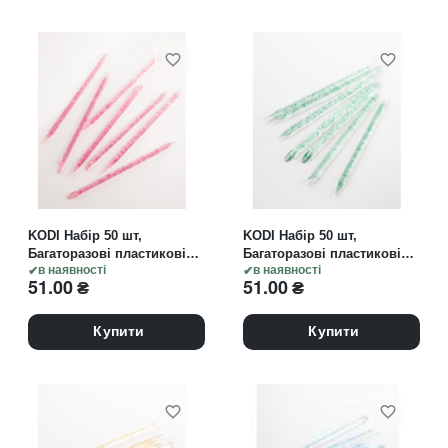
KODI Набір 50 шт,
KODI Набір 50 шт,
Багаторазові пластикові
Багаторазові пластикові
палички для кутикули,
в наявності
палички для кутикули,
в наявності
51.00
₴
51.00
₴
рожевий колір
зелений колір
Купити
Купити