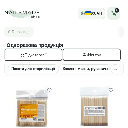
0
₴
UAH
Головна
/
Одноразова продукція
Підкатегорії
Пакети для стерилізації
Захисні маски, рукавички
…
Всі ка
Безв