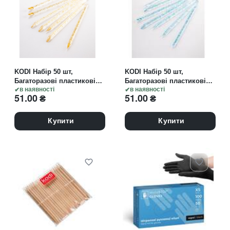
KODI Набір 50 шт,
KODI Набір 50 шт,
Багаторазові пластикові
Багаторазові пластикові
палички для кутикули,
в наявності
палички для кутикули,
в наявності
51.00
₴
51.00
₴
жовтий колір
блакитний колір
Купити
Купити