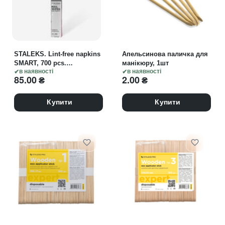
STALEKS. Lint-free napkins
Апельсинова паличка для
SMART, 700 pcs.
манікюру, 1шт
Безворсові серветки для
в наявності
в наявності
85.00
₴
2.00
₴
манікюру, 700 шт
Купити
Купити