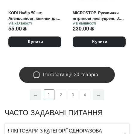
KODI Набір 50 шт,
MICROSTOP. Рукавички
Апельсинові палички для
нітрилові неопудрені, 3.5
кутикули, 10 см
в наявності
g, XS, 100 шт, чорні
в наявності
55.00
₴
230.00
₴
Купити
Купити
Показати ще 30 товарів
1
2
3
4
ЧАСТО ЗАДАВАНІ ПИТАННЯ
❗ ЯКІ ТОВАРИ З КАТЕГОРІЇ ОДНОРАЗОВА