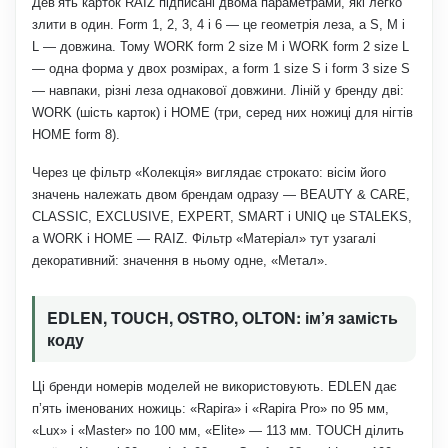
Дев’ять карток RAIZ підписані двома параметрами, які легко
злити в один. Form 1, 2, 3, 4 і 6 — це геометрія леза, а S, M і
L — довжина. Тому WORK form 2 size M і WORK form 2 size L
— одна форма у двох розмірах, а form 1 size S і form 3 size S
— навпаки, різні леза однакової довжини. Ліній у бренду дві:
WORK (шість карток) і HOME (три, серед них ножиці для нігтів
HOME form 8).
Через це фільтр «Колекція» виглядає строкато: вісім його
значень належать двом брендам одразу — BEAUTY & CARE,
CLASSIC, EXCLUSIVE, EXPERT, SMART і UNIQ це STALEKS,
а WORK і HOME — RAIZ. Фільтр «Матеріал» тут узагалі
декоративний: значення в ньому одне, «Метал».
EDLEN, TOUCH, OSTRO, OLTON: ім’я замість
коду
Ці бренди номерів моделей не використовують. EDLEN дає
п’ять іменованих ножиць: «Rapira» і «Rapira Pro» по 95 мм,
«Lux» і «Master» по 100 мм, «Elite» — 113 мм. TOUCH ділить