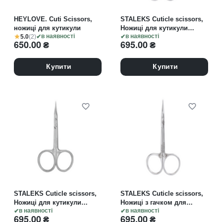
HEYLOVE. Cuti Scissors,
STALEKS Cuticle scissors,
ножиці для кутикули
Ножиці для кутикули
5.0
(2)
в наявності
EXCLUSIVE 20 TYPE 1
в наявності
650.00
₴
695.00
₴
Magnolia
Купити
Купити
STALEKS Cuticle scissors,
STALEKS Cuticle scissors,
Ножиці для кутикули
Ножиці з гачком для
EXCLUSIVE 20 TYPE 2
в наявності
кутикули EXCLUSIVE 21
в наявності
695.00
₴
695.00
₴
Magnolia
TYPE 1 Magnolia