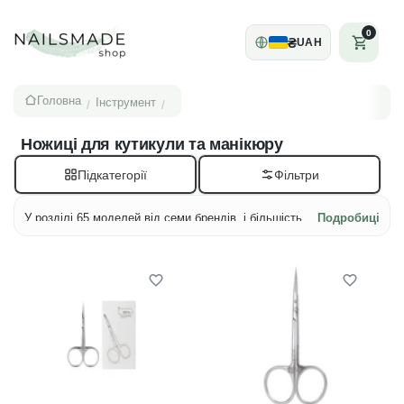
0
₴
UAH
Головна
Інструмент
/
/
Ножиці для кутикули та манікюру
Підкатегорії
У розділі 65 моделей від семи брендів, і більшість
Подробиці
— ножиці для кутикули: сама лише STALEKS дає 41
картку, решту ділять RAIZ, EDLEN, TOUCH, OSTRO,
HEYLOVE та OLTON. Поруч із кутикульними лежать
ножиці для нігтів, для брів, дитячі й мікроножиці-
твізери, тому починати зручніше з фільтра «Вид», а
не з гортання гриду. Виконань для лівші тут п’ять —
чотири STALEKS і одне TOUCH.