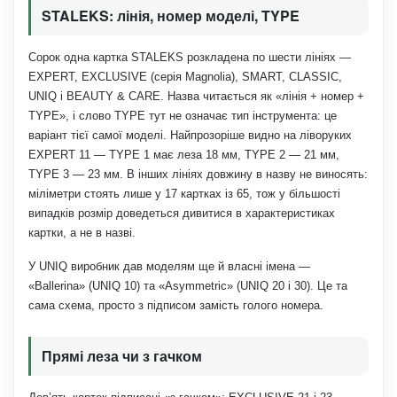
STALEKS: лінія, номер моделі, TYPE
Сорок одна картка STALEKS розкладена по шести лініях —
EXPERT, EXCLUSIVE (серія Magnolia), SMART, CLASSIC,
UNIQ і BEAUTY & CARE. Назва читається як «лінія + номер +
TYPE», і слово TYPE тут не означає тип інструмента: це
варіант тієї самої моделі. Найпрозоріше видно на ліворуких
EXPERT 11 — TYPE 1 має леза 18 мм, TYPE 2 — 21 мм,
TYPE 3 — 23 мм. В інших лініях довжину в назву не виносять:
міліметри стоять лише у 17 картках із 65, тож у більшості
випадків розмір доведеться дивитися в характеристиках
картки, а не в назві.
У UNIQ виробник дав моделям ще й власні імена —
«Ballerina» (UNIQ 10) та «Asymmetric» (UNIQ 20 і 30). Це та
сама схема, просто з підписом замість голого номера.
Прямі леза чи з гачком