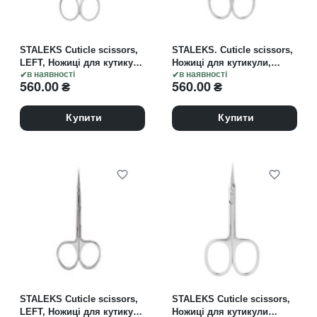
STALEKS Cuticle scissors,
STALEKS. Cuticle scissors,
LEFT, Ножиці для кутикули
Ножиці для кутикули,
(ДЛЯ ЛІВШІ), леза 23 мм,
в наявності
EXPERT 20 TYPE 2
в наявності
560.00
₴
560.00
₴
EXPERT 11 TYPE 3
Купити
Купити
STALEKS Cuticle scissors,
STALEKS Cuticle scissors,
LEFT, Ножиці для кутикули
Ножиці для кутикули