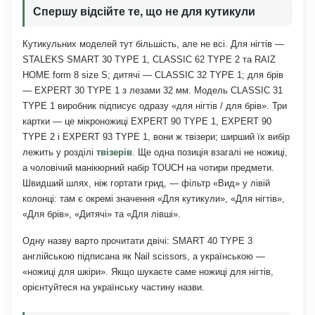
Спершу відсійте те, що не для кутикули
Кутикульних моделей тут більшість, але не всі. Для нігтів —
STALEKS SMART 30 TYPE 1, CLASSIC 62 TYPE 2 та RAIZ
HOME form 8 size S; дитячі — CLASSIC 32 TYPE 1; для брів
— EXPERT 30 TYPE 1 з лезами 32 мм. Модель CLASSIC 31
TYPE 1 виробник підписує одразу «для нігтів / для брів». Три
картки — це мікроножиці EXPERT 90 TYPE 1, EXPERT 90
TYPE 2 і EXPERT 93 TYPE 1, вони ж твізери; ширший їх вибір
лежить у розділі
твізерів
. Ще одна позиція взагалі не ножиці,
а чоловічий манікюрний набір TOUCH на чотири предмети.
Швидший шлях, ніж гортати грид, — фільтр «Вид» у лівій
колонці: там є окремі значення «Для кутикули», «Для нігтів»,
«Для брів», «Дитячі» та «Для лівші».
Одну назву варто прочитати двічі: SMART 40 TYPE 3
англійською підписана як Nail scissors, а українською —
«ножиці для шкіри». Якщо шукаєте саме ножиці для нігтів,
орієнтуйтеся на українську частину назви.