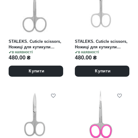
STALEKS. Cuticle scissors,
STALEKS. Cuticle scissors,
Ножиці для кутикули
Ножиці для кутикули
SMART 10 TYPE 3
в наявності
SMART 22 TYPE 1
в наявності
480.00
₴
480.00
₴
Купити
Купити