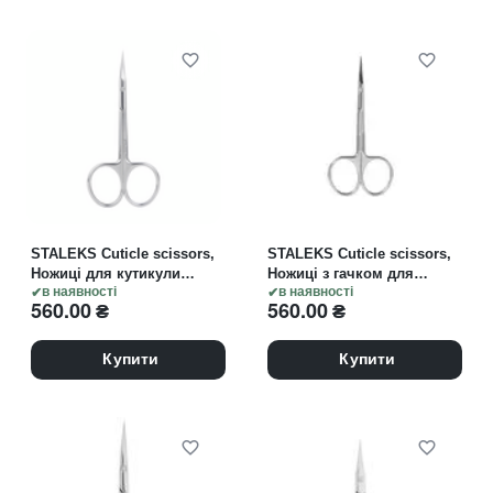
STALEKS Cuticle scissors,
STALEKS Cuticle scissors,
Ножиці для кутикули
Ножиці з гачком для
EXPERT 50 TYPE 3
в наявності
кутикули EXPERT 51 TYPE
в наявності
560.00
₴
560.00
₴
3
Купити
Купити