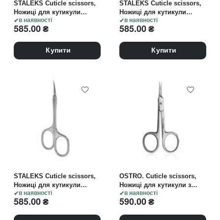
STALEKS Cuticle scissors,
STALEKS Cuticle scissors,
Ножиці для кутикули
Ножиці для кутикули
«Ballerina» UNIQ 10 TYPE 4
в наявності
«Asymmetric» UNIQ 20
в наявності
585.00
₴
585.00
₴
TYPE 4
Купити
Купити
STALEKS Cuticle scissors,
OSTRO. Cuticle scissors,
Ножиці для кутикули
Ножиці для кутикули з
«Asymmetric» UNIQ 30
в наявності
тонким полотоном
в наявності
585.00
₴
590.00
₴
TYPE 4