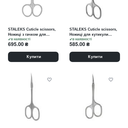
STALEKS Cuticle scissors,
STALEKS Cuticle scissors,
Ножиці з гачком для
Ножиці для кутикули
кутикули EXCLUSIVE 23
в наявності
«Ballerina» UNIQ 10 TYPE 3
в наявності
695.00
₴
585.00
₴
TYPE 2 Magnolia
Купити
Купити