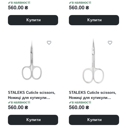
(ДЛЯ ЛІВШІ) з гачком,
в наявності
EXPERT 22 TYPE 1
в наявності
560.00
₴
560.00
₴
EXPERT 13 TYPE 3
Купити
Купити
STALEKS Cuticle scissors,
STALEKS Cuticle scissors,
Ножиці для кутикули
Ножиці для кутикули
EXPERT 50 TYPE 1
в наявності
EXPERT 50 TYPE 2
в наявності
560.00
₴
560.00
₴
Купити
Купити