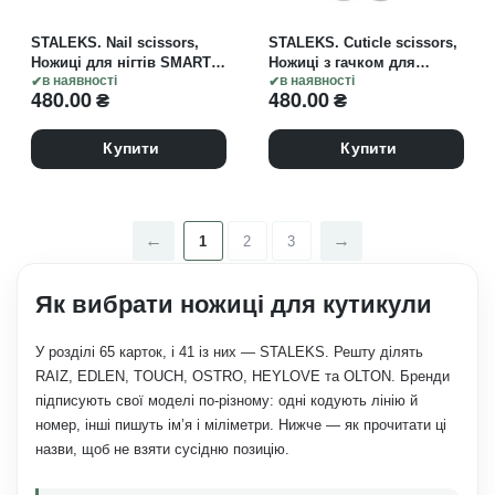
STALEKS. Nail scissors,
STALEKS. Cuticle scissors,
Ножиці для нігтів SMART
Ножиці з гачком для
30 TYPE 1
в наявності
кутикули SMART 41 TYPE 3
в наявності
480.00
₴
480.00
₴
Купити
Купити
1
2
3
Як вибрати ножиці для кутикули
У розділі 65 карток, і 41 із них — STALEKS. Решту ділять
RAIZ, EDLEN, TOUCH, OSTRO, HEYLOVE та OLTON. Бренди
підписують свої моделі по-різному: одні кодують лінію й
номер, інші пишуть ім’я і міліметри. Нижче — як прочитати ці
назви, щоб не взяти сусідню позицію.