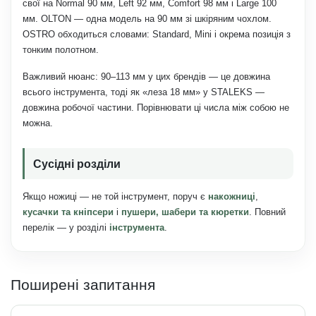
свої на Normal 90 мм, Left 92 мм, Comfort 98 мм і Large 100
мм. OLTON — одна модель на 90 мм зі шкіряним чохлом.
OSTRO обходиться словами: Standard, Mini і окрема позиція з
тонким полотном.
Важливий нюанс: 90–113 мм у цих брендів — це довжина
всього інструмента, тоді як «леза 18 мм» у STALEKS —
довжина робочої частини. Порівнювати ці числа між собою не
можна.
Сусідні розділи
Якщо ножиці — не той інструмент, поруч є
накожниці
,
кусачки та кніпсери
і
пушери, шабери та кюретки
. Повний
перелік — у розділі
інструмента
.
Поширені запитання