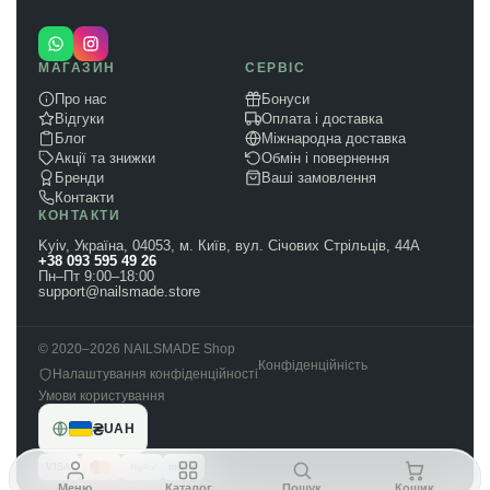
МАГАЗИН
СЕРВІС
Про нас
Бонуси
Відгуки
Оплата і доставка
Блог
Міжнародна доставка
Акції та знижки
Обмін і повернення
Бренди
Ваші замовлення
Контакти
КОНТАКТИ
Kyiv, Україна, 04053, м. Київ, вул. Січових Стрільців, 44А
+38 093 595 49 26
Пн–Пт 9:00–18:00
support@nailsmade.store
© 2020–2026 NAILSMADE Shop
Конфіденційність
Налаштування конфіденційності
Умови користування
₴
UAH
VISA
mono
Pay
Pal
Меню
Каталог
Пошук
Кошик