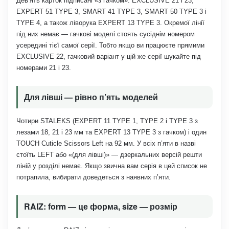
Дев’ять карток підписані «з гачком»: EXCLUSIVE 21 і 23,
EXPERT 51 TYPE 3, SMART 41 TYPE 3, SMART 50 TYPE 3 і
TYPE 4, а також ліворука EXPERT 13 TYPE 3. Окремої лінії
під них немає — гачкові моделі стоять сусіднім номером
усередині тієї самої серії. Тобто якщо ви працюєте прямими
EXCLUSIVE 22, гачковий варіант у цій же серії шукайте під
номерами 21 і 23.
Для лівші — рівно п’ять моделей
Чотири STALEKS (EXPERT 11 TYPE 1, TYPE 2 і TYPE 3 з
лезами 18, 21 і 23 мм та EXPERT 13 TYPE 3 з гачком) і один
TOUCH Cuticle Scissors Left на 92 мм. У всіх п’яти в назві
стоїть LEFT або «(для лівші)» — дзеркальних версій решти
ліній у розділі немає. Якщо звична вам серія в цей список не
потрапила, вибирати доведеться з наявних п’яти.
RAIZ: form — це форма, size — розмір