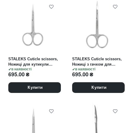
STALEKS Cuticle scissors,
STALEKS Cuticle scissors,
Ножиці для кутикули
Ножиці з гачком для
EXCLUSIVE 22 TYPE 2
в наявності
кутикули EXCLUSIVE 23
в наявності
695.00
₴
695.00
₴
Magnolia
TYPE 1 Magnolia
Купити
Купити