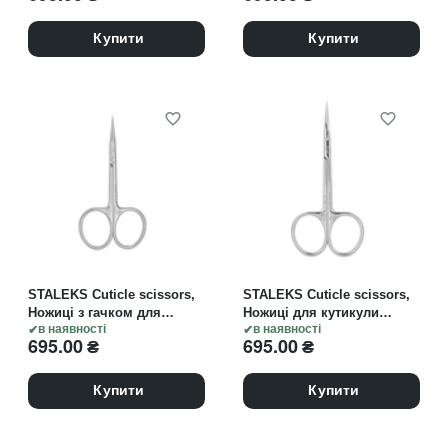
Купити
Купити
STALEKS Cuticle scissors,
STALEKS Cuticle scissors,
Ножиці з гачком для
Ножиці для кутикули
кутикули EXCLUSIVE 21
в наявності
EXCLUSIVE 22 TYPE 1
в наявності
695.00
₴
695.00
₴
TYPE 2 Magnolia
Magnolia
Купити
Купити