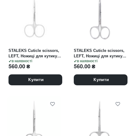
STALEKS Cuticle scissors,
STALEKS Cuticle scissors,
LEFT, Ножиці для кутикули
LEFT, Ножиці для кутикули
(ДЛЯ ЛІВШІ), леза 18 мм,
в наявності
(ДЛЯ ЛІВШІ), леза 21 мм,
в наявності
560.00
₴
560.00
₴
EXPERT 11 TYPE 1
EXPERT 11 TYPE 2
Купити
Купити