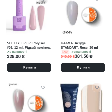
SHELLY. Liquid PolyGel
GA&MA. Acrygel
#09, 12 ml. Рідкий полігель
STANDART, Rose, 30 ml
в наявності
в наявності
АКЦІЯ
381.50
₴
328.00
₴
545.00
₴
Купити
Купити