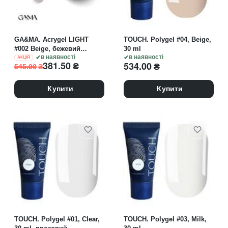
GA&MA. Acrygel LIGHT
TOUCH. Polygel #04, Beige,
#002 Beige, бежевий
30 ml
напівпрозорий, 30 ml
в наявності
в наявності
АКЦІЯ
381.50
₴
534.00
₴
545.00
₴
Купити
Купити
TOUCH. Polygel #01, Clear,
TOUCH. Polygel #03, Milk,