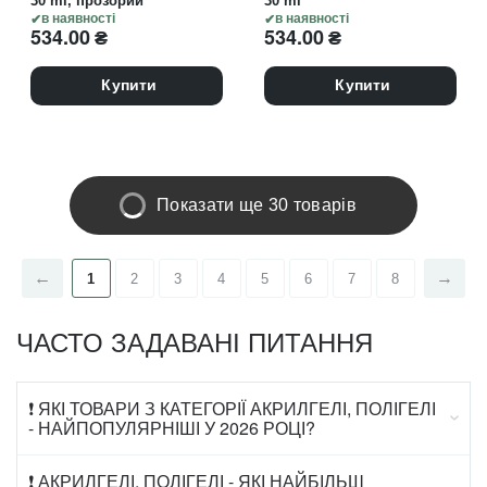
30 ml, прозорий
30 ml
в наявності
в наявності
534.00
₴
534.00
₴
Купити
Купити
Показати ще 30 товарів
1
2
3
4
5
6
7
8
ЧАСТО ЗАДАВАНІ ПИТАННЯ
❗ ЯКІ ТОВАРИ З КАТЕГОРІЇ АКРИЛГЕЛІ, ПОЛІГЕЛІ
- НАЙПОПУЛЯРНІШІ У 2026 РОЦІ?
❗ АКРИЛГЕЛІ, ПОЛІГЕЛІ - ЯКІ НАЙБІЛЬШ