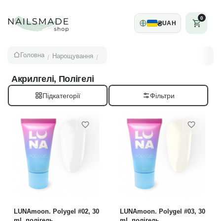
0
₴
UAH
Головна
Нарощування
/
/
Акрилгелі, Полігелі
Підкатегорії
LUNAmoon. Polygel #02, 30
LUNAmoon. Polygel #03, 30
ml, полігель
ml, полігель