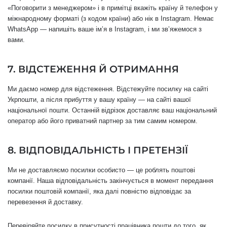
«Поговорити з менеджером» і в примітці вкажіть країну й телефон у
міжнародному форматі (з кодом країни) або нік в Instagram. Немає
WhatsApp — напишіть ваше імʼя в Instagram, і ми звʼяжемося з
вами.
7. ВІДСТЕЖЕННЯ Й ОТРИМАННЯ
Ми даємо номер для відстеження. Відстежуйте посилку на сайті
Укрпошти, а після прибуття у вашу країну — на сайті вашої
національної пошти. Останній відрізок доставляє ваш національний
оператор або його приватний партнер за тим самим номером.
8. ВІДПОВІДАЛЬНІСТЬ І ПРЕТЕНЗІЇ
Ми не доставляємо посилки особисто — це роблять поштові
компанії. Наша відповідальність закінчується в момент передання
посилки поштовій компанії, яка далі повністю відповідає за
перевезення й доставку.
Перевіряйте посилку в присутності працівника пошти до того, як