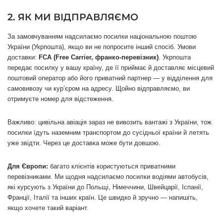
2. ЯК МИ ВІДПРАВЛЯЄМО
За замовчуванням надсилаємо посилки національною поштою
України (Укрпошта), якщо ви не попросите інший спосіб. Умови
доставки:
FCA (Free Carrier, франко-перевізник)
. Укрпошта
передає посилку у вашу країну, де її приймає й доставляє місцевий
поштовий оператор або його приватний партнер — у відділення для
самовивозу чи курʼєром на адресу. Щойно відправляємо, ви
отримуєте номер для відстеження.
Важливо: цивільна авіація зараз не вивозить вантажі з України, тож
посилки їдуть наземним транспортом до сусідньої країни й летять
уже звідти. Через це доставка може бути довшою.
Для Європи:
багато клієнтів користуються приватними
перевізниками. Ми щодня надсилаємо посилки водіями автобусів,
які курсують з України до Польщі, Німеччини, Швейцарії, Іспанії,
Франції, Італії та інших країн. Це швидко й зручно — напишіть,
якщо хочете такий варіант.