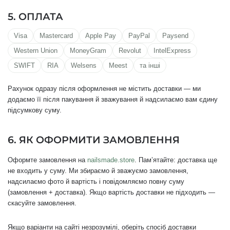
5. ОПЛАТА
Visa
Mastercard
Apple Pay
PayPal
Paysend
Western Union
MoneyGram
Revolut
IntelExpress
SWIFT
RIA
Welsens
Meest
та інші
Рахунок одразу після оформлення не містить доставки — ми
додаємо її після пакування й зважування й надсилаємо вам єдину
підсумкову суму.
6. ЯК ОФОРМИТИ ЗАМОВЛЕННЯ
Оформте замовлення на
nailsmade.store
. Памʼятайте: доставка ще
не входить у суму. Ми збираємо й зважуємо замовлення,
надсилаємо фото й вартість і повідомляємо повну суму
(замовлення + доставка). Якщо вартість доставки не підходить —
скасуйте замовлення.
Якщо варіанти на сайті незрозумілі, оберіть спосіб доставки