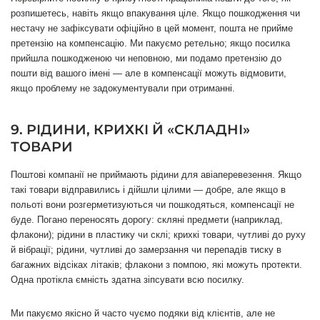
розпишетесь, навіть якщо впакування ціле. Якщо пошкодження чи
нестачу не зафіксувати офіційно в цей момент, пошта не прийме
претензію на компенсацію. Ми пакуємо ретельно; якщо посилка
прийшла пошкодженою чи неповною, ми подамо претензію до
пошти від вашого імені — але в компенсації можуть відмовити,
якщо проблему не задокументували при отриманні.
9. РІДИНИ, КРИХКІ Й «СКЛАДНІ»
ТОВАРИ
Поштові компанії не приймають рідини для авіаперевезення. Якщо
такі товари відправились і дійшли цілими — добре, але якщо в
польоті вони розгерметизуються чи пошкодяться, компенсації не
буде. Погано переносять дорогу: скляні предмети (наприклад,
флакони); рідини в пластику чи склі; крихкі товари, чутливі до руху
й вібрації; рідини, чутливі до замерзання чи перепадів тиску в
багажних відсіках літаків; флакони з помпою, які можуть протекти.
Одна протікла ємність здатна зіпсувати всю посилку.
Ми пакуємо якісно й часто чуємо подяки від клієнтів, але не