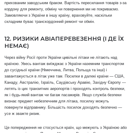
прихованим заводським браком. Вартість пересилання товарів з-за
кордону для ремонту, обміну чи повернення ми не покриваємо.
Замовляючи з України в іншу країну, враховуйте, наскільки
складним буває транскордонний ремонт чи обмін.
12. РИЗИКИ АВІАПЕРЕВЕЗЕННЯ (І ДЕ ЇХ
НЕМАЄ)
Через війну Росії проти України цивільні літаки не літають над
країною. Увесь вантаж виїжджає з України наземним транспортом
до сусідньої країни (Німеччина, Литва, Польща та інші) і
завантажується в літак уже там. Посилки в далекі країни — США,
Канаду, Австралію, Ізраїль, Саудівську Аравію, Західну Європу —
летять із цих транзитних аеропортів і проходять контроль безпеки,
як і будь-який вантаж чи багаж пасажирів. Якщо служба безпеки
визнає предмет небезпечним для літака, посилку можуть
повернути відправнику. Більшість посилок доходять безпечно —
усе ж зважте ризик.
Це попередження не стосується країн, що межують з Україною або