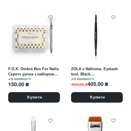
F.O.X. Ombre Box For Nails.
ZOLA x Nahiieva. Eyelash
Скретч ручка з набором
tool, Black.
губок
в наявності
Багатофункціональний
в наявності
405.00
₴
150.00
₴
450.00
₴
інструмент для вій,
чорний
Купити
Купити