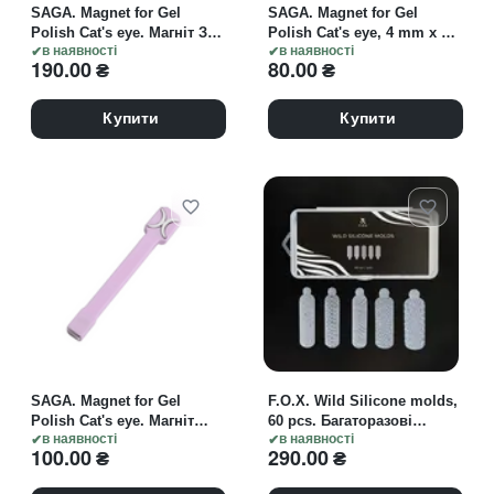
SAGA. Magnet for Gel
SAGA. Magnet for Gel
Polish Cat's eye. Магніт З
Polish Cat's eye, 4 mm x 12
КУЛЕЮ для "котячого ока"
в наявності
pcs. Магніт КІЛЬЦЕ
в наявності
190.00
₴
80.00
₴
ВЕЛИКЕ для "котячого
ока"
Купити
Купити
SAGA. Magnet for Gel
F.O.X. Wild Silicone molds,
Polish Cat's eye. Магніт
60 pcs. Багаторазові
ФІГУРНИЙ для "котячого
в наявності
силіконові форми для
в наявності
100.00
₴
290.00
₴
ока"
дизайну