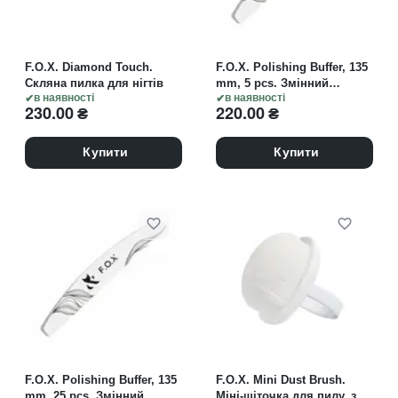
F.O.X. Diamond Touch.
F.O.X. Polishing Buffer, 135
Скляна пилка для нігтів
mm, 5 pcs. Змінний
в наявності
полірувальний баф
в наявності
230.00
₴
220.00
₴
напівмісяць, з м'яким
прошарком
Купити
Купити
F.O.X. Polishing Buffer, 135
F.O.X. Mini Dust Brush.
mm, 25 pcs. Змінний
Міні-щіточка для пилу, з