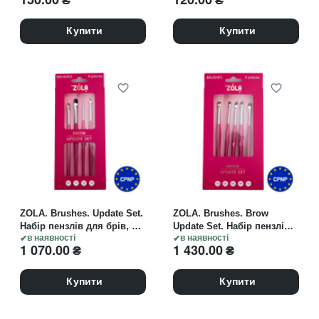
дизайну "омбре", 52 шт
Купити
Купити
ZOLA. Brushes. Update Set.
ZOLA. Brushes. Brow
Набір пензлів для брів, 4
Update Set. Набір пензлів
шт
в наявності
для брів, 5 шт
в наявності
1 070.00
₴
1 430.00
₴
Купити
Купити