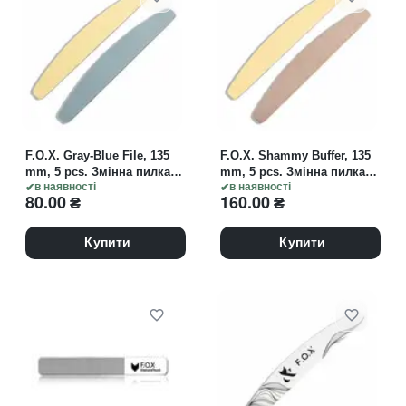
F.O.X. Gray-Blue File, 135
F.O.X. Shammy Buffer, 135
mm, 5 pcs. Змінна пилка
mm, 5 pcs. Змінна пилка
пів-місяць, з м'яким
в наявності
пів-місяць, замша, з
в наявності
80.00
₴
160.00
₴
прошарком
м'яким прошарком
Купити
Купити