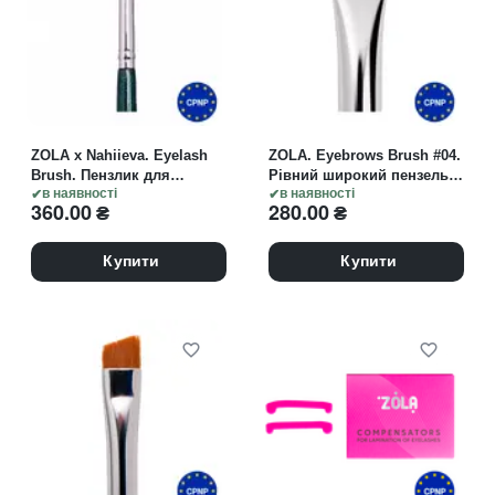
ZOLA x Nahiieva. Eyelash
ZOLA. Eyebrows Brush #04.
Brush. Пензлик для
Рівний широкий пензель
ламінування вій
в наявності
для професійного
в наявності
360.00
₴
280.00
₴
ламінування вій та брів
Купити
Купити