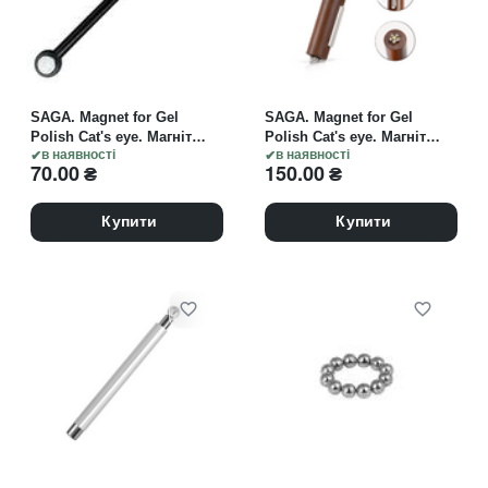
SAGA. Magnet for Gel
SAGA. Magnet for Gel
Polish Cat's eye. Магніт
Polish Cat's eye. Магніт
ДВОСТОРОННІЙ для
в наявності
УНІВЕРСАЛЬНИЙ для
в наявності
70.00
₴
150.00
₴
"котячого ока"
"котячого ока"
Купити
Купити