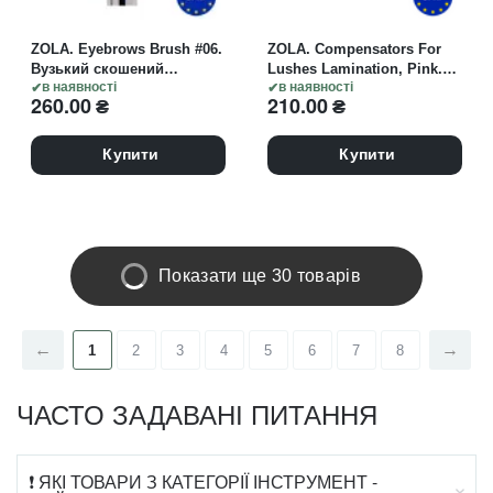
ZOLA. Eyebrows Brush #06.
ZOLA. Compensators For
Вузький скошений
Lushes Lamination, Pink.
пензель для професійного
в наявності
Компенсатори для
в наявності
260.00
₴
210.00
₴
оформлення брів
ламінування вій, рожеві
Купити
Купити
Показати ще 30 товарів
1
2
3
4
5
6
7
8
ЧАСТО ЗАДАВАНІ ПИТАННЯ
❗ ЯКІ ТОВАРИ З КАТЕГОРІЇ ІНСТРУМЕНТ -