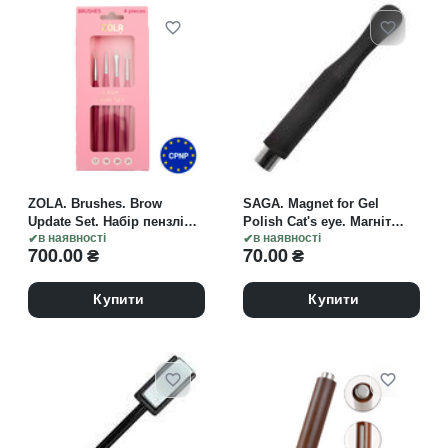
ZOLA. Brushes. Brow
SAGA. Magnet for Gel
Update Set. Набір пензлів
Polish Cat's eye. Магніт
для брів, 5 шт
в наявності
КУЛЯ для "котячого ока"
в наявності
700.00
₴
70.00
₴
Купити
Купити