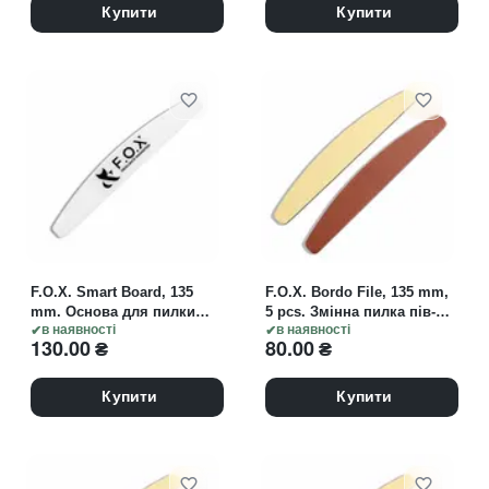
Купити
Купити
F.O.X. Smart Board, 135
F.O.X. Bordo File, 135 mm,
mm. Основа для пилки
5 pcs. Змінна пилка пів-
пів-місяць, пластик
в наявності
місяць, з м'яким
в наявності
130.00
₴
80.00
₴
прошарком
Купити
Купити