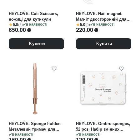
HEYLOVE. Cuti Scissors,
HEYLOVE. Nail magnet.
ножиці для кутикули
Магніт двосторонній для
5.0
(2)
5.0
(5)
в наявності
"котячого ока"
в наявності
650.00
₴
220.00
₴
Купити
Купити
HEYLOVE. Sponge holder.
HEYLOVE. Ombre sponges,
Металевий тримач для
52 pcs, Набір змінних
спонжів.
в наявності
спонжів для створення
в наявності
150.00
₴
120.00
₴