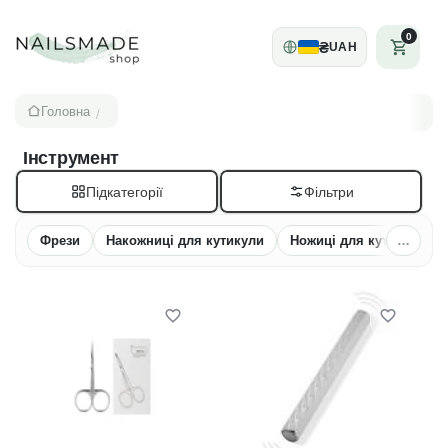
0
₴
UAH
Головна
/
Інструмент
Підкатегорії
Фрези
Накожниці для кутикули
Ножиці для кутикули та
…
Всі ка