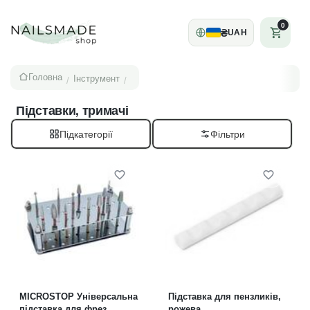
0
₴
UAH
Головна
Інструмент
/
/
Підставки, тримачі
Підкатегорії
MICROSTOP Універсальна
Підставка для пензликів,
підставка для фрез
рожева