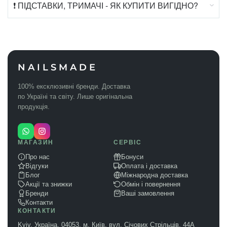
❗ ПІДСТАВКИ, ТРИМАЧІ - ЯК КУПИТИ ВИГІДНО?
NAILSMADE
100% ексклюзивні бренди. Доставка
по Україні та світу. Лише оригінальна
продукція.
МАГАЗИН
СЕРВІС
Про нас
Бонуси
Відгуки
Оплата і доставка
Блог
Міжнародна доставка
Акції та знижки
Обмін і повернення
Бренди
Ваші замовлення
Контакти
КОНТАКТИ
Kyiv, Україна, 04053, м. Київ, вул. Січових Стрільців, 44А