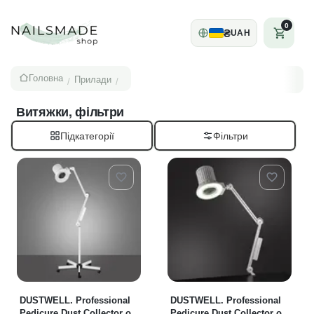
0
₴
UAH
Головна
Прилади
/
/
Витяжки, фільтри
Підкатегорії
DUSTWELL. Professional
DUSTWELL. Professional
Pedicure Dust Collector on
Pedicure Dust Collector on