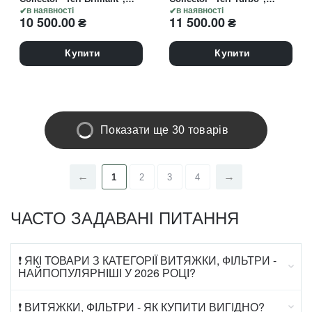
Витяжка вбудовувана,
в наявності
Витяжка вбудовувана,
в наявності
10 500.00
₴
11 500.00
₴
чорна з золотою решіткою
чорна зі сталевою
"gold" (під замовлення)
решіткою "black" (ПІД
ЗАМОВЛЕННЯ)
Купити
Купити
Показати ще 30 товарів
1
2
3
4
ЧАСТО ЗАДАВАНІ ПИТАННЯ
❗ ЯКІ ТОВАРИ З КАТЕГОРІЇ ВИТЯЖКИ, ФІЛЬТРИ -
НАЙПОПУЛЯРНІШІ У 2026 РОЦІ?
❗ ВИТЯЖКИ, ФІЛЬТРИ - ЯК КУПИТИ ВИГІДНО?