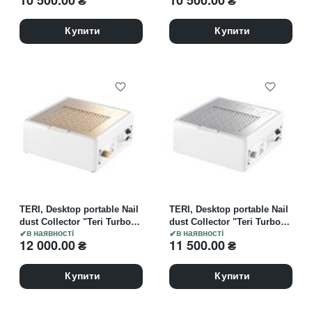
10 500.00
₴
10 500.00
₴
настільна, чорна зі
настільна, біла зі
сталевою решіткою "gold"
сталевою решіткою "gold"
Купити
Купити
TERI, Desktop portable Nail
TERI, Desktop portable Nail
dust Collector "Teri Turbo
dust Collector "Teri Turbo
M", Витяжка настільна,
в наявності
M", Витяжка настільна,
в наявності
12 000.00
₴
11 500.00
₴
біла зі сталевою решіткою
біла зі сталевою решіткою
"gold"
"metallic"
Купити
Купити