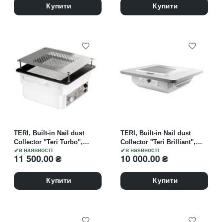
павербанк
Купити
Купити
TERI, Built-in Nail dust
TERI, Built-in Nail dust
Collector "Teri Turbo",
Collector "Teri Brilliant",
Витяжка вбудовувана,
в наявності
Витяжка вбудовувана,
в наявності
11 500.00
₴
10 000.00
₴
біла зі сталевою решіткою
біла зі сталевою решіткою
"metallic" (під замовлення)
"metallic"
Купити
Купити