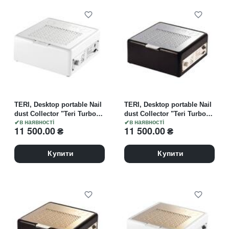
TERI, Desktop portable Nail
TERI, Desktop portable Nail
dust Collector "Teri Turbo
dust Collector "Teri Turbo
M", Витяжка настільна,
в наявності
M", Витяжка настільна,
в наявності
11 500.00
₴
11 500.00
₴
біла, решітка біла
чорна зі сталевою
решіткою "metallic"
Купити
Купити