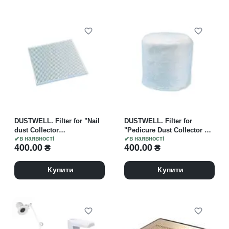
DUSTWELL. Filter for "Nail
DUSTWELL. Filter for
dust Collector
"Pedicure Dust Collector Air
Champion/Pro N1/Air Dust".
в наявності
Dust". Фільтр для
в наявності
400.00
₴
400.00
₴
Фільтр для настільної
педикюрної витяжки "Air
витяжки "Champion/Pro
Dust"
N1/Air Dust"
Купити
Купити