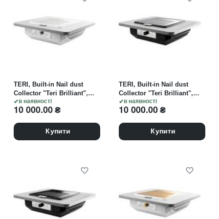
TERI, Built-in Nail dust
TERI, Built-in Nail dust
Collector "Teri Brilliant",
Collector "Teri Brilliant",
Витяжка вбудовувана,
в наявності
Витяжка вбудовувана,
в наявності
10 000.00
₴
10 000.00
₴
біла з білою решіткою
чорна зі сталевою
"white"
решіткою "metallic" (під
замовлення)
Купити
Купити