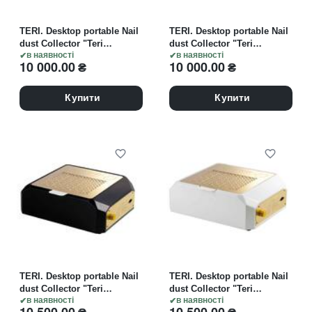
TERI. Desktop portable Nail
TERI. Desktop portable Nail
dust Collector "Teri
dust Collector "Teri
Diamond", Витяжка
в наявності
Diamond", Витяжка
в наявності
10 000.00
₴
10 000.00
₴
настільна, чорна зі
настільна, біла зі
сталевою решіткою
сталевою решіткою
"metallic"
"metallic"
Купити
Купити
TERI. Desktop portable Nail
TERI. Desktop portable Nail
dust Collector "Teri
dust Collector "Teri
Diamond", Витяжка
в наявності
Diamond", Витяжка
в наявності