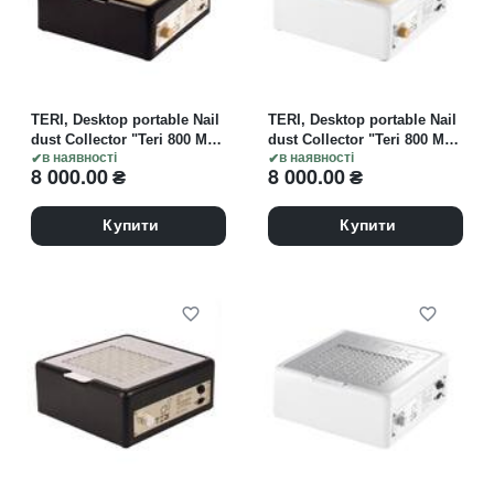
TERI, Desktop portable Nail
TERI, Desktop portable Nail
dust Collector "Teri 800 M",
dust Collector "Teri 800 M",
Витяжка настільна, чорна
в наявності
Витяжка настільна, біла зі
в наявності
8 000.00
₴
8 000.00
₴
зі сталевою решіткою
сталевою решіткою "gold"
"gold"
Купити
Купити