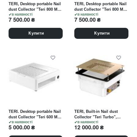
TERI, Desktop portable Nail
TERI, Desktop portable Nail
dust Collector "Teri 800 M",
dust Collector "Teri 800 M",
Витяжка настільна, чорна
в наявності
Витяжка настільна, біла зі
в наявності
7 500.00
₴
7 500.00
₴
зі сталевою решіткою
сталевою решіткою
"metallic"
"metallic"
Купити
Купити
TERI. Desktop portable Nail
TERI, Built-in Nail dust
dust Collector "Teri 600 M
Collector "Teri Turbo",
2024 Type-C". Настільна
в наявності
Витяжка вбудовувана,
в наявності
5 000.00
₴
12 000.00
₴
манікюрна витяжка,
біла зі сталевою решіткою
електромережа /
"gold"