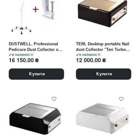
DUSTWELL. Professional
TERI, Desktop portable Nail
Pedicure Dust Collector on
dust Collector "Teri Turbo
a mobile base + clamp
в наявності
M", Витяжка настільна,
в наявності
16 150.00
₴
12 000.00
₴
attachment, "Air Dust".
чорна зі сталевою
Педикюрна витяжка на
решіткою "gold"
пересувній основі +
Купити
Купити
кріплення "струбцина"