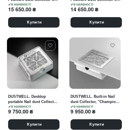
a mobile base, "Air Dust".
в наявності
clamp attachment, "Air
в наявності
15 650.00
₴
14 650.00
₴
Педикюрна витяжка на
Dust". Педикюрна витяжка
пересувній основі
на кріпленні "струбцина"
Купити
Купити
DUSTWELL. Desktop
DUSTWELL. Built-in Nail
portable Nail dust Collector,
dust Collector, "Champion".
"Pro N1". Витяжка
в наявності
Витяжка вбудована
в наявності
9 750.00
₴
9 950.00
₴
настільна
Купити
Купити