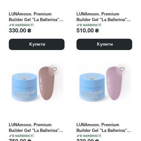
LUNAmoon. Premium
LUNAmoon. Premium
Builder Gel "La Ballerina"
Builder Gel "La Ballerina"
#05, 15 ml, моделюючий
в наявності
#05, 30 ml, моделюючий
в наявності
330.00
₴
510.00
₴
гель
гель
Купити
Купити
LUNAmoon. Premium
LUNAmoon. Premium
Builder Gel "La Ballerina"
Builder Gel "La Ballerina"
#05, 50 ml, моделюючий
в наявності
#08, 15 ml, моделюючий
в наявності