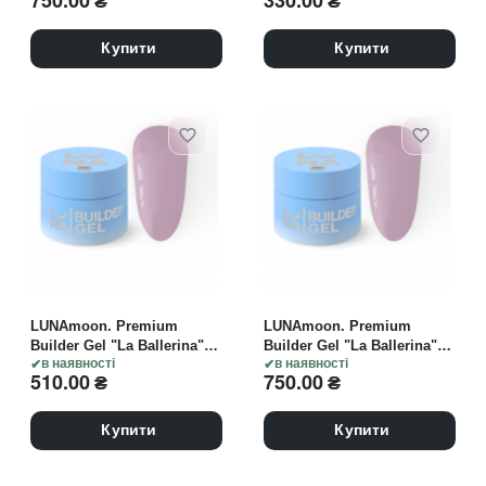
750.00
₴
330.00
₴
гель
гель
Купити
Купити
LUNAmoon. Premium
LUNAmoon. Premium
Builder Gel "La Ballerina"
Builder Gel "La Ballerina"
#08, 30 ml, моделюючий
в наявності
#08, 50 ml, моделюючий
в наявності
510.00
₴
750.00
₴
гель
гель
Купити
Купити