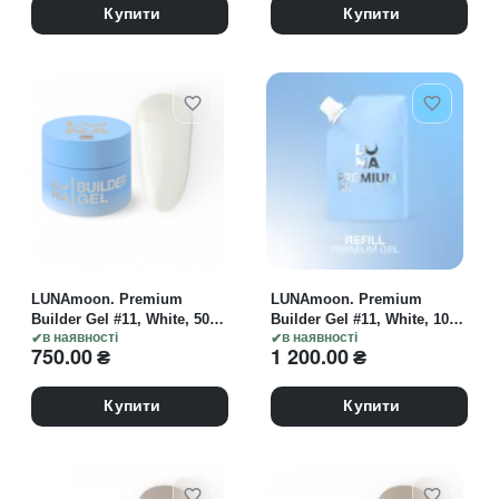
Купити
Купити
LUNAmoon. Premium
LUNAmoon. Premium
Builder Gel #11, White, 50
Builder Gel #11, White, 100
ml, моделюючий гель,
в наявності
ml, моделюючий гель,
в наявності
750.00
₴
1 200.00
₴
білий щільний
білий щільний
Купити
Купити