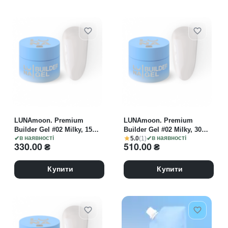
LUNAmoon. Premium
LUNAmoon. Premium
Builder Gel #02 Milky, 15
Builder Gel #02 Milky, 30
5.0
(1)
ml, гель моделюючий,
в наявності
ml, гель моделюючий,
в наявності
330.00
₴
510.00
₴
молочний
молочний
Купити
Купити