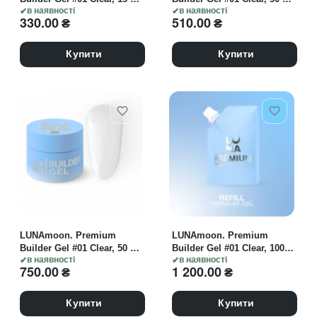
гель моделюючий,
в наявності
гель моделюючий,
в наявності
330.00
₴
510.00
₴
прозорий
прозорий
Купити
Купити
LUNAmoon. Premium
LUNAmoon. Premium
Builder Gel #01 Clear, 50 ml,
Builder Gel #01 Clear, 100
гель моделюючий,
в наявності
ml, гель моделюючий,
в наявності
750.00
₴
1 200.00
₴
прозорий
прозорий
Купити
Купити