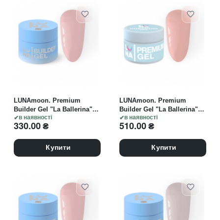
LUNAmoon. Premium
LUNAmoon. Premium
Builder Gel "La Ballerina"
Builder Gel "La Ballerina"
#09, 15 ml, моделюючий
в наявності
#09, 30 ml, моделюючий
в наявності
330.00
₴
510.00
₴
гель
гель
Купити
Купити