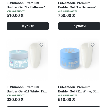
LUNAmoon. Premium
LUNAmoon. Premium
Builder Gel "La Ballerina"
Builder Gel "La Ballerina"
#10, 30 ml, моделюючий
в наявності
#10, 50 ml, моделюючий
в наявності
510.00
₴
750.00
₴
гель
гель
Купити
Купити
LUNAmoon. Premium
LUNAmoon. Premium
Builder Gel #11 White, 15
Builder Gel #11, White, 30
ml, гель моделюючий,
в наявності
ml, моделюючий гель,
в наявності
330.00
₴
510.00
₴
білий
білий щільний