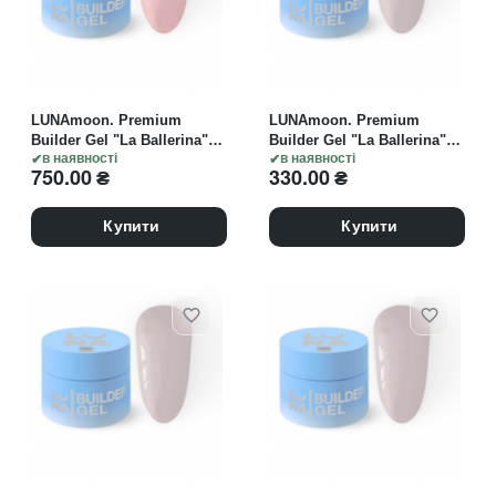
LUNAmoon. Premium
LUNAmoon. Premium
Builder Gel "La Ballerina"
Builder Gel "La Ballerina"
#09, 50 ml, моделюючий
в наявності
#10, 15 ml, моделюючий
в наявності
750.00
₴
330.00
₴
гель
гель
Купити
Купити