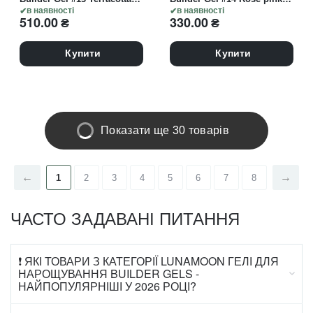
30 ml, моделюючий гель
в наявності
15 ml, гель моделюючий,
в наявності
510.00
₴
330.00
₴
червоно-рожевий
Купити
Купити
Показати ще 30 товарів
1
2
3
4
5
6
7
8
ЧАСТО ЗАДАВАНІ ПИТАННЯ
❗ ЯКІ ТОВАРИ З КАТЕГОРІЇ LUNAMOON ГЕЛІ ДЛЯ
НАРОЩУВАННЯ BUILDER GELS -
НАЙПОПУЛЯРНІШІ У 2026 РОЦІ?