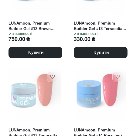
LUNAmoon. Premium
LUNAmoon. Premium
Builder Gel #12 Brown
Builder Gel #13 Terracotta,
beige, 50 ml, моделюючий
в наявності
15 ml, гель моделюючий
в наявності
750.00
₴
330.00
₴
гель, коричнево-бежевий
Купити
Купити
LUNAmoon. Premium
LUNAmoon. Premium
Builder Gel #13 Terracotta,
Builder Gel #14 Rose pink,