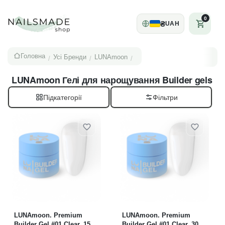
0
₴
UAH
Головна
Усі Бренди
LUNAmoon
/
/
/
LUNAmoon Гелі для нарощування Builder gels
Підкатегорії
LUNAmoon. Premium
LUNAmoon. Premium
Builder Gel #01 Clear, 15 ml,
Builder Gel #01 Clear, 30 ml,