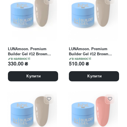
LUNAmoon. Premium
LUNAmoon. Premium
Builder Gel #12 Brown
Builder Gel #12 Brown
beige, 15 ml, гель
в наявності
beige, 30 ml, моделюючий
в наявності
330.00
₴
510.00
₴
моделюючий, коричнево-
гель, коричнево-бежевий
бежевий
Купити
Купити