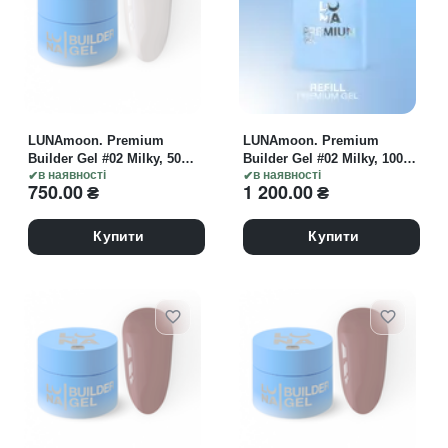
LUNAmoon. Premium
LUNAmoon. Premium
Builder Gel #02 Milky, 50
Builder Gel #02 Milky, 100
ml, гель моделюючий,
в наявності
ml, гель моделюючий,
в наявності
750.00
₴
1 200.00
₴
молочний
молочний
Купити
Купити