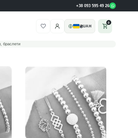
+38 093 595 49 26
0
₴
UAH
, браслети