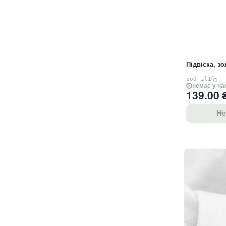
Підвіска, з
pod-zl1
немає у на
139.00
Не