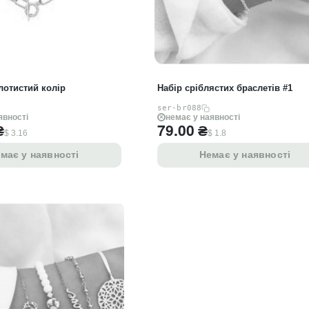
олотистий колір
Набір сріблястих браслетів #1
ser-br088
явності
немає у наявності
₴
79.00
₴
$ 3.16
$ 1.8
має у наявності
Немає у наявності