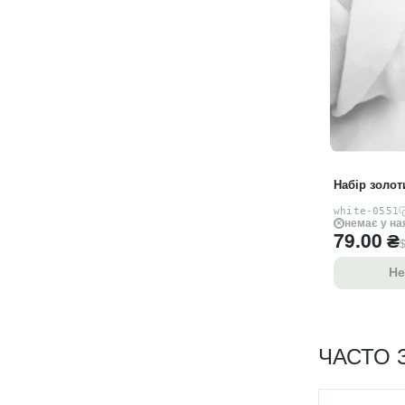
Набір золот
white-0551
немає у на
79.00
₴
$
Не
ЧАСТО 