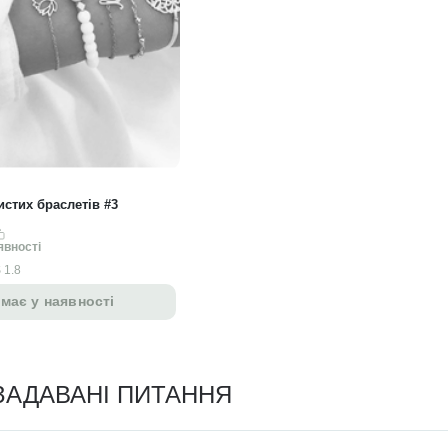
истих браслетів #3
явності
 1.8
має у наявності
ЗАДАВАНІ ПИТАННЯ