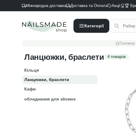
Міжнародна доставка
Доставка та Оплата
Акції
🏆 Бр
Категорії
Головна
Ланцюжки, браслети
4 товарів
Кільця
Ланцюжки, браслети
Кафи
обладнання для зйомок