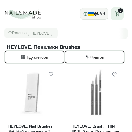
0
₴
UAH
Головна
HEYLOVE
/
/
HEYLOVE. Пензлики Brushes
Підкатегорії
HEYLOVE. Nail Brushes
HEYLOVE. Brush, THIN
Set, Набір пензликів 5
FIVE, 5 mm, Пензлик для