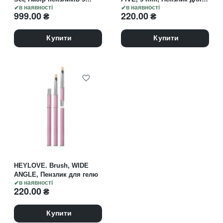
штук
в наявності
тонких ліній
в наявності
999.00
₴
220.00
₴
Купити
Купити
HEYLOVE. Brush, WIDE
ANGLE, Пензлик для гелю
в наявності
220.00
₴
Купити