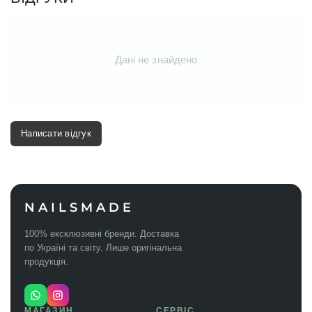
базові сценарії без добирання поштучно.
Дані не знайдено
Написати відгук
NAILSMADE
100% ексклюзивні бренди. Доставка
по Україні та світу. Лише оригінальна
продукція.
МАГАЗИН
СЕРВІС