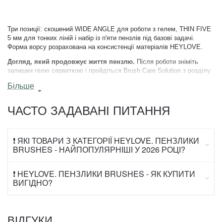
Три позиції: скошений WIDE ANGLE для роботи з гелем, THIN FIVE
5 мм для тонких ліній і набір із п'яти пензлів під базові задачі.
Форма ворсу розрахована на консистенції матеріалів HEYLOVE.
Догляд, який продовжує життя пензлю.
Після роботи зніміть
залишки гелю серветкою і пройдіться Brush Care Solution з розділу
рідин. Не лишайте пензель у розчині і ховайте від прямого
Більше
ультрафіолету, інакше залишки гелю у ворсі затвердіють.
ЧАСТО ЗАДАВАНІ ПИТАННЯ
ЯКИЙ ПЕНЗЕЛЬ ДЛЯ БІЛДЕР-ГЕЛЮ?
WIDE ANGLE. Скошений край дає контроль у викладці й у зоні
кутикули.
❗ ЯКІ ТОВАРИ З КАТЕГОРІЇ HEYLOVE. ПЕНЗЛИКИ
BRUSHES - НАЙПОПУЛЯРНІШІ У 2026 РОЦІ?
ЯКИЙ ДЛЯ ФРЕНЧУ І ТОНКИХ ЛІНІЙ?
❗ HEYLOVE. ПЕНЗЛИКИ BRUSHES - ЯК КУПИТИ
THIN FIVE, 5 мм. Тримає лінію без розпушування.
ВИГІДНО?
ЩО В НАБОРІ З П'ЯТИ ПЕНЗЛІВ?
Пензлі під викладку гелю, вирівнювання, лінії та дизайн. Закриває
ВІДГУКИ