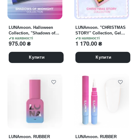
LUNAmoon. Halloween
LUNAmoon. "CHRISTMAS
Collection, "Shadows of
STORY" Collection, Gel
Midnight", Gel Polish, 5*8
в наявності
Polish, 6 pcs*8 ml
в наявності
975.00
₴
1 170.00
₴
ml
Купити
Купити
LUNAmoon. RUBBER
LUNAmoon. RUBBER