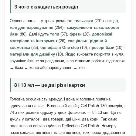
З чого складається розділ
Основна вага — у трьох розділах:
гель-лаки
(291 позиція),
гелі для нарощування
(254) і
камуфлюючі та кольорові
бази
(86). Далі йдуть
топи
(57),
фрези
(28),
допоміжні
матеріали та інструмент
(26),
спеціальні рідини й
косметика
(25),
однофазні One step
(19),
прозорі бази
(10) і
матеріали для дизайну
(10). Якщо збираєте покриття з нуля,
зручніше йти не за розділами, а за етапами роботи: підготовка
→ база → колір або нарощування → топ.
8 і 13 мл — це дві різні картки
Головна особливість бренду, і вона ж головна причина
здивування на касі. В основній лінійці Gel Polish 130 номерів, і
74 з них розлиті одразу у двох флаконах — 8 і 13 мл. Це не
дубль у каталозі: два товари, дві ціни, два коди. Так само
влаштована світловідбивна Reflection Gel Polish. Номер у
назві означає відтінок і тільки відтінок, тож перед додаванням