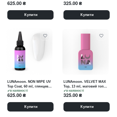
625.00
₴
325.00
₴
липкого шару для білих
відтінків
Купити
Купити
LUNAmoon. NON WIPE UV
LUNAmoon. VELVET MAX
Top Coat, 60 ml, глянцевий
Top, 13 ml, матовий топ
топ з УФ-фільтрами без
в наявності
без липкого шару
в наявності
625.00
₴
325.00
₴
липкого шару для білих
відтінків
Купити
Купити