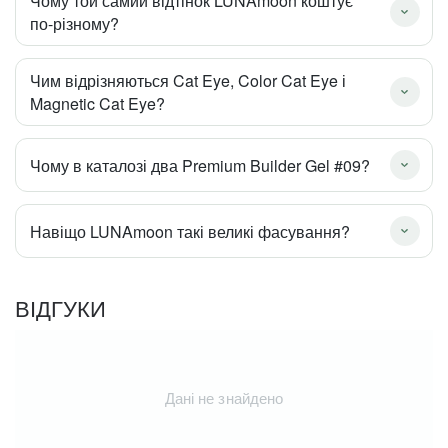
Чому той самий відтінок LUNAmoon коштує
по-різному?
Чим відрізняються Cat Eye, Color Cat Eye і
Magnetic Cat Eye?
Чому в каталозі два Premium Builder Gel #09?
Навіщо LUNAmoon такі великі фасування?
ВІДГУКИ
Дані не знайдено