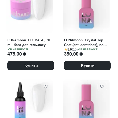
LUNAmoon. FIX BASE, 30
LUNAmoon. Crystal Top
ml, база для гель-лаку
Coat (anti-scratches), no
5.0
(10)
в наявності
sticky, 13 ml, міцний
в наявності
475.00
₴
350.00
₴
глянцевий топ без липкого
шару
Купити
Купити