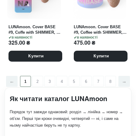
LUNAmoon. Cover BASE
LUNAmoon. Cover BASE
#9, Coffe with SHIMMER, 13
#9, Coffee with SHIMMER,
ml
в наявності
30 ml
в наявності
325.00
₴
475.00
₴
Купити
Купити
1
2
3
4
5
6
7
8
Як читати каталог LUNAmoon
Порядок тут завжди однаковий: розділ → лінійка → номер →
об’єм. Перші три кроки очевидні, четвертий — ні, і саме на
ньому найчастіше беруть не ту картку.