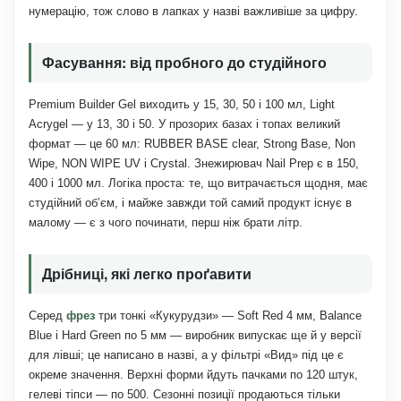
нумерацію, тож слово в лапках у назві важливіше за цифру.
Фасування: від пробного до студійного
Premium Builder Gel виходить у 15, 30, 50 і 100 мл, Light
Acrygel — у 13, 30 і 50. У прозорих базах і топах великий
формат — це 60 мл: RUBBER BASE clear, Strong Base, Non
Wipe, NON WIPE UV і Crystal. Знежирювач Nail Prep є в 150,
400 і 1000 мл. Логіка проста: те, що витрачається щодня, має
студійний об’єм, і майже завжди той самий продукт існує в
малому — є з чого починати, перш ніж брати літр.
Дрібниці, які легко проґавити
Серед
фрез
три тонкі «Кукурудзи» — Soft Red 4 мм, Balance
Blue і Hard Green по 5 мм — виробник випускає ще й у версії
для лівші; це написано в назві, а у фільтрі «Вид» під це є
окреме значення. Верхні форми йдуть пачками по 120 штук,
гелеві тіпси — по 500. Сезонні позиції продаються тільки