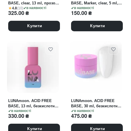
BASE, clear, 13 ml, прозора
BASE, Marker, clear, 5 ml,
4.8
(10)
каучукова база
в наявності
прозора каучукова база у
в наявності
325.00
₴
150.00
₴
форматі маркеру
Купити
Купити
LUNAmoon. ACID FREE
LUNAmoon. ACID FREE
BASE, 13 ml, безкислотна
BASE, 30 ml, безкислотна
база
в наявності
база
в наявності
330.00
₴
475.00
₴
Купити
Купити