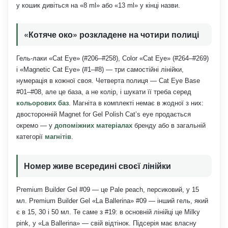
у кошик дивіться на «8 ml» або «13 ml» у кінці назви.
«Котяче око» розкладене на чотири полиці
Гель-лаки «Cat Eye» (#206–#258), Color «Cat Eye» (#264–#269)
і «Magnetic Cat Eye» (#1–#8) — три самостійні лінійки,
нумерація в кожної своя. Четверта полиця — Cat Eye Base
#01–#08, але це база, а не колір, і шукати її треба серед
кольорових баз
. Магніта в комплекті немає в жодної з них:
двосторонній Magnet for Gel Polish Cat’s eye продається
окремо — у
допоміжних матеріалах
бренду або в загальній
категорії
магнітів
.
Номер живе всередині своєї лінійки
Premium Builder Gel #09 — це Pale peach, персиковий, у 15
мл. Premium Builder Gel «La Ballerina» #09 — інший гель, який
є в 15, 30 і 50 мл. Те саме з #19: в основній лінійці це Milky
pink, у «La Ballerina» — свій відтінок. Підсерія має власну