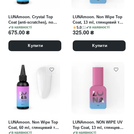
LUNAmoon. Crystal Top
LUNAmoon. Non Wipe Top
Coat (anti-scratches), no
Coat, 13 ml, глянцевий топ
5.0
(1)
sticky, 60 ml, міцний
в наявності
без липкого шару
в наявності
675.00
₴
325.00
₴
глянцевий топ без липкого
шару
Купити
Купити
LUNAmoon. Non Wipe Top
LUNAmoon. NON WIPE UV
Coat, 60 ml, глянцевий топ
Top Coat, 13 ml, глянцевий
без липкого шару
в наявності
топ з УФ-фільтрами без
в наявності