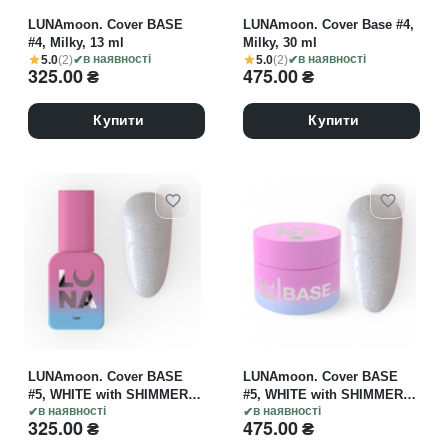
LUNAmoon. Cover BASE
LUNAmoon. Cover Base #4,
#4, Milky, 13 ml
Milky, 30 ml
5.0
(2)
5.0
(2)
в наявності
в наявності
325.00
₴
475.00
₴
Купити
Купити
LUNAmoon. Cover BASE
LUNAmoon. Cover BASE
#5, WHITE with SHIMMER,
#5, WHITE with SHIMMER,
13 ml
в наявності
30 ml без пензлика
в наявності
325.00
₴
475.00
₴