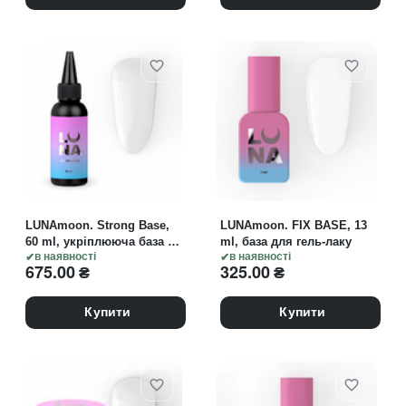
LUNAmoon. Strong Base,
LUNAmoon. FIX BASE, 13
60 ml, укріплююча база 3-
ml, база для гель-лаку
в-1 (база, гель, топ)
в наявності
в наявності
675.00
₴
325.00
₴
Купити
Купити