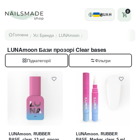
0
₴
UAH
Головна
Усі Бренди
LUNAmoon
/
/
/
LUNAmoon Бази прозорі Clear bases
Підкатегорії
LUNAmoon. RUBBER
LUNAmoon. RUBBER
BASE, clear, 13 ml, прозора
BASE, Marker, clear, 5 ml,