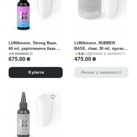
LUNAmoon. Strong Base,
LUNAmoon. RUBBER
60 ml, укріплююча база 3-
BASE, clear, 30 ml, прозора
5.0
(4)
в-1 (база, гель, топ)
в наявності
каучукова база
немає у наявності
675.00
₴
475.00
₴
Купити
Немає у наявності