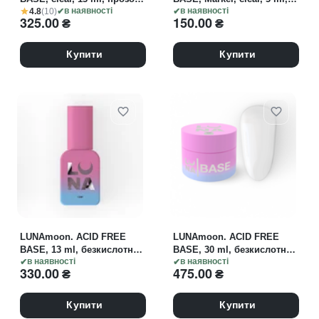
4.8
(10)
каучукова база
в наявності
прозора каучукова база у
в наявності
325.00
₴
150.00
₴
форматі маркеру
Купити
Купити
LUNAmoon. ACID FREE
LUNAmoon. ACID FREE
BASE, 13 ml, безкислотна
BASE, 30 ml, безкислотна
база
в наявності
база
в наявності
330.00
₴
475.00
₴
Купити
Купити