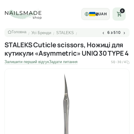
0
₴
UAH
Головна
6 з 510
‹
›
Усі Бренди
STALEKS
/
/
/
STALEKS Cuticle scissors, Ножиці для
кутикули «Asymmetric» UNIQ 30 TYPE 4
Залишити перший відгук
Задати питання
SQ-30/4