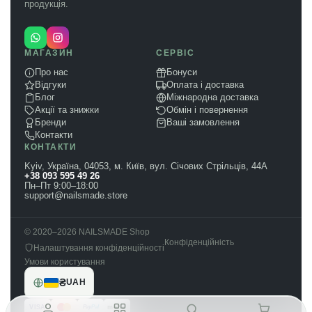
продукція.
МАГАЗИН
СЕРВІС
Про нас
Бонуси
Відгуки
Оплата і доставка
Блог
Міжнародна доставка
Акції та знижки
Обмін і повернення
Бренди
Ваші замовлення
Контакти
КОНТАКТИ
Kyiv, Україна, 04053, м. Київ, вул. Січових Стрільців, 44А
+38 093 595 49 26
Пн–Пт 9:00–18:00
support@nailsmade.store
© 2020–2026 NAILSMADE Shop
Конфіденційність
Налаштування конфіденційності
Умови користування
₴
UAH
VISA
mono
Pay
Pal