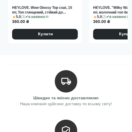
HEYLOVE. Wow Glossy Top coat, 15
HEYLOVE. "Milky Way" 
ml, Топ глянцевий, стійкий до
ml, молочний топ без
5.0
(3)
5.0
(2)
подряпин
в наявності
в наявності
360.00
₴
360.00
₴
Купити
Купит
Швидко та якісно доставляємо
Наша компанія здійснює доставку по всьому світу!