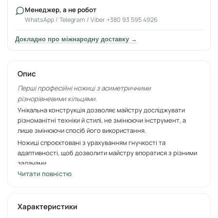
Менеджер, а не робот
WhatsApp / Telegram / Viber +380 93 595 4926
Докладно про міжнародну доставку →
Опис
Перші професійні ножиці з асиметричними
різнорівневими кільцями.
Унікальна конструкція дозволяє майстру досліджувати
різноманітні техніки й стилі, не змінюючи інструмент, а
лише змінюючи спосіб його використання.
Ножиці спроєктовані з урахуванням гнучкості та
адаптивності, щоб дозволити майстру впоратися з різними
задачами.
Читати повністю
Удосконалена нова форма ножиць забезпечує легкість у
використанні та точність в кожному русі.
Ручки різної довжини (праве кільце нижче) забезпечують
Характеристики
комфортне природне положення пальців під час роботи.