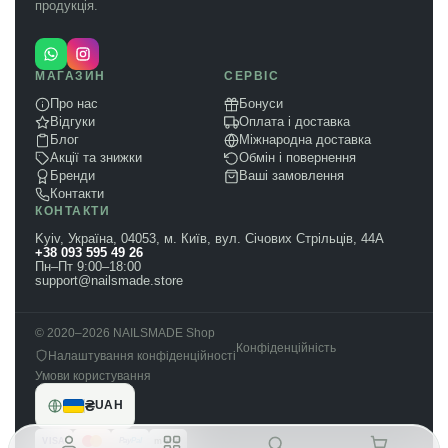
продукція.
МАГАЗИН
СЕРВІС
Про нас
Бонуси
Відгуки
Оплата і доставка
Блог
Міжнародна доставка
Акції та знижки
Обмін і повернення
Бренди
Ваші замовлення
Контакти
КОНТАКТИ
Kyiv, Україна, 04053, м. Київ, вул. Січових Стрільців, 44А
+38 093 595 49 26
Пн–Пт 9:00–18:00
support@nailsmade.store
© 2020–2026 NAILSMADE Shop
Конфіденційність
Налаштування конфіденційності
Умови користування
₴
UAH
VISA
mono
Pay
Pal