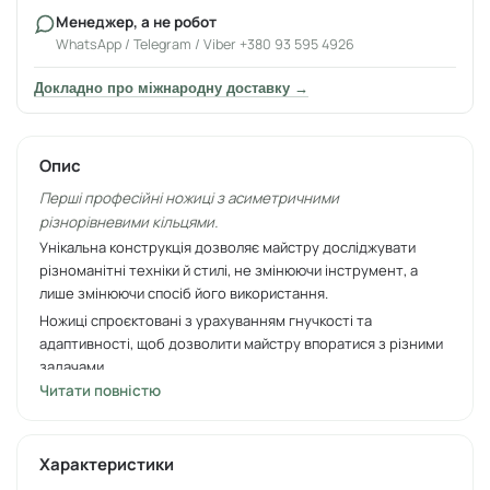
Менеджер, а не робот
WhatsApp / Telegram / Viber +380 93 595 4926
Докладно про міжнародну доставку →
Опис
Перші професійні ножиці з асиметричними
різнорівневими кільцями.
Унікальна конструкція дозволяє майстру досліджувати
різноманітні техніки й стилі, не змінюючи інструмент, а
лише змінюючи спосіб його використання.
Ножиці спроєктовані з урахуванням гнучкості та
адаптивності, щоб дозволити майстру впоратися з різними
задачами.
Читати повністю
Удосконалена нова форма ножиць забезпечує легкість у
використанні та точність в кожному русі.
Ручки різної довжини (ліве кільце нижче) забезпечують
Характеристики
комфортне природне положення пальців під час роботи.