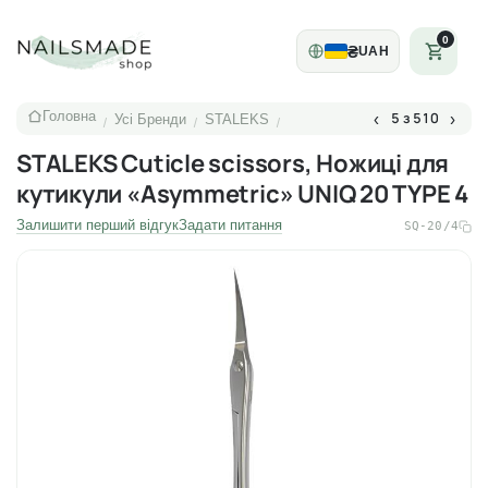
0
₴
UAH
Головна
5 з 510
‹
›
Усі Бренди
STALEKS
/
/
/
STALEKS Cuticle scissors, Ножиці для
кутикули «Asymmetric» UNIQ 20 TYPE 4
Залишити перший відгук
Задати питання
SQ-20/4