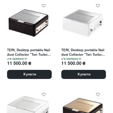
TERI, Desktop portable Nail
TERI, Desktop portable Nail
dust Collector "Teri Turbo
dust Collector "Teri Turbo
M", Витяжка настільна,
в наявності
M", Витяжка настільна,
в наявності
11 500.00
₴
11 500.00
₴
чорна зі сталевою
біла зі сталевою решіткою
решіткою "metallic"
"metallic"
Купити
Купити