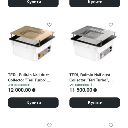
павербанк
Купити
Купити
TERI, Built-in Nail dust
TERI, Built-in Nail dust
Collector "Teri Turbo",
Collector "Teri Turbo",
Витяжка вбудовувана,
в наявності
Витяжка вбудовувана,
в наявності
12 000.00
₴
11 500.00
₴
біла зі сталевою решіткою
біла зі сталевою решіткою
"gold"
"metallic" (під замовлення)
Купити
Купити