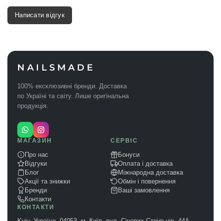
Написати відгук
NAILSMADE
100% ексклюзивні бренди. Доставка
по Україні та світу. Лише оригінальна
продукція.
МАГАЗИН
СЕРВІС
Про нас
Бонуси
Відгуки
Оплата і доставка
Блог
Міжнародна доставка
Акції та знижки
Обмін і повернення
Бренди
Ваші замовлення
Контакти
КОНТАКТИ
Kyiv, Україна, 04053, м. Київ, вул. Січових Стрільців, 44А