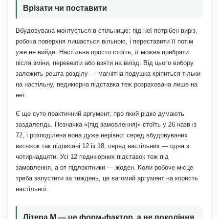
Врізати чи поставити
Вбудовувана монтується в стільницю: під неї потрібен виріз,
робоча поверхня лишається вільною, і переставити її потім
уже не вийде. Настільна просто стоїть, її можна прибрати
після зміни, перевезти або взяти на виїзд. Від цього вибору
залежить решта розділу — магнітна подушка кріпиться тільки
на настільну, педикюрна підставка теж розрахована лише на
неї.
Є ще суто практичний аргумент, про який рідко думають
заздалегідь. Позначка «(під замовлення)» стоїть у 26 назв із
72, і розподілена вона дуже нерівно: серед вбудовуваних
витяжок так підписані 12 із 18, серед настільних — одна з
чотирнадцяти. Усі 12 педикюрних підставок теж під
замовлення, а от підлокітники — жоден. Коли робоче місце
треба запустити за тиждень, це вагомий аргумент на користь
настільної.
Літера M — це форм-фактор, а не покоління