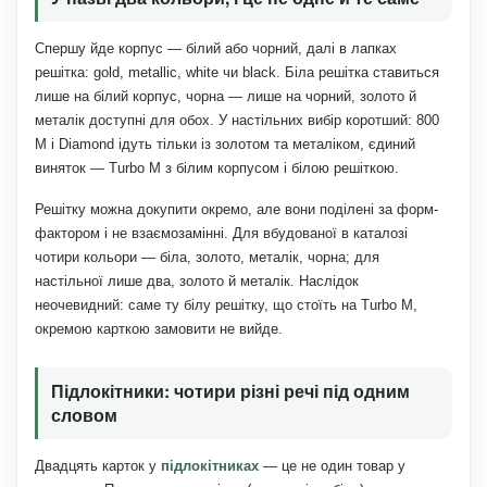
Спершу йде корпус — білий або чорний, далі в лапках
решітка: gold, metallic, white чи black. Біла решітка ставиться
лише на білий корпус, чорна — лише на чорний, золото й
металік доступні для обох. У настільних вибір коротший: 800
M і Diamond ідуть тільки із золотом та металіком, єдиний
виняток — Turbo M з білим корпусом і білою решіткою.
Решітку можна докупити окремо, але вони поділені за форм-
фактором і не взаємозамінні. Для вбудованої в каталозі
чотири кольори — біла, золото, металік, чорна; для
настільної лише два, золото й металік. Наслідок
неочевидний: саме ту білу решітку, що стоїть на Turbo M,
окремою карткою замовити не вийде.
Підлокітники: чотири різні речі під одним
словом
Двадцять карток у
підлокітниках
— це не один товар у