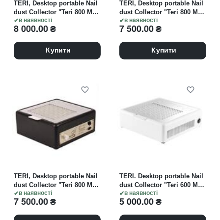
TERI, Desktop portable Nail
TERI, Desktop portable Nail
dust Collector "Teri 800 M",
dust Collector "Teri 800 M",
Витяжка настільна, біла зі
в наявності
Витяжка настільна, біла зі
в наявності
8 000.00
₴
7 500.00
₴
сталевою решіткою "gold"
сталевою решіткою
"metallic"
Купити
Купити
TERI, Desktop portable Nail
TERI. Desktop portable Nail
dust Collector "Teri 800 M",
dust Collector "Teri 600 M
Витяжка настільна, чорна
в наявності
2024 Type-C". Настільна
в наявності
7 500.00
₴
5 000.00
₴
зі сталевою решіткою
манікюрна витяжка,
"metallic"
електромережа /