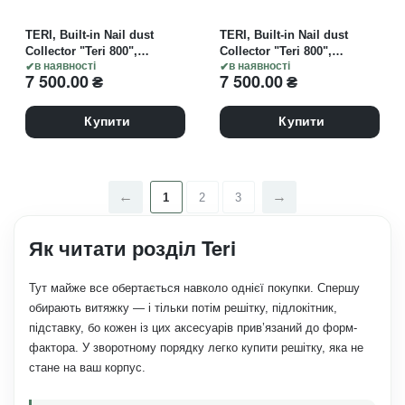
TERI, Built-in Nail dust
TERI, Built-in Nail dust
Collector "Teri 800",
Collector "Teri 800",
Витяжка вбудовувана,
в наявності
Витяжка вбудовувана,
в наявності
7 500.00
₴
7 500.00
₴
біла зі сталевою решіткою
чорна зі сталевою
"white"
решіткою "black" (під
замовлення)
Купити
Купити
1
2
3
Як читати розділ Teri
Тут майже все обертається навколо однієї покупки. Спершу
обирають витяжку — і тільки потім решітку, підлокітник,
підставку, бо кожен із цих аксесуарів прив’язаний до форм-
фактора. У зворотному порядку легко купити решітку, яка не
стане на ваш корпус.