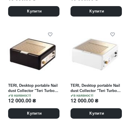
сталевою решіткою
сталевою решіткою
"metallic"
"metallic"
Купити
Купити
TERI, Desktop portable Nail
TERI, Desktop portable Nail
dust Collector "Teri Turbo
dust Collector "Teri Turbo
M", Витяжка настільна,
в наявності
M", Витяжка настільна,
в наявності
12 000.00
₴
12 000.00
₴
чорна зі сталевою
біла зі сталевою решіткою
решіткою "gold"
"gold"
Купити
Купити