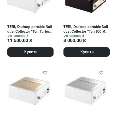
TERI, Desktop portable Nail
TERI, Desktop portable Nail
dust Collector "Teri Turbo
dust Collector "Teri 800 M",
M", Витяжка настільна,
в наявності
Витяжка настільна, чорна
в наявності
11 500.00
₴
8 000.00
₴
біла, решітка біла
зі сталевою решіткою
"gold"
Купити
Купити