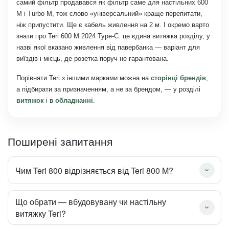
самий фільтр продавався як фільтр саме для настільних 600
M і Turbo M, тож слово «універсальний» краще перепитати,
ніж припустити. Ще є кабель живлення на 2 м. І окремо варто
знати про Teri 600 M 2024 Type-C: це єдина витяжка розділу, у
назві якої вказано живлення від павербанка — варіант для
виїздів і місць, де розетка поруч не гарантована.
Порівняти Teri з іншими марками можна на
сторінці брендів
,
а підбирати за призначенням, а не за брендом, — у розділі
витяжок
і в
обладнанні
.
Поширені запитання
Чим Teri 800 відрізняється від Teri 800 M?
Що обрати — вбудовувану чи настільну
витяжку Teri?