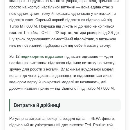
кольорах. Подушка на магнітах (чорна, сіра, біла) тримається
просто на корпусі настільної витяжки — вона єдина стає з
нею одним цілим, тому й показана одночасно у витяжках і в
підлокітниках. Окремий чорний підлокітник підписаний під
Turbo M і 600 M. Подушка під лікоть ні до чого не кріпиться
взагалі. І лінійка LOFT — 12 карток, чотири розміри від XS до
L у трьох оздобленнях: самостійний підлокітник, з витяжкою
ніяк не пов’язаний, підбирається під себе й висоту столу.
Усі 12
педикюрних підставок
підписані однаково — «для
настільних витяжок»: підставка піднімає витяжку на висоту,
зручну для роботи з ногами. Власникам вбудованої моделі
вона ні до чого. Десять із дванадцяти відрізняються лише
кольором верху й конкретної моделі не називають, дві
дорожчі названі прямо — під Diamond і під Turbo M / 800 M.
Витратка й дрібниці
Регулярна витратна позиція в розділі одна — HEPA-фільтр,
підписаний як універсальний для витяжок Teri. Раніше той