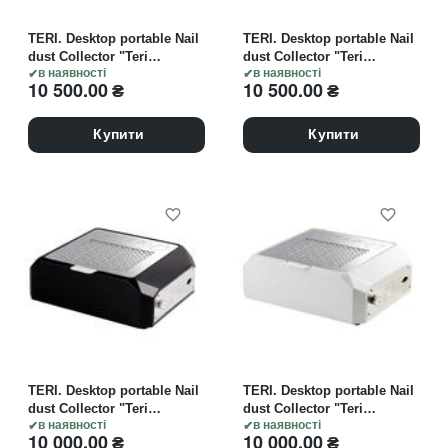
TERI. Desktop portable Nail
TERI. Desktop portable Nail
dust Collector "Teri
dust Collector "Teri
Diamond", Витяжка
в наявності
Diamond", Витяжка
в наявності
10 500.00
₴
10 500.00
₴
настільна, чорна зі
настільна, біла зі
сталевою решіткою "gold"
сталевою решіткою "gold"
Купити
Купити
TERI. Desktop portable Nail
TERI. Desktop portable Nail
dust Collector "Teri
dust Collector "Teri
Diamond", Витяжка
в наявності
Diamond", Витяжка
в наявності
10 000.00
₴
10 000.00
₴
настільна, чорна зі
настільна, біла зі