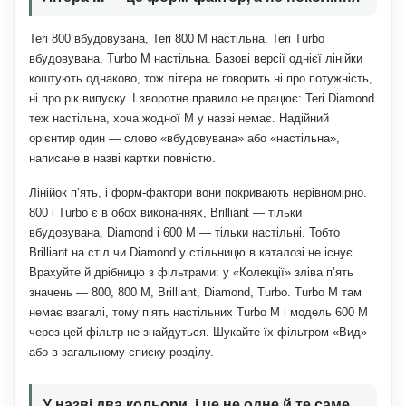
Teri 800 вбудовувана, Teri 800 M настільна. Teri Turbo
вбудовувана, Turbo M настільна. Базові версії однієї лінійки
коштують однаково, тож літера не говорить ні про потужність,
ні про рік випуску. І зворотне правило не працює: Teri Diamond
теж настільна, хоча жодної M у назві немає. Надійний
орієнтир один — слово «вбудовувана» або «настільна»,
написане в назві картки повністю.
Лінійок п’ять, і форм-фактори вони покривають нерівномірно.
800 і Turbo є в обох виконаннях, Brilliant — тільки
вбудовувана, Diamond і 600 M — тільки настільні. Тобто
Brilliant на стіл чи Diamond у стільницю в каталозі не існує.
Врахуйте й дрібницю з фільтрами: у «Колекції» зліва п’ять
значень — 800, 800 M, Brilliant, Diamond, Turbo. Turbo M там
немає взагалі, тому п’ять настільних Turbo M і модель 600 M
через цей фільтр не знайдуться. Шукайте їх фільтром «Вид»
або в загальному списку розділу.
У назві два кольори, і це не одне й те саме