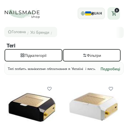
0
₴
UAH
Головна
Усі Бренди
/
/
Teri
Підкатегорії
Teri робить манікюрне обладнання в Україні, і весь
Подробиці
цей розділ на 72 позиції зібраний навколо однієї речі
— витяжки. Витяжок тут 32: вісімнадцять урізаються
в стільницю, чотирнадцять стоять на столі. Решта —
те, що до них кріпиться або під них підбирається:
змінні решітки, підлокітники, педикюрні підставки,
HEPA-фільтр, кабель. Одразу про найчастішу
помилку: літера M у назві (800 M, Turbo M) — це не
нове покоління й не більша потужність, а настільне
виконання.