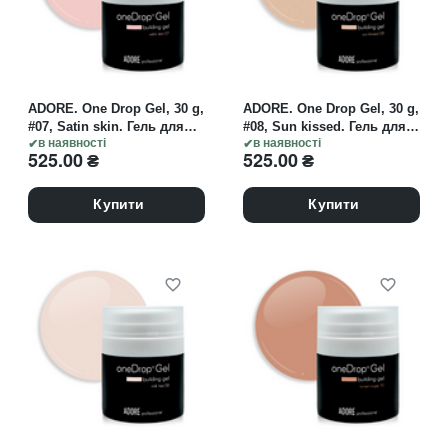
ADORE. One Drop Gel, 30 g,
ADORE. One Drop Gel, 30 g,
#07, Satin skin. Гель для
#08, Sun kissed. Гель для
нарощування, світлий
в наявності
нарощування, бежевий з
в наявності
525.00
₴
525.00
₴
бежевий
мікрошимером
Купити
Купити