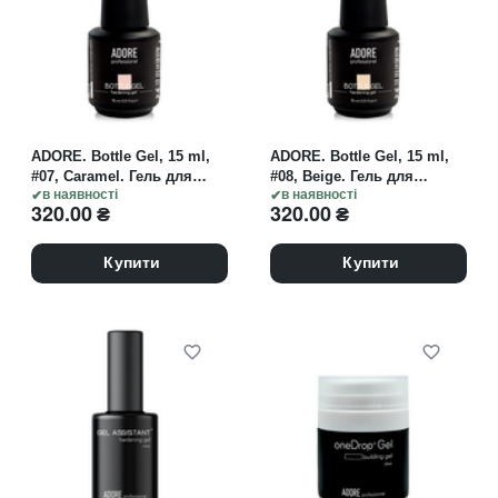
ADORE. Bottle Gel, 15 ml,
ADORE. Bottle Gel, 15 ml,
#07, Caramel. Гель для
#08, Beige. Гель для
зміцнення, карамельний
в наявності
зміцнення, бежевий
в наявності
320.00
₴
320.00
₴
Купити
Купити