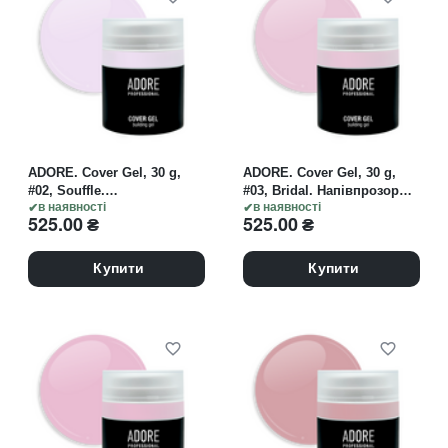
ADORE. Cover Gel, 30 g,
ADORE. Cover Gel, 30 g,
#02, Souffle.
#03, Bridal. Напівпрозорий
Напівпрозорий гель для
в наявності
гель для нарощування,
в наявності
525.00
₴
525.00
₴
нарощування, молочнo-
натуральний рожевий
рожевий
Купити
Купити