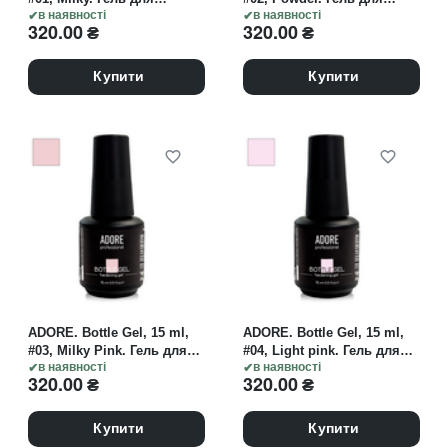
зміцнення, молочний
в наявності
зміцнення, пудровий
в наявності
320.00
₴
320.00
₴
Купити
Купити
ADORE. Bottle Gel, 15 ml,
ADORE. Bottle Gel, 15 ml,
#03, Milky Pink. Гель для
#04, Light pink. Гель для
зміцнення, молочний
в наявності
зміцнення, світло-рожевий
в наявності
320.00
₴
320.00
₴
рожевий
Купити
Купити