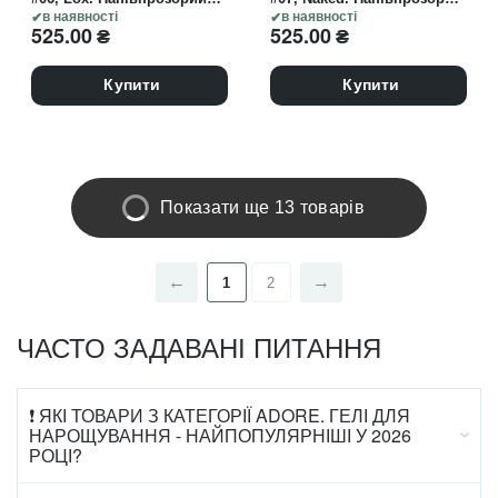
гель для нарощування,
в наявності
гель для нарощування,
в наявності
525.00
₴
525.00
₴
насичено-рожевий
тілесний
Купити
Купити
Показати ще 13 товарів
1
2
ЧАСТО ЗАДАВАНІ ПИТАННЯ
❗ ЯКІ ТОВАРИ З КАТЕГОРІЇ ADORE. ГЕЛІ ДЛЯ
НАРОЩУВАННЯ - НАЙПОПУЛЯРНІШІ У 2026
РОЦІ?