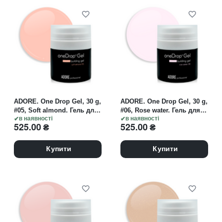
ADORE. One Drop Gel, 30 g,
ADORE. One Drop Gel, 30 g,
#05, Soft almond. Гель для
#06, Rose water. Гель для
нарощування, молочно-
в наявності
нарощування, молочний з
в наявності
525.00
₴
525.00
₴
персиковий
рожевим підтоном
Купити
Купити