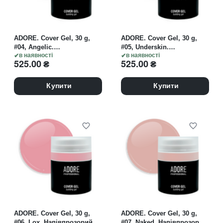
ADORE. Cover Gel, 30 g,
ADORE. Cover Gel, 30 g,
#04, Angelic.
#05, Underskin.
Напівпрозорий гель для
в наявності
Напівпрозорий гель для
в наявності
525.00
₴
525.00
₴
нарощування, холодний
нарощування, нюдовий
рожевий
Купити
Купити
ADORE. Cover Gel, 30 g,
ADORE. Cover Gel, 30 g,
#06, Lox. Напівпрозорий
#07, Naked. Напівпрозорий