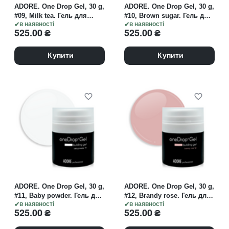
ADORE. One Drop Gel, 30 g,
ADORE. One Drop Gel, 30 g,
#09, Milk tea. Гель для
#10, Brown sugar. Гель для
нарощування, молочно-
в наявності
нарощування, кавовий
в наявності
525.00
₴
525.00
₴
бежевий
Купити
Купити
ADORE. One Drop Gel, 30 g,
ADORE. One Drop Gel, 30 g,
#11, Baby powder. Гель для
#12, Brandy rose. Гель для
нарощування, біло-
в наявності
нарощування, припилений
в наявності
525.00
₴
525.00
₴
молочний
трояндовий