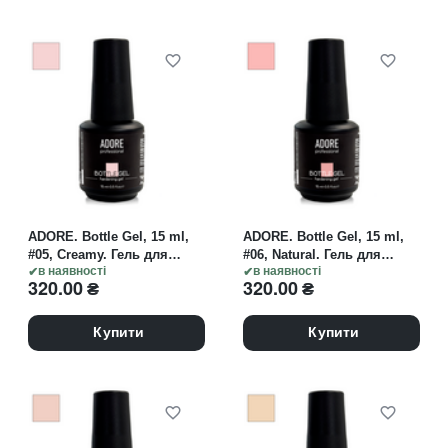
ADORE. Bottle Gel, 15 ml,
ADORE. Bottle Gel, 15 ml,
#05, Creamy. Гель для
#06, Natural. Гель для
зміцнення, кремово-
в наявності
зміцнення, натуральний
в наявності
320.00
₴
320.00
₴
рожевий
Купити
Купити