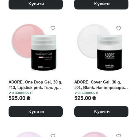
Купити
Купити
ADORE. One Drop Gel, 30 g,
ADORE. Cover Gel, 30 g,
#13, Lipstick pink. Гель для
#01, Blank. Напівпрозорий
нарощування,
в наявності
гель для нарощування,
в наявності
525.00
₴
525.00
₴
натуральний рожевий
молочний
Купити
Купити