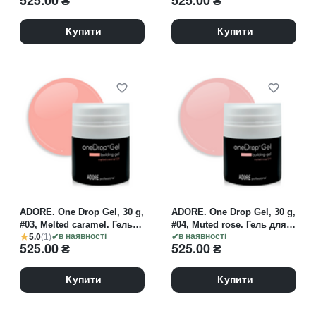
525.00
₴
525.00
₴
прохолодний ніжно-
рожевий
рожевий
Купити
Купити
ADORE. One Drop Gel, 30 g,
ADORE. One Drop Gel, 30 g,
#03, Melted caramel. Гель
#04, Muted rose. Гель для
5.0
(1)
для нарощування,
в наявності
нарощування, світлий нюд
в наявності
525.00
₴
525.00
₴
персиково-рожевий
Купити
Купити