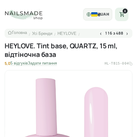
0
₴
UAH
Головна
116 з 488
‹
›
Усі Бренди
HEYLOVE
/
/
/
HEYLOVE. Tint base, QUARTZ, 15 ml,
відтіночна база
5,0
5 відгуків
Задати питання
HL-TB15-004