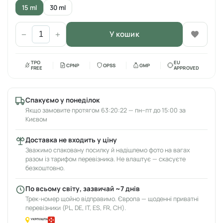
15 ml
30 ml
У кошик
−
+
TPO
EU
CPNP
OPSS
GMP
FREE
APPROVED
Спакуємо у понеділок
Якщо замовите протягом 63:20:22 — пн–пт до 15:00 за
Києвом
Доставка не входить у ціну
Зважимо спаковану посилку й надішлемо фото на вагах
разом із тарифом перевізника. Не влаштує — скасуєте
безкоштовно.
По всьому світу, зазвичай ~7 днів
Трек-номер щойно відправимо. Європа — щоденні приватні
перевізники (PL, DE, IT, ES, FR, CH).