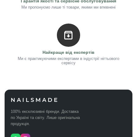
є майстром, не розуміє, що пензликом можна наробити
Гарантія якості та сервісне обслуговування
бульбашок, навіть не усвідомлюючи цього.
Ми пропонуємо лише ті товари, якими ми впевнені
Не кажучи вже про те, що шийки флаконів мають
неестетичний вигляд, коли їх забруднили матеріалом до
самого верху.
Якщо у матеріалі з’явились бульбашки, як це виправити?
Відкрутіть кришку флакона, але не витягуйте пензлик.
Найкраще від експертів
Поставте у тепле (але не гаряче!) місце на ніч.
Ми є практикуючими експертами в індустрії нігтьового
сервісу
Або покладіть флакон у поліетиленовий пакетик та занурте
у теплу воду (по плечики).
По закону фізики, у теплому середовищі молекули
рухаються швидше, і це прискорює процес.
Повітря вийде на поверхню, воно легше за рідину.
NAILSMADE
Tint base by HEYLOVE
100% ексклюзивні бренди. Доставка
по Україні та світу. Лише оригінальна
продукція.