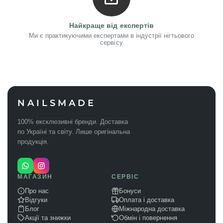
Найкраще від експертів
Ми є практикуючими експертами в індустрії нігтьового
сервісу
NAILSMADE
100% ексклюзивні бренди. Доставка
по Україні та світу. Лише оригінальна
продукція.
МАГАЗИН
СЕРВІС
Про нас
Бонуси
Відгуки
Оплата і доставка
Блог
Міжнародна доставка
Акції та знижки
Обмін і повернення