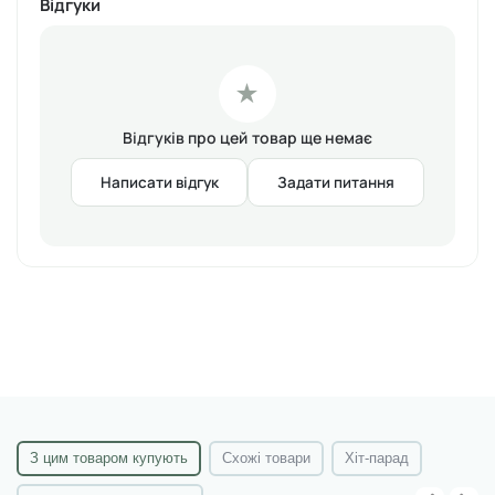
Відгуки
• Нанесіть топове покриття Edlen та просушіть в УФ-лампі
– 180 сек, у Led/гібридній лампі – 120 сек для ще крутішої
стійкості топового покриття.
★
Об'єм:
9 мл
Відгуків про цей товар ще немає
Написати відгук
Задати питання
З цим товаром купують
Схожі товари
Хіт-парад