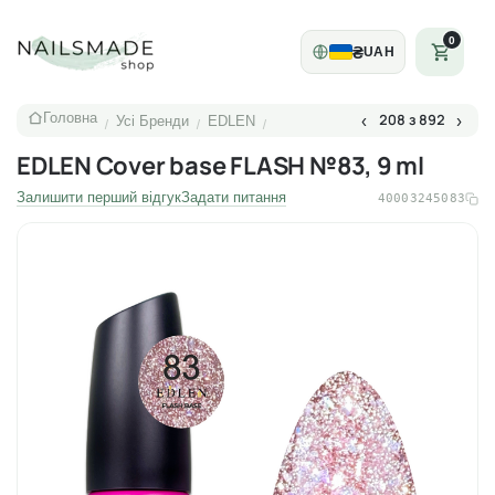
0
₴
UAH
Головна
208 з 892
‹
›
Усі Бренди
EDLEN
/
/
/
EDLEN Cover base FLASH №83, 9 ml
Залишити перший відгук
Задати питання
40003245083