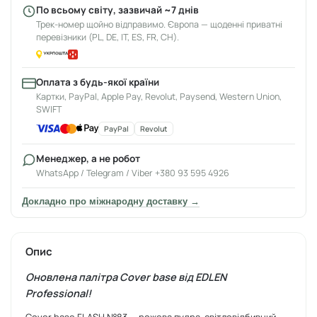
По всьому світу, зазвичай ~7 днів
Трек-номер щойно відправимо. Європа — щоденні приватні
перевізники (PL, DE, IT, ES, FR, CH).
Оплата з будь-якої країни
Картки, PayPal, Apple Pay, Revolut, Paysend, Western Union,
SWIFT
PayPal
Revolut
Менеджер, а не робот
WhatsApp / Telegram / Viber +380 93 595 4926
Докладно про міжнародну доставку →
Опис
Оновлена палітра Cover base від EDLEN
Professional!
Cover base FLASH №83
— рожева пудра, світловідбивний.