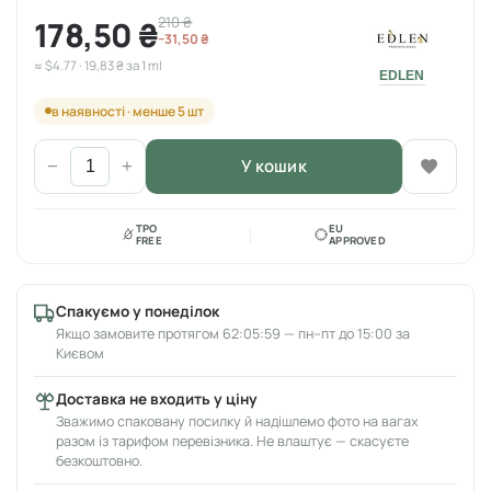
210 ₴
178,50 ₴
−31,50 ₴
≈ $4.77 · 19,83 ₴ за 1 ml
EDLEN
в наявності · менше 5 шт
У кошик
−
+
TPO
EU
FREE
APPROVED
Спакуємо у понеділок
Якщо замовите протягом 62:05:59 — пн–пт до 15:00 за
Києвом
Доставка не входить у ціну
Зважимо спаковану посилку й надішлемо фото на вагах
разом із тарифом перевізника. Не влаштує — скасуєте
безкоштовно.