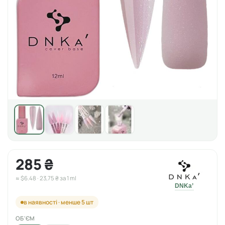
285 ₴
≈ $6.48 · 23,75 ₴ за 1 ml
DNKa’
в наявності · менше 5 шт
ОБ'ЄМ