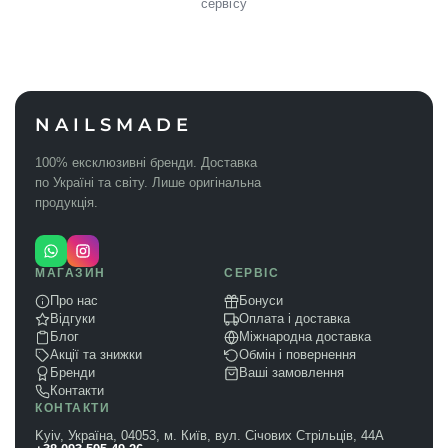
сервісу
NAILSMADE
100% ексклюзивні бренди. Доставка
по Україні та світу. Лише оригінальна
продукція.
МАГАЗИН
СЕРВІС
Про нас
Бонуси
Відгуки
Оплата і доставка
Блог
Міжнародна доставка
Акції та знижки
Обмін і повернення
Бренди
Ваші замовлення
Контакти
КОНТАКТИ
Kyiv, Україна, 04053, м. Київ, вул. Січових Стрільців, 44А