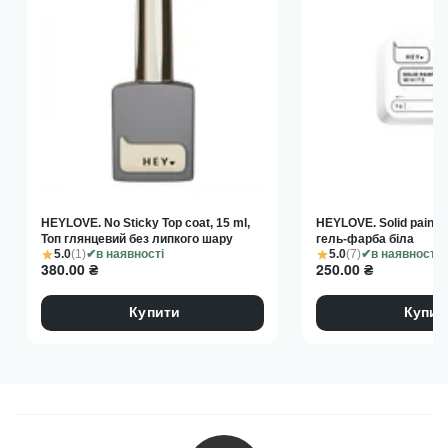
HEYLOVE. No Sticky Top coat, 15 ml,
HEYLOVE. Solid paint ge
Топ глянцевий без липкого шару
гель-фарба біла
5.0
(1)
5.0
(7)
в наявності
в наявності
380.00
₴
250.00
₴
Купити
Купит