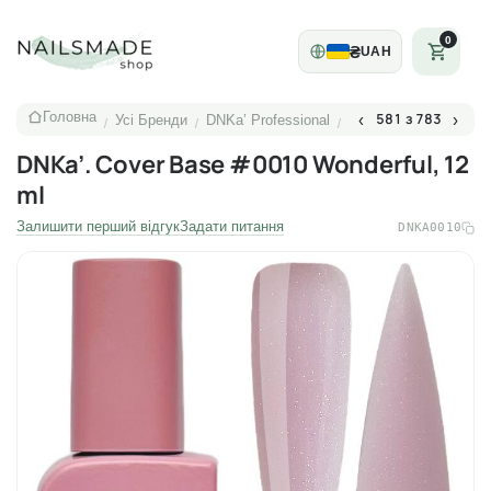
0
₴
UAH
Головна
581 з 783
‹
›
Усі Бренди
DNKa’ Professional
/
/
/
DNKa’. Cover Base #0010 Wonderful, 12
ml
Залишити перший відгук
Задати питання
DNKA0010