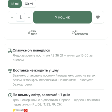
12 ml
30 ml
У кошик
−
+
TPO
EU
FREE
APPROVED
Спакуємо у понеділок
Якщо замовите протягом 42:36:21 — пн–пт до 15:00 за
Києвом
Доставка не входить у ціну
Зважимо спаковану посилку й надішлемо фото на вагах
разом із тарифом перевізника. Не влаштує — скасуєте
безкоштовно.
По всьому світу, зазвичай ~7 днів
Трек-номер щойно відправимо. Європа — щоденні приватні
перевізники (PL, DE, IT, ES, FR, CH).