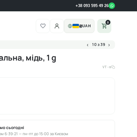
+38 093 595 49 26
0
₴
UAH
10 з 39
‹
›
льна, мідь, 1 g
VT-m
мо сьогодні
м 6:39:20 — пн–пт до 15:00 за Києвом