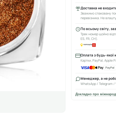
Доставка не входить
Зважимо спаковану пос
перевізника. Не влашт
По всьому світу, за
Трек-номер щойно відпр
ES, FR, CH).
Оплата з будь-якої 
Картки, PayPal, Apple P
PayPal
Менеджер, а не роб
WhatsApp / Telegram / 
Докладно про міжнарод