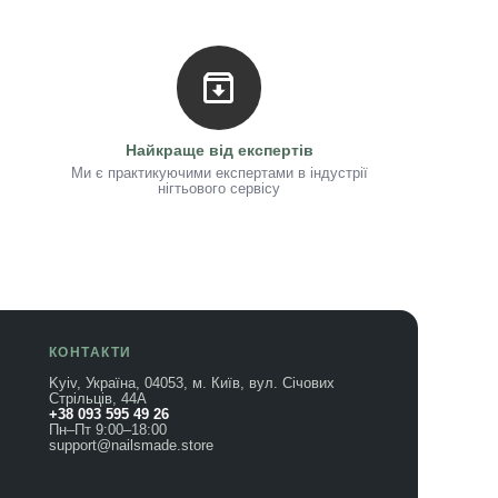
Найкраще від експертів
Ми є практикуючими експертами в індустрії
нігтьового сервісу
КОНТАКТИ
Kyiv, Україна, 04053, м. Київ, вул. Січових
Стрільців, 44А
+38 093 595 49 26
Пн–Пт 9:00–18:00
support@nailsmade.store