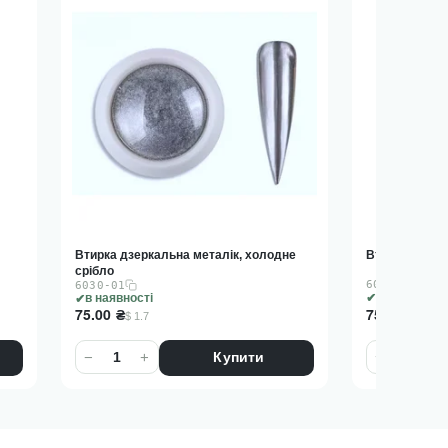
Втирка дзеркальна металік, холодне
Втирка дзерк
срібло
6030-02
6030-01
в наявності
в наявності
75.00
₴
75.00
₴
$ 1.7
$ 1.7
−
+
−
+
Купити