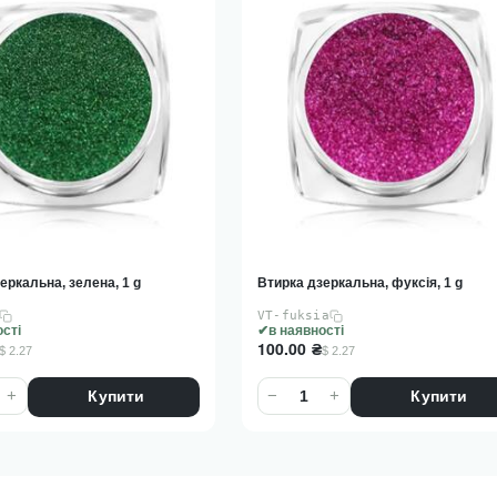
еркальна, зелена, 1 g
Втирка дзеркальна, фуксія, 1 g
VT-fuksia
ості
в наявності
100.00
₴
$ 2.27
$ 2.27
+
−
+
Купити
Купити