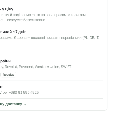
 у ціну
илку й надішлемо фото на вагах разом із тарифом
ує — скасуєте безкоштовно.
звичай ~7 днів
авимо. Європа — щоденні приватні перевізники (PL, DE, IT,
країни
ay, Revolut, Paysend, Western Union, SWIFT
Revolut
от
Viber +380 93 595 4926
ну доставку →