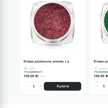
Втирка дзеркальна, рожева, 1 g
Втирка дз
VR-rg
VT-green
в наявності
в наявн
100.00
₴
100.00
₴
$ 2.27
−
+
−
Купити