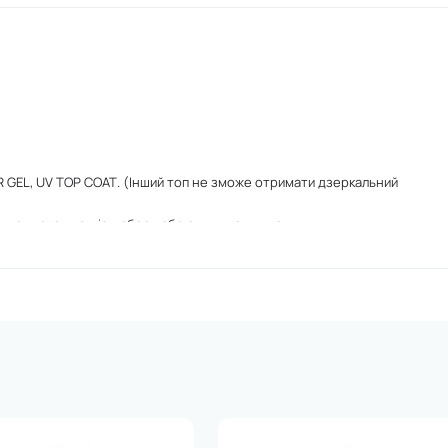
OR GEL, UV TOP COAT. (Інший топ не зможе отримати дзеркальний
ь втирки спонжем із набору або сухим пальчиком
ось втирки, змахніть залишки пилу та втирки