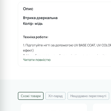
Опис
Втрика дзеркальна
Колір: мідь
Техніка роботи:
1. Підготуйте нігті за допомогою UV BASE COAT, UV COL
ефект)
2. На добре просушений топ увітріть невелику кількіст
Читати повністю
2. Зробіть опил вільного краю, щоб на ньому не залишил
5. Покрийте прозорим топом та просушіть 60 секунд
Схожі товари
Хіт-парад
Нещодавно переглянуті