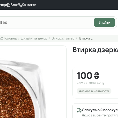
енди
Блог
Контакти
Знайти
/
/
/
Втирка дзеркальна, мідь, 1 g
Головна
Дизайн та декор
Втирки, глітер
Втирка дзерка
100 ₴
≈ $2.27 · 100 ₴ за 1 g
немає в наявності
Спакуємо й порахує
Якщо замовите протяго