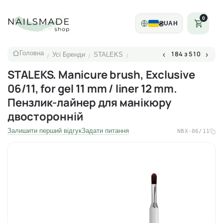
0
₴
UAH
Головна
184 з 510
‹
›
Усі Бренди
STALEKS
/
/
/
STALEKS. Manicure brush, Exclusive
06/11, for gel 11 mm / liner 12 mm.
Пензлик-лайнер для манікюру
двосторонній
Залишити перший відгук
Задати питання
NBX-06/11