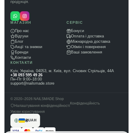
продукція.
МАГАЗИН
СЕРВІС
Про нас
Бонуси
Відгуки
Оплата і доставка
Блог
Міжнародна доставка
Акції та знижки
Обмін і повернення
Бренди
Ваші замовлення
Контакти
КОНТАКТИ
Kyiv, Україна, 04053, м. Київ, вул. Січових Стрільців, 44А
+38 093 595 49 26
Пн–Пт 9:00–18:00
support@nailsmade.store
© 2020–2026 NAILSMADE Shop
Конфіденційність
Налаштування конфіденційності
Умови користування
₴
UAH
VISA
mono
Pay
Pal