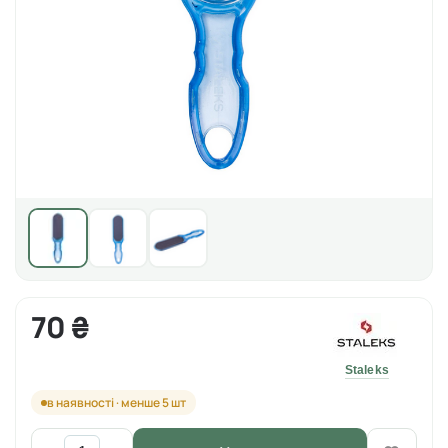
70 ₴
Staleks
в наявності · менше 5 шт