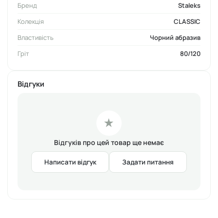
Бренд
Staleks
стійкий до вологи абразив;
якісний пластик, що не гнеться;
Колекція
CLASSIC
зручна ергономічна ручка;
Властивість
Чорний абразив
мінеральний абразивний матеріал
—
карбід кремнію.
Гріт
80/120
Відгуки
★
Відгуків про цей товар ще немає
Написати відгук
Задати питання