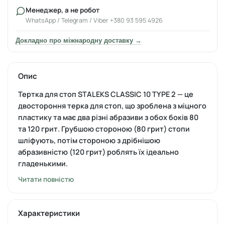
Менеджер, а не робот
WhatsApp / Telegram / Viber +380 93 595 4926
Докладно про міжнародну доставку →
Опис
Тертка для стоп STALEKS CLASSIC 10 TYPE 2
— це
двостороння
терка для стоп, що зроблена з міцного
пластику та має два різні абразиви з обох боків 80
та 120 грит. Грубшою стороною (80 грит) стопи
шліфують, потім стороною з дрібнішою
абразивністю (120 грит) роблять їх ідеально
гладенькими.
Читати повністю
Особливості терки для стоп STALEKS EXPERT 10 TYPE 2:
має одну випуклу сторону, іншу
—
вигнуту;
два види абразивності 80 та 120 грит;
Характеристики
розмір
—
26 х 6 см;