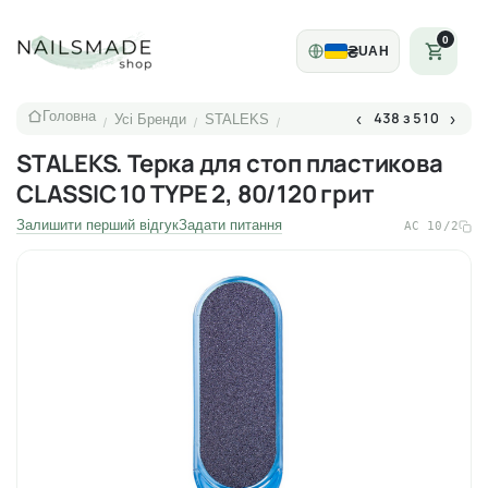
0
₴
UAH
Головна
438 з 510
‹
›
Усі Бренди
STALEKS
/
/
/
STALEKS. Терка для стоп пластикова
CLASSIC 10 TYPE 2, 80/120 грит
Залишити перший відгук
Задати питання
AC 10/2