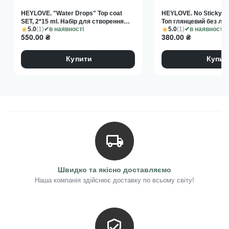
HEYLOVE. "Water Drops" Top coat
HEYLOVE. No Sticky Top
SET, 2*15 ml. Набір для створення
Топ глянцевий без ли
5.0
(1)
5.0
(1)
ефекту роси
в наявності
в наявності
550.00
₴
380.00
₴
Купити
Купит
Швидко та якісно доставляємо
Наша компанія здійснює доставку по всьому світу!