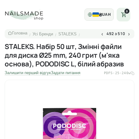
0
₴
UAH
Головна
492 з 510
‹
›
Усі Бренди
STALEKS
/
/
/
STALEKS. Набір 50 шт, Змінні файли
для диска Ø25 mm, 240 грит (м'яка
основа), PODODISC L, білий абразив
Залишити перший відгук
Задати питання
PDFS-25-240w