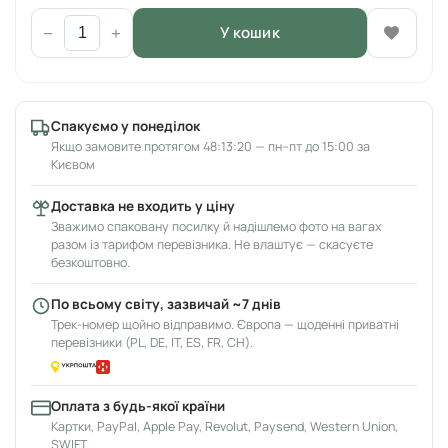
У кошик
−
+
Спакуємо у понеділок
Якщо замовите протягом 48:13:20 — пн–пт до 15:00 за
Києвом
Доставка не входить у ціну
Зважимо спаковану посилку й надішлемо фото на вагах
разом із тарифом перевізника. Не влаштує — скасуєте
безкоштовно.
По всьому світу, зазвичай ~7 днів
Трек-номер щойно відправимо. Європа — щоденні приватні
перевізники (PL, DE, IT, ES, FR, CH).
Оплата з будь-якої країни
Картки, PayPal, Apple Pay, Revolut, Paysend, Western Union,
SWIFT