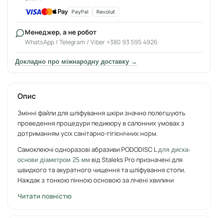
PayPal
Revolut
Менеджер, а не робот
WhatsApp / Telegram / Viber +380 93 595 4926
Докладно про міжнародну доставку →
Опис
Змінні файли для шліфування шкіри значно полегшують
проведення процедури педикюру в салонних умовах з
дотриманням усіх санітарно-гігієнічних норм.
Самоклеючі одноразові абразиви PODODISC L
для диска-
від Staleks Pro призначені для
основи діаметром 25 мм
швидкого та акуратного чищення та шліфування стопи.
Наждак з тонкою пінною основою за лічені хвилини
позбавить від ороговілих клітин та мозолів. Після
Читати повністю
використання наклейка з абразивом знімається з поверхні
диска, яка відразу вирушає на стерилізацію. Для кожного