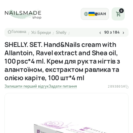
0
₴
UAH
Головна
90 з 184
‹
›
Усі Бренди
Shelly
/
/
/
SHELLY. SET. Hand&Nails cream with
Allantoin, Ravel extract and Shea oil,
100 psc*4 ml. Крем для рук та нігтів з
алантоїном, екстрактом равлика та
олією каріте, 100 шт*4 ml
Залишити перший відгук
Задати питання
289380SH