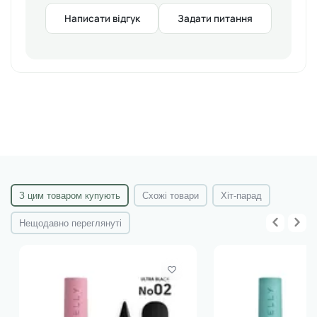
Acid, Polysorbate 60, Dimethicone, Phenoxyethanol,
Ethylhexylglycerin, Allantoin, Ammonium
Написати відгук
Задати питання
Acryloyldimethyltaurate/VP Copolymer, Snail Secretion
Filtrate, Parfum (Fragrance), BHT, Lactic Acid,
Triethanolamine, Linalool.
Виробник: Shelly Professional, Україна
З цим товаром купують
Схожі товари
Хіт-парад
Нещодавно переглянуті