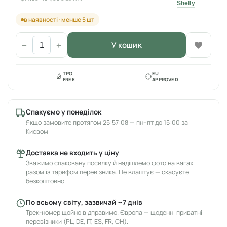
Shelly
в наявності · менше 5 шт
У кошик
−
+
TPO
EU
FREE
APPROVED
Спакуємо у понеділок
Якщо замовите протягом 25:57:08 — пн–пт до 15:00 за
Києвом
Доставка не входить у ціну
Зважимо спаковану посилку й надішлемо фото на вагах
разом із тарифом перевізника. Не влаштує — скасуєте
безкоштовно.
По всьому світу, зазвичай ~7 днів
Трек-номер щойно відправимо. Європа — щоденні приватні
перевізники (PL, DE, IT, ES, FR, CH).