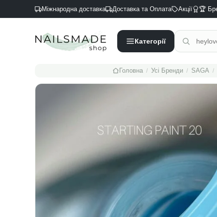
Міжнародна доставка
Доставка та Оплата
Акції
🏆 Бр
Категорії
/
/
/
Головна
Усі Бренди
SAGA