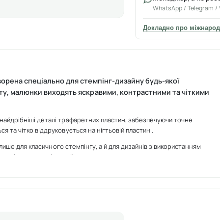
WhatsApp / Telegram / 
Докладно про міжнарод
орена спеціально для стемпінг-дизайну будь-якої
нту, малюнки виходять яскравими, контрастними та чіткими
найдрібніші деталі трафаретних пластин, забезпечуючи точне
 та чітко віддруковується на нігтьовій пластині.
 лише для класичного стемпінгу, а й для дизайнів з використанням
 так і для новачків у нейл-артах.
й відбиток;
н;