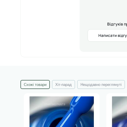
має липкий шар — сумісна з фольгою;
широкий вибір трендових відтінків;
підходить для майстрів будь-якого рівня.
Відгуків 
ЯК ВИКОРИСТОВУВАТИ:
Написати відгу
Підготуйте нігті — нанесіть базове та кольорове покр
Оберіть малюнок на диску для стемпінгу.
Нанесіть невелику кількість фарби на візерунок.
Скрапером видаліть надлишки.
Перенесіть малюнок штампом на ніготь.
Дочекайтесь підсихання відбитку (15–20 секунд) і закр
Схожі товари
Хіт-парад
Нещодавно переглянуті
Виробник
: SAGA Professional
Об'єм
: 8 мл