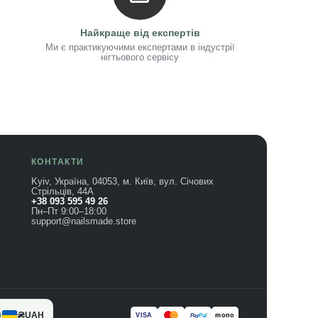
Найкраще від експертів
Ми є практикуючими експертами в індустрії
нігтьового сервісу
КОНТАКТИ
Kyiv, Україна, 04053, м. Київ, вул. Січових
Стрільців, 44А
+38 093 595 49 26
Пн–Пт 9:00–18:00
support@nailsmade.store
₴
UAH
VISA
mono
Pay
Pal