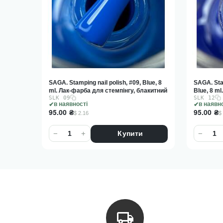
Blue, 8
SAGA. Stamping nail polish, #12, Dark
SAGA. Stam
лакитний
Blue, 8 ml. Лак-фарба для стемпінгу,
Cornflowe
SLK 12
SLK 13
синій
стемпінгу
в наявності
в наявн
95.00
₴
95.00
₴
$ 2.16
$
−
+
−
Купити