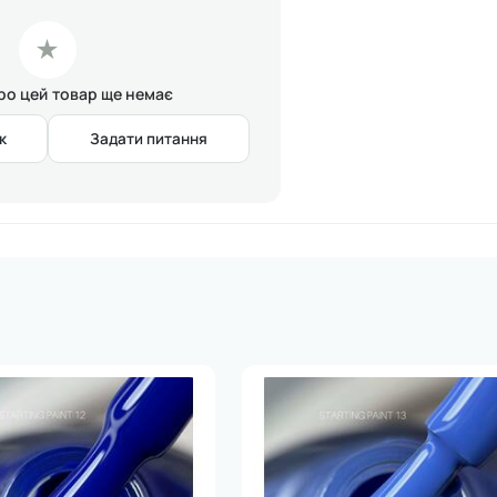
★
про цей товар ще немає
к
Задати питання
иття, просушіть.
іпіть топом.