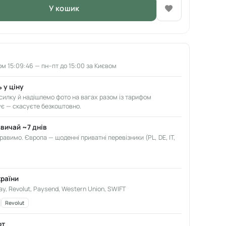
У кошик
м 15:09:45 — пн–пт до 15:00 за Києвом
 у ціну
илку й надішлемо фото на вагах разом із тарифом
ує — скасуєте безкоштовно.
звичай ~7 днів
авимо. Європа — щоденні приватні перевізники (PL, DE, IT,
країни
ay, Revolut, Paysend, Western Union, SWIFT
Revolut
от