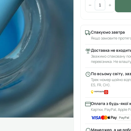
−
+
Спакуємо завтра
Якщо замовите протяго
Доставка не входить
Зважимо спаковану пос
перевізника. Не влашт
По всьому світу, за
Трек-номер щойно відпр
ES, FR, CH).
Оплата з будь-якої 
Картки, PayPal, Apple P
PayPal
Менеджер, а не роб