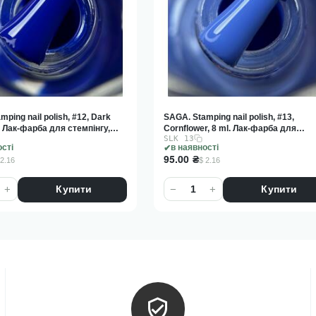
ping nail polish, #13,
SAGA. Stamping nail polish, #30, Atlan
r, 8 ml. Лак-фарба для
8 ml. Лак-фарба для стемпінгу,
SLK 30
, волошковий
атлантида
ості
в наявності
95.00
₴
 2.16
$ 2.16
+
−
+
Купити
Купити