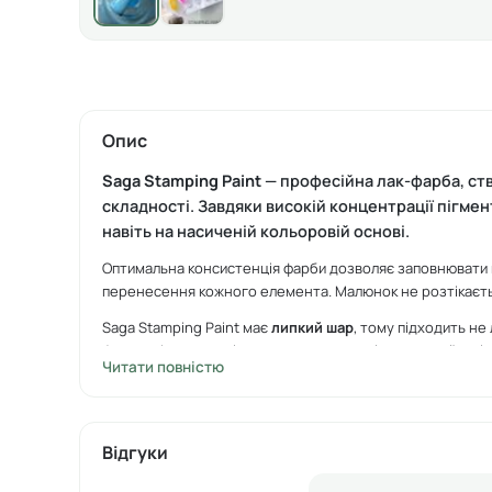
Опис
Saga Stamping Paint
— професійна лак-фарба, ств
складності. Завдяки високій концентрації пігме
навіть на насиченій кольоровій основі.
Оптимальна консистенція фарби дозволяє заповнювати 
перенесення кожного елемента. Малюнок не розтікається
Saga Stamping Paint має
липкий шар
, тому підходить не
фольги
. Ідеально підходить як для досвідчених майстрів,
Читати повністю
ПЕРЕВАГИ:
висока концентрація пігменту — насичений і контрастни
Відгуки
щільна текстура для чіткого заповнення деталей пласти
не розтікається, рівномірно лягає;