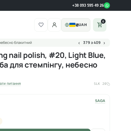
+38 093 595 49 26
0
₴
UAH
, небесно блакитний
379 з 409
‹
›
 nail polish, #20, Light Blue,
рба для стемпінгу, небесно
ати питання
SLK 20
SAGA