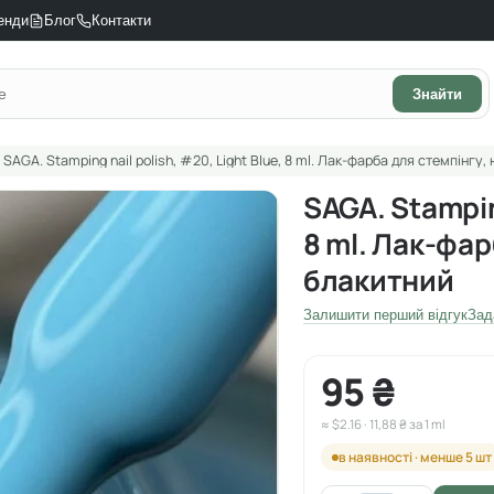
енди
Блог
Контакти
Знайти
SAGA. Stamping nail polish, #20, Light Blue, 8 ml. Лак-фарба для стемпінгу
SAGA. Stamping
8 ml. Лак-фа
блакитний
Залишити перший відгук
Зад
95 ₴
≈ $2.16 · 11,88 ₴ за 1 ml
в наявності · менше 5 шт