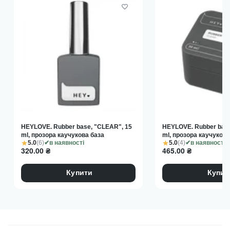
Полімеризуйте: 2 хвилини в UV-лампі або 60 секунд у LED.
Насолоджуйтесь ідеальним глянцем без липкості.
Виробник
: SAGA professional
Об'єм
: 30 мл
HEYLOVE. Rubber base, "CLEAR", 15
HEYLOVE. Rubber base
ml, прозора каучукова база
ml, прозора каучукова
5.0
(6)
5.0
(4)
в наявності
в наявності
320.00
₴
465.00
₴
Купити
Купит