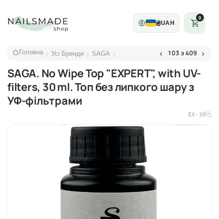
0
₴
UAH
Головна
103 з 409
‹
›
Усі Бренди
SAGA
/
/
/
SAGA. No Wipe Top "EXPERT", with UV-
filters, 30 ml. Топ без липкого шару з
УФ-фільтрами
EX-30