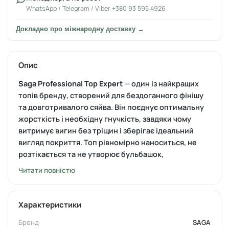
WhatsApp / Telegram / Viber +380 93 595 4926
Докладно про міжнародну доставку →
Опис
Saga Professional Top Expert
— один із найкращих
топів бренду, створений для бездоганного фінішу
та довготривалого сяйва. Він поєднує оптимальну
жорсткість і необхідну гнучкість, завдяки чому
витримує вигин без тріщин і зберігає ідеальний
вигляд покриття. Топ рівномірно наноситься, не
розтікається та не утворює бульбашок,
забезпечуючи дзеркальний блиск протягом
Читати повністю
тривалого часу.
ПЕРЕВАГИ:
Характеристики
середня густота для зручного нанесення;
Бренд
SAGA
не розтікається та чудово контролюється пензлем;