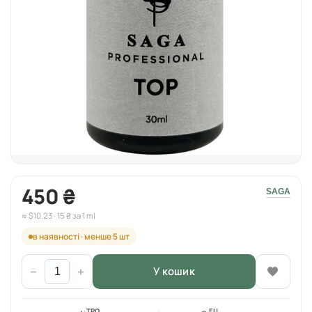
450 ₴
SAGA
≈ $10.23 · 15 ₴ за 1 ml
в наявності · менше 5 шт
У кошик
−
+
TPO
EU