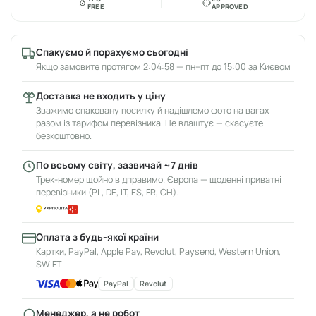
FREE
APPROVED
Спакуємо й порахуємо сьогодні
Якщо замовите протягом 2:04:58 — пн–пт до 15:00 за Києвом
Доставка не входить у ціну
Зважимо спаковану посилку й надішлемо фото на вагах
разом із тарифом перевізника. Не влаштує — скасуєте
безкоштовно.
По всьому світу, зазвичай ~7 днів
Трек-номер щойно відправимо. Європа — щоденні приватні
перевізники (PL, DE, IT, ES, FR, CH).
Оплата з будь-якої країни
Картки, PayPal, Apple Pay, Revolut, Paysend, Western Union,
SWIFT
PayPal
Revolut
Менеджер, а не робот