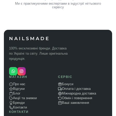
Ми є практикуючими експертами в індустрії нігтьового
сервісу
NAILSMADE
100% ексклюзивні бренди. Доставка
по Україні та світу. Лише оригінальна
продукція.
МАГАЗИН
СЕРВІС
Про нас
Бонуси
Відгуки
Оплата і доставка
Блог
Міжнародна доставка
Акції та знижки
Обмін і повернення
Бренди
Ваші замовлення
Контакти
КОНТАКТИ