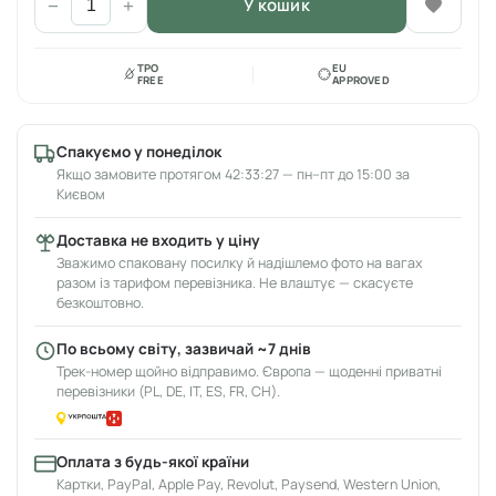
У кошик
−
+
TPO
EU
FREE
APPROVED
Спакуємо у понеділок
Якщо замовите протягом 42:33:27 — пн–пт до 15:00 за
Києвом
Доставка не входить у ціну
Зважимо спаковану посилку й надішлемо фото на вагах
разом із тарифом перевізника. Не влаштує — скасуєте
безкоштовно.
По всьому світу, зазвичай ~7 днів
Трек-номер щойно відправимо. Європа — щоденні приватні
перевізники (PL, DE, IT, ES, FR, CH).
Оплата з будь-якої країни
Картки, PayPal, Apple Pay, Revolut, Paysend, Western Union,