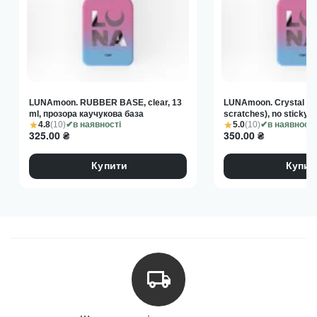
LUNAmoon. RUBBER BASE, clear, 13
LUNAmoon. Crystal Top
ml, прозора каучукова база
scratches), no sticky, 
4.8
(10)
5.0
(10)
в наявності
глянцевий топ без ли
в наявності
325.00
₴
350.00
₴
Купити
Купит