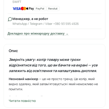
SWIFT
PayPal
Revolut
Менеджер, а не робот
WhatsApp / Telegram / Viber +380 93 595 4926
Докладно про міжнародну доставку →
Опис
Зверніть увагу: колір товару може трохи
відрізнятися від того, що ви бачите на екрані — усе
залежить від освітлення та налаштувань дисплея.
Неоновий манікюр
— це не просто тренд. Це колір, який
видно здалеку, який запам'ятовується і який неможливо не
помітити.
Особливості колекції:
Читати повністю
Яскраві насичені пігменти — привертають увагу з першого