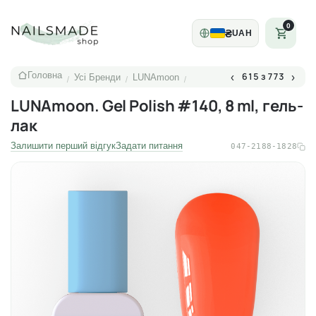
0
₴
UAH
Головна
615 з 773
‹
›
Усі Бренди
LUNAmoon
/
/
/
LUNAmoon. Gel Polish #140, 8 ml, гель-
лак
Залишити перший відгук
Задати питання
047-2188-1828