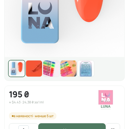
195 ₴
≈ $4.43 · 24,38 ₴ за 1 ml
LUNA
в наявності · менше 5 шт