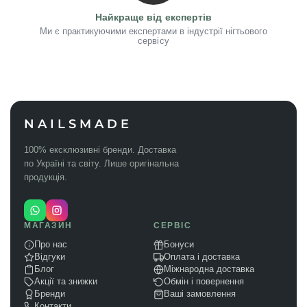
Найкраще від експертів
Ми є практикуючими експертами в індустрії нігтьового
сервісу
NAILSMADE
100% ексклюзивні бренди. Доставка
по Україні та світу. Лише оригінальна
продукція.
МАГАЗИН
СЕРВІС
Про нас
Бонуси
Відгуки
Оплата і доставка
Блог
Міжнародна доставка
Акції та знижки
Обмін і повернення
Бренди
Ваші замовлення
Контакти