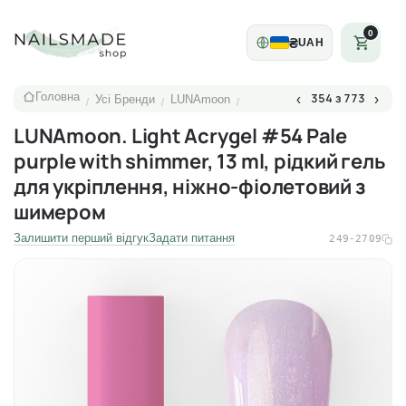
0
₴
UAH
Головна
354 з 773
‹
›
Усі Бренди
LUNAmoon
/
/
/
LUNAmoon. Light Acrygel #54 Pale
purple with shimmer, 13 ml, рідкий гель
для укріплення, ніжно-фіолетовий з
шимером
Залишити перший відгук
Задати питання
249-2709