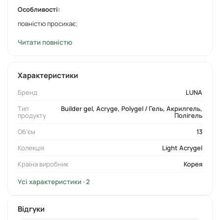
Особливості:
повністю просихає;
середньої густини;
Читати повністю
безкислотний, середня консистенція;
середня пігментація, перекриває вільний край;
підходить лише для укріплення нігтя
(після чого потрібно
Характеристики
випилювати натуральний ніготь);
Бренд
LUNA
не підходить для повноцінного нарощення;
середньо-твердий;
Тип
Builder gel, Acryge, Polygel / Гель, Акрилгель,
продукту
Полігель
має хорошу амортизацію;
Об'єм
13
не просідає;
товщина торця повинна бути не менше 1 мм;
Колекція
Light Acrygel
потрібна підкладка з Rubber base;
Країна виробник
Корея
тиксотропний — стає рідкішим під час рухів пензликом
(також можна додатково розігрівати, щоб зробити гель
Усі характеристики · 2
рідкішим).
Відгуки