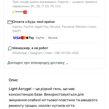
Трек-номер щойно відправимо. Європа — щоденні приватні
перевізники (PL, DE, IT, ES, FR, CH).
Оплата з будь-якої країни
Картки, PayPal, Apple Pay, Revolut, Paysend, Western Union,
SWIFT
PayPal
Revolut
Менеджер, а не робот
WhatsApp / Telegram / Viber +380 93 595 4926
Докладно про міжнародну доставку →
Опис
Light Аcrygel
— це рідкий гель, що має
консистенцію бази. Використовується для
зміцнення слабкої нігтьової пластини та швидкого
ремонту тріщин, сколів і кутиків нігтя.