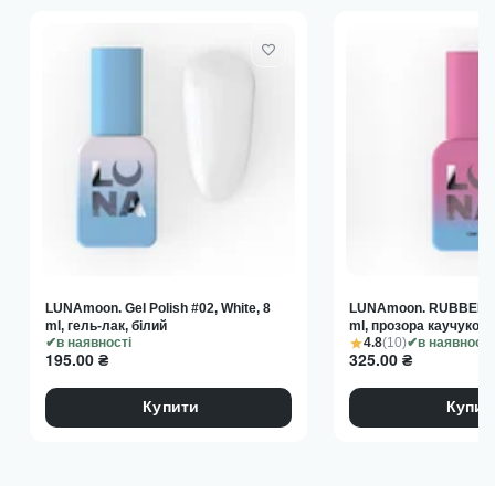
LUNAmoon. Gel Polish #02, White, 8
LUNAmoon. RUBBER BA
ml, гель-лак, білий
ml, прозора каучукова
4.8
(10)
в наявності
в наявності
195.00
₴
325.00
₴
Купити
Купит