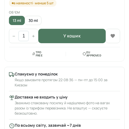
в наявності · менше 5 шт
ОБ'ЄМ
13 ml
30 ml
У кошик
−
+
TPO
EU
FREE
APPROVED
Спакуємо у понеділок
Якщо замовите протягом 22:08:36 — пн–пт до 15:00 за
Києвом
Доставка не входить у ціну
Зважимо спаковану посилку й надішлемо фото на вагах
разом із тарифом перевізника. Не влаштує — скасуєте
безкоштовно.
По всьому світу, зазвичай ~7 днів