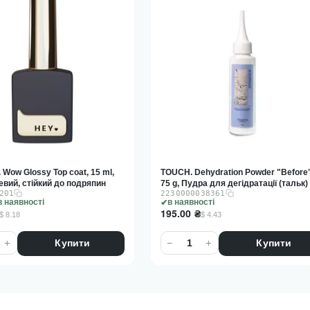
Wow Glossy Top coat, 15 ml,
TOUCH. Dehydration Powder "Before"
евий, стійкий до подряпин
75 g, Пудра для дегідратації (тальк)
201
2230000038361
в наявності
в наявності
195.00
₴
$ 8.18
$ 4.43
+
−
+
Купити
Купити