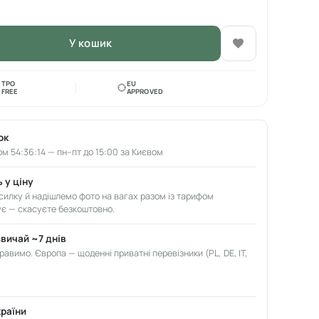
У кошик
TPO
EU
FREE
APPROVED
ок
м 54:36:13 — пн–пт до 15:00 за Києвом
 у ціну
илку й надішлемо фото на вагах разом із тарифом
ує — скасуєте безкоштовно.
звичай ~7 днів
авимо. Європа — щоденні приватні перевізники (PL, DE, IT,
країни