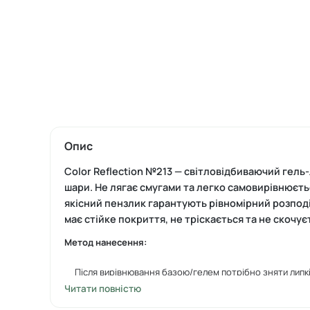
Опис
Color Reflection №213
—
світловідбиваючий гель-ла
шари. Не лягає смугами та легко самовирівнюєть
якісний пензлик гарантують рівномірний розподіл
має стійке покриття, не тріскається та не скочує
Метод нанесення:
Після вирівнювання базою/гелем потрібно зняти липкі
Читати повністю
Наносимо один-два тонких шари гель-лаку задля отри
отримати).