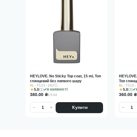
HEYLOVE. No Sticky Top coat, 15 ml, Топ
HEYLOVE. 
глянцевий без липкого шару
Топ глянц
HL-TS15-202
HL-TS15-
5.0
(1)
5.0
(3)
в наявності
380.00
₴
360.00
₴
$ 8.64
−
+
−
Купити