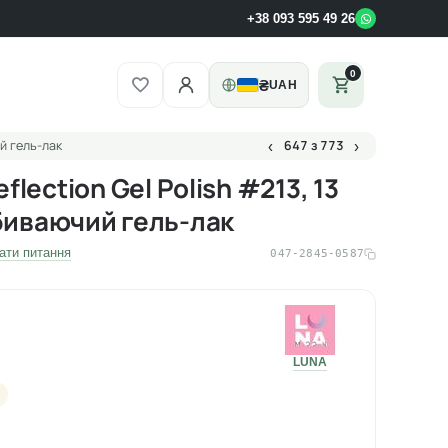
+38 093 595 49 26
0
₴
UAH
ий гель-лак
647 з 773
‹
›
lection Gel Polish #213, 13
дбиваючий гель-лак
ати питання
047-2845-0587
LUNA