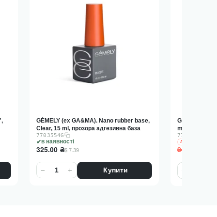
,
GÉMELY (ex GA&MA). Nano rubber base,
GA&MA. Simple
Clear, 15 ml, прозора адгезивна база
ml, гель без 
7703554G
7701835G
в наявності
в на
АКЦІЯ
325.00
₴
241
345.00
₴
$ 7.39
−
+
−
+
Купити