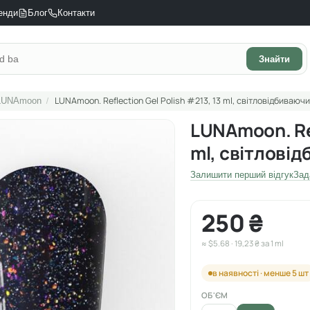
енди
Блог
Контакти
Знайти
/
LUNAmoon. Reflection Gel Polish #213, 13 ml, світловідбиваюч
LUNAmoon
LUNAmoon. Ref
ml, світлові
Залишити перший відгук
Зад
250 ₴
≈ $5.68 · 19,23 ₴ за 1 ml
в наявності · менше 5 шт
ОБ'ЄМ