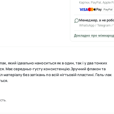
Картки, PayPal, Apple P
PayPal
Менеджер, а не роб
WhatsApp / Telegram / 
Докладно про міжнарод
к, який ідеально наноситься як в один, так і у два тонких
ся. Має середньо-густу консистенцію.
Зручний флакон та
 матеріалу без затікань по всій нігтьовій пластині.
Гель-лак
ться.
сть.
мання бажаного результату (залежно від ефекту, який ви хочете