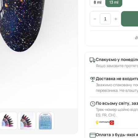
8 ml
13 ml
−
+
Спакуємо у понеділ
Якщо замовите протяго
Доставка не входить
Зважимо спаковану пос
перевізника. Не влашт
По всьому світу, за
Трек-номер щойно відпр
ES, FR, CH).
Оплата з будь-якої 