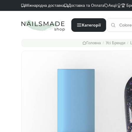
Міжнародна доставка
Доставка та Оплата
Акції
🏆 Бр
Категорії
/
/
Головна
Усі Бренди