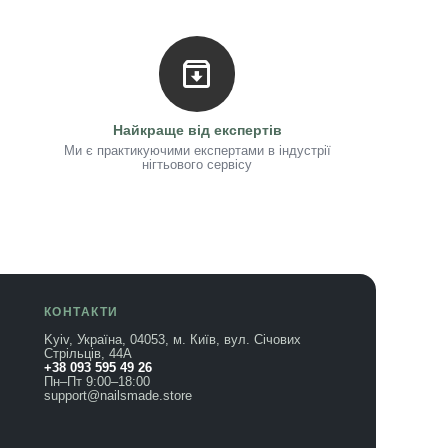
Найкраще від експертів
Ми є практикуючими експертами в індустрії
нігтьового сервісу
КОНТАКТИ
Kyiv, Україна, 04053, м. Київ, вул. Січових
Стрільців, 44А
+38 093 595 49 26
Пн–Пт 9:00–18:00
support@nailsmade.store