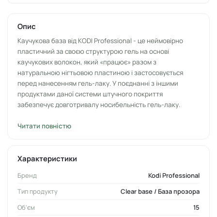
Опис
Каучукова база від KODI Professional - це неймовірно
пластичний за своєю структурою гель на основі
каучукових волокон, який «працює» разом з
натуральною нігтьовою пластиною і застосовується
перед нанесенням гель-лаку. У поєднанні з іншими
продуктами даної системи штучного покриття
забезпечує довготривалу носибельність гель-лаку.
Застосування каучукової бази забезпечує вирівнювання
Читати повністю
поверхні нігтя, попереджає утворення вад: сколів,
тріщин, відшарування та інших. За рахунок в'язкої
консистенції засіб зручно наноситься, не розтікається,
Характеристики
добре готує пластину для гель-лаку і при цьому
Бренд
Kodi Professional
економічно витрачається. Має дисперсійний шар.
Рекомендується застосовувати для тонких та ламких
Тип продукту
Clear base / База прозора
нігтів, нігтів з вираженими нерівностями. Наносити
Об'єм
15
тонким рівномірним шаром.