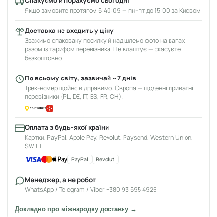
Спакуємо й порахуємо сьогодні
Якщо замовите протягом 5:40:09 — пн–пт до 15:00 за Києвом
Доставка не входить у ціну
Зважимо спаковану посилку й надішлемо фото на вагах
разом із тарифом перевізника. Не влаштує — скасуєте
безкоштовно.
По всьому світу, зазвичай ~7 днів
Трек-номер щойно відправимо. Європа — щоденні приватні
перевізники (PL, DE, IT, ES, FR, CH).
Оплата з будь-якої країни
Картки, PayPal, Apple Pay, Revolut, Paysend, Western Union,
SWIFT
PayPal
Revolut
Менеджер, а не робот
WhatsApp / Telegram / Viber +380 93 595 4926
Докладно про міжнародну доставку →