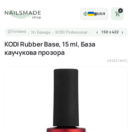
0
₴
UAH
Головна
150 з 422
‹
›
Усі Бренди
KODI Professional
/
/
/
KODI Rubber Base, 15 ml, База
каучукова прозора
20102784