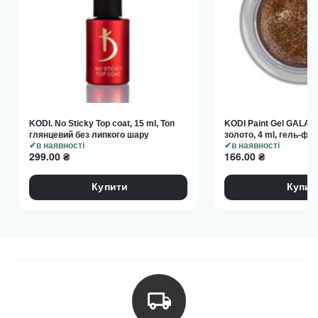
KODI. No Sticky Top coat, 15 ml, Топ
KODI Paint Gel GALAX
глянцевий без липкого шару
золото, 4 ml, гель-фа
в наявності
в наявності
299.00
₴
166.00
₴
Купити
Купит