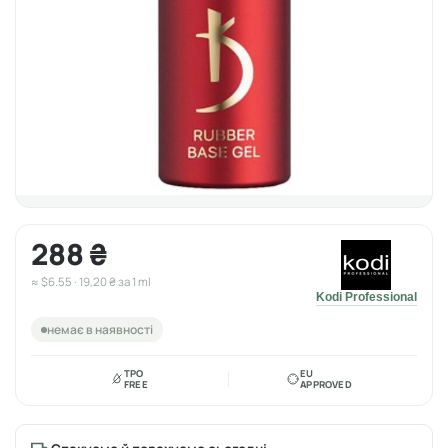
288 ₴
≈ $6.55 · 19,20 ₴ за 1 ml
Kodi Professional
немає в наявності
TPO
EU
FREE
APPROVED