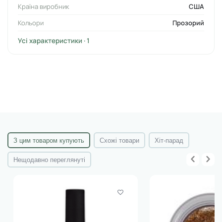
Країна виробник
США
Час полімеризації: УФ (36Вт) – 2 хвилини; LED – 30 секунд.
Кольори
Прозорий
Об'єм: 15 мл
Усі характеристики · 1
Виробник: KODI
З цим товаром купують
Схожі товари
Хіт-парад
Нещодавно переглянуті