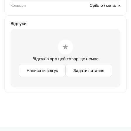
Кольори
Срібло / металік
Розмір: 16x13 см
Виробник: Kodi
Відгуки
★
Відгуків про цей товар ще немає
Написати відгук
Задати питання