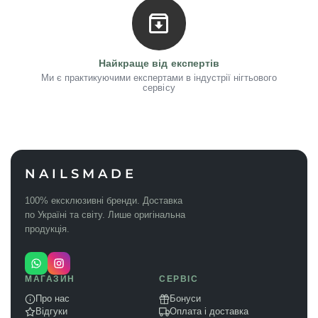
Найкраще від експертів
Ми є практикуючими експертами в індустрії нігтьового
сервісу
NAILSMADE
100% ексклюзивні бренди. Доставка
по Україні та світу. Лише оригінальна
продукція.
МАГАЗИН
СЕРВІС
Про нас
Бонуси
Відгуки
Оплата і доставка