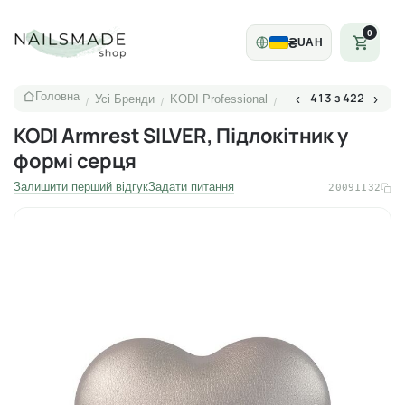
0
₴
UAH
Головна
413 з 422
‹
›
Усі Бренди
KODI Professional
/
/
/
KODI Armrest SILVER, Підлокітник у
формі серця
Залишити перший відгук
Задати питання
20091132