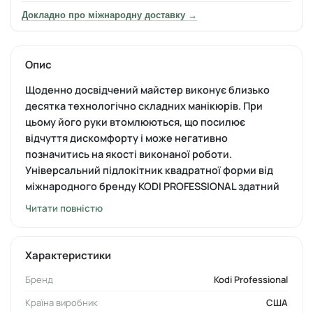
Докладно про міжнародну доставку →
Опис
Щоденно досвідчений майстер виконує близько
десятка технологічно складних манікюрів. При
цьому його руки втомлюються, що посилює
відчуття дискомфорту і може негативно
позначитись на якості виконаної роботи.
Універсальний підлокітник квадратної форми від
міжнародного бренду KODI PROFESSIONAL здатний
вирішити цю проблему.
Читати повністю
Він відмінно підійде для опори ліктьової зони при виконанні
нейл-процедур та спа-догляду. Зовнішня обшивка
Характеристики
аксесуару виконана з міцної, вологостійкої еко-шкіри
найвищої якості, всередині — м'який та еластичний
Бренд
Kodi Professional
наповнювач, який чудово тримає форму. Функціональність
придбання також полягає у його невеликих розмірах.
Країна виробник
США