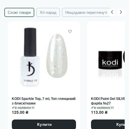
Схожі товари
Хіт-парад
Нещодавно переглянуті
KODI Sparkle Top, 7 ml, Топ глянцевий
KODI Paint Gel SILVER,
з блискітками
фарба №27
в наявності
в наявності
125.00
₴
113.00
₴
Купити
Купит