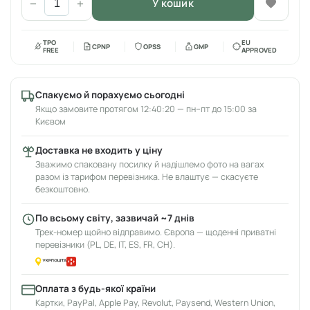
У кошик
−
+
TPO
EU
CPNP
OPSS
GMP
FREE
APPROVED
Спакуємо й порахуємо сьогодні
Якщо замовите протягом 12:40:20 — пн–пт до 15:00 за
Києвом
Доставка не входить у ціну
Зважимо спаковану посилку й надішлемо фото на вагах
разом із тарифом перевізника. Не влаштує — скасуєте
безкоштовно.
По всьому світу, зазвичай ~7 днів
Трек-номер щойно відправимо. Європа — щоденні приватні
перевізники (PL, DE, IT, ES, FR, CH).
Оплата з будь-якої країни
Картки, PayPal, Apple Pay, Revolut, Paysend, Western Union,