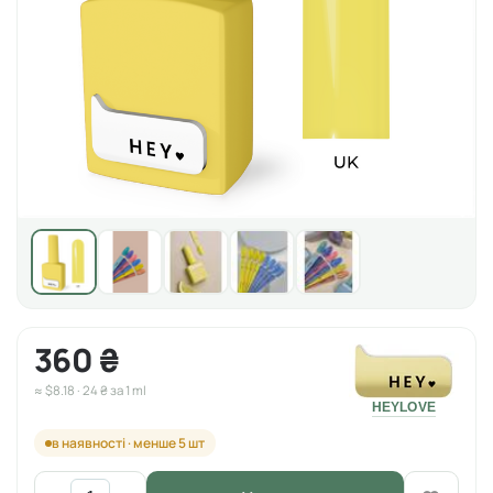
360 ₴
≈ $8.18 · 24 ₴ за 1 ml
HEYLOVE
в наявності · менше 5 шт