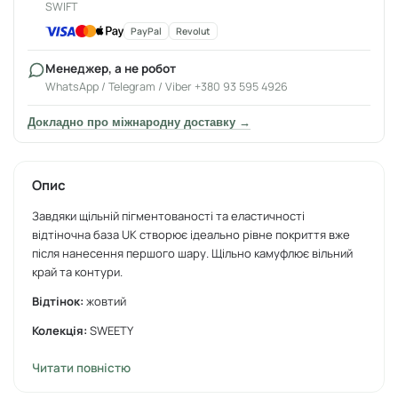
SWIFT
PayPal
Revolut
Менеджер, а не робот
WhatsApp / Telegram / Viber +380 93 595 4926
Докладно про міжнародну доставку →
Опис
Завдяки щільній пігментованості та еластичності
відтіночна база UK створює ідеально рівне покриття вже
після нанесення першого шару. Щільно камуфлює вільний
край та контури.
Відтінок:
жовтий
Колекція:
SWEETY
Консистенція:
середня
Читати повністю
Жорсткість/еластичність:
еластична