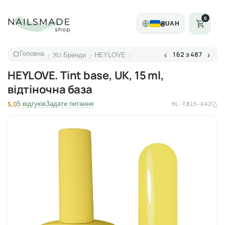
0
₴
UAH
Головна
162 з 487
‹
›
Усі Бренди
HEYLOVE
/
/
/
HEYLOVE. Tint base, UK, 15 ml,
відтіночна база
5,0
5 відгуків
Задати питання
HL-TB15-042