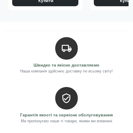
Тому робимо ОБЕРЕЖНІ, ніжні рухи пензликом!
Купити
Купит
Особливо, коли флакон новий та повний.
Коли ми працювали над розробкою продукту tint base, у нас
стояв вибір густини. Ми свідомо обрали консистенцію
середньої густини, тому що у цьому є переваги:
- матеріал нікуди не біжить, не затікає;
- контури чіткі без зайвих зусиль;
- майстер спокійно викладає архітектуру та має час
перевірити її по відблиску;
- немає потреби наносити другий шар аби допрацювати
Швидко та якісно доставляємо
архітектуру чи закамуфлювати вільний край.
Наша компанія здійснює доставку по всьому світу!
На нашому виробництві є обладнання, яке запобігає
утворенню бульбашок у матеріалі на усіх етапах – від
замішування пігменту до розливу у флакони.
Також ми попереджаємо наших партнерів, що ми проти
того, щоб консультант у магазині відкривав для клієнта
Гарантія якості та сервісне обслуговування
флакон і показував матеріал. Тому що консультант, який не
Ми пропонуємо лише ті товари, якими ми впевнені
є майстром, не розуміє, що пензликом можна наробити
бульбашок, навіть не усвідомлюючи цього.