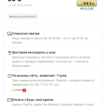
≈ $1.36 · 20 ₴ за 1 ml
HEYLOVE
немає в наявності
Спакуємо завтра
Якщо замовите протягом 15:08:38 — пн–пт до 15:00 за
Києвом
Доставка не входить у ціну
Зважимо спаковану посилку й надішлемо фото на вагах
разом із тарифом перевізника. Не влаштує — скасуєте
безкоштовно.
По всьому світу, зазвичай ~7 днів
Трек-номер щойно відправимо. Європа — щоденні приватні
перевізники (PL, DE, IT, ES, FR, CH).
Оплата з будь-якої країни
Картки, PayPal, Apple Pay, Revolut, Paysend, Western Union,