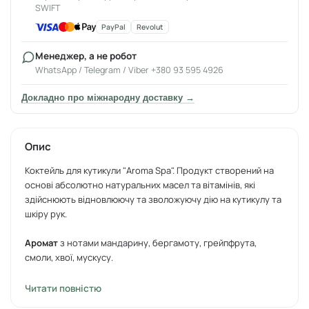
SWIFT
PayPal
Revolut
Менеджер, а не робот
WhatsApp / Telegram / Viber +380 93 595 4926
Докладно про міжнародну доставку →
Опис
Коктейль для кутикули "Aroma Spa".
Продукт створений на
основі абсолютно натуральних масел та вітамінів, які
здійснюють відновлюючу та зволожуючу дію на кутикулу та
шкіру рук.
Аромат
з нотами мандарину, бергамоту, грейпфрута,
смоли, хвої, мускусу.
Колір:
прозоро-зелений.
Читати повністю
Спосіб застосування:
нанесіть невелику кількість