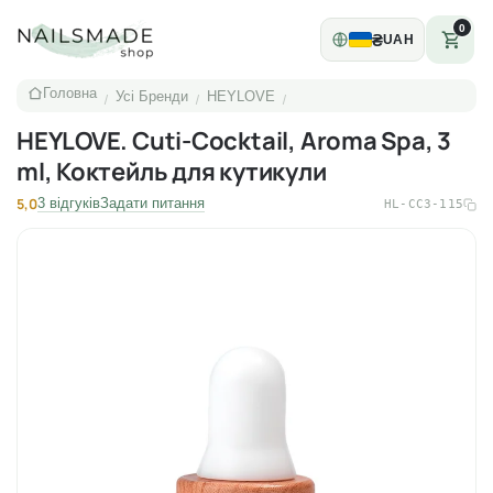
0
₴
UAH
Головна
Усі Бренди
HEYLOVE
/
/
/
HEYLOVE. Cuti-Cocktail, Aroma Spa, 3
ml, Коктейль для кутикули
5,0
3 відгуків
Задати питання
HL-CC3-115