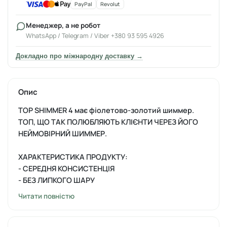
PayPal
Revolut
Менеджер, а не робот
WhatsApp / Telegram / Viber +380 93 595 4926
Докладно про міжнародну доставку →
Опис
TOP SHIMMER 4 має фіолетово-золотий шиммер.
ТОП, ЩО ТАК ПОЛЮБЛЯЮТЬ КЛІЄНТИ ЧЕРЕЗ ЙОГО
НЕЙМОВІРНИЙ ШИММЕР.
ХАРАКТЕРИСТИКА ПРОДУКТУ:
- СЕРЕДНЯ КОНСИСТЕНЦІЯ
- БЕЗ ЛИПКОГО ШАРУ
- СТІЙКИЙ ДО ПОДРЯПИН І СКОЛІВ
Читати повністю
- МАЄ ДРІБНИЙ ШИМЕР В СКЛАДІ
СПОСІБ ВИКОРИСТАННЯ: