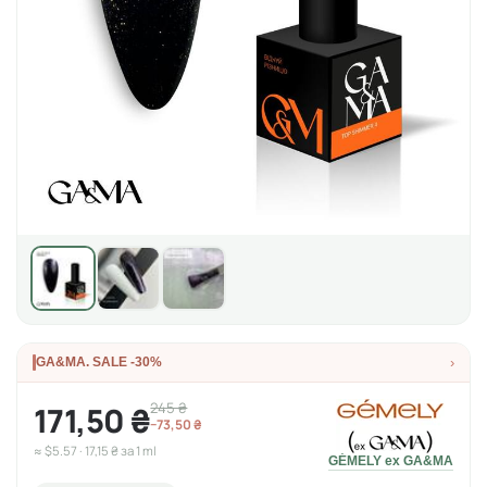
›
GA&MA. SALE -30%
245 ₴
171,50 ₴
−73,50 ₴
≈ $5.57 · 17,15 ₴ за 1 ml
GÉMELY ex GA&MA