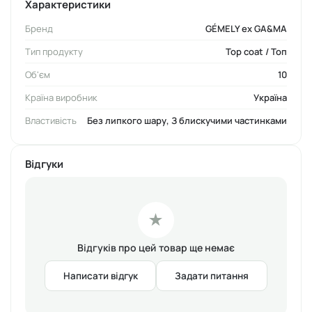
Характеристики
1) ТОНКИМ ШАРОМ НАНЕСІТЬ НА НІГОТЬ
Бренд
GÉMELY ex GA&MA
2) ДОДАЙТЕ НЕВЕЛИКУ КРАПЛЮ ТА ПІДРІВНЯЙТЕ
3) ПРОСУШІТЬ
Тип продукту
Top coat / Топ
Об'єм
10
ЧАС ПРОСУШУВАННЯ У ЛАМПІ LED 48W 60 СЕКУНД
Країна виробник
Україна
Об'єм
: 10 мл
Властивість
Без липкого шару, З блискучими частинками
Виробник
: Україна
Відгуки
★
Відгуків про цей товар ще немає
Написати відгук
Задати питання