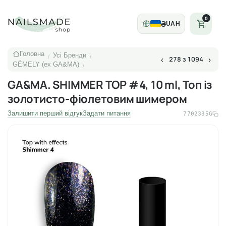
0
₴
UAH
Головна
Усі Бренди
/
/
278 з 1094
‹
›
GÉMELY (ex GA&MA)
/
GA&MA. SHIMMER TOP #4, 10 ml, Топ із
золотисто-фіолетовим шимером
Залишити перший відгук
Задати питання
7702335G