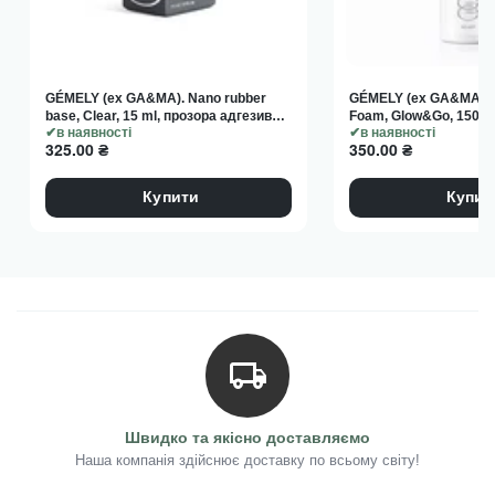
GÉMELY (ex GA&MA). Nano rubber
GÉMELY (ex GA&MA). 
base, Clear, 15 ml, прозора адгезивна
Foam, Glow&Go, 150 ml
база
в наявності
очищуюча
в наявності
325.00
₴
350.00
₴
Купити
Купит
Швидко та якісно доставляємо
Наша компанія здійснює доставку по всьому світу!