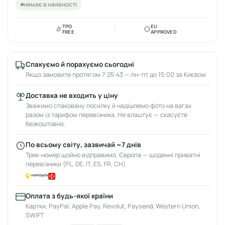
немає в наявності
TPO
EU
FREE
APPROVED
Спакуємо й порахуємо сьогодні
Якщо замовите протягом 7:25:43 — пн–пт до 15:00 за Києвом
Доставка не входить у ціну
Зважимо спаковану посилку й надішлемо фото на вагах
разом із тарифом перевізника. Не влаштує — скасуєте
безкоштовно.
По всьому світу, зазвичай ~7 днів
Трек-номер щойно відправимо. Європа — щоденні приватні
перевізники (PL, DE, IT, ES, FR, CH).
Оплата з будь-якої країни
Картки, PayPal, Apple Pay, Revolut, Paysend, Western Union,
SWIFT