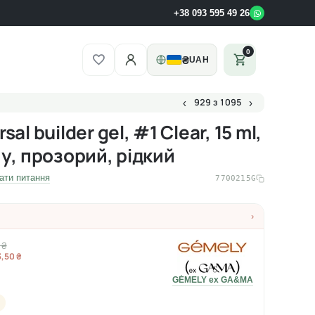
+38 093 595 49 26
0
₴
UAH
929 з 1095
‹
›
al builder gel, #1 Clear, 15 ml,
у, прозорий, рідкий
ати питання
7700215G
›
 ₴
3,50 ₴
GÉMELY ex GA&MA