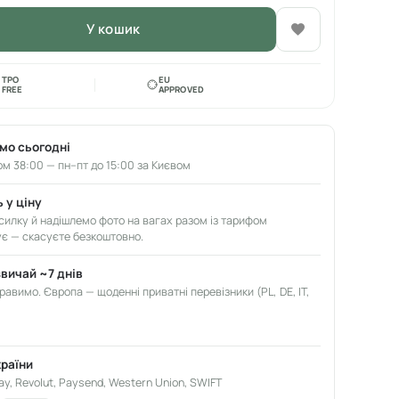
У кошик
TPO
EU
FREE
APPROVED
мо сьогодні
м 37:59 — пн–пт до 15:00 за Києвом
 у ціну
илку й надішлемо фото на вагах разом із тарифом
ує — скасуєте безкоштовно.
звичай ~7 днів
авимо. Європа — щоденні приватні перевізники (PL, DE, IT,
країни
ay, Revolut, Paysend, Western Union, SWIFT