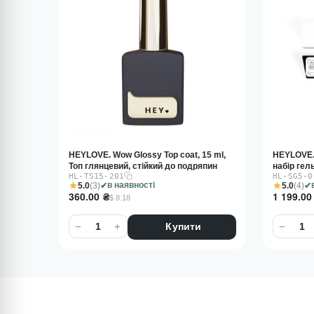
15 ml,
HEYLOVE. Solid paint set, White, 5*5 g,
HEYLOVE. 
япин
набір гель-фарб
двосторон
HL-SG5-001
HL-NM01-
5.0
(4)
5.0
(5)
в наявності
1 199.00
₴
220.00
₴
$ 27.25
−
+
−
Купити