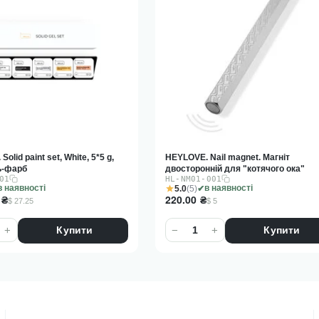
Nail magnet. Магніт
HEYLOVE. Rubber base, "CLEAR", 15
ній для "котячого ока"
прозора каучукова база
001
HL-RB15-401
5.0
(6)
в наявності
в наявності
320.00
₴
$ 5
$ 7.27
+
−
+
Купити
Купити