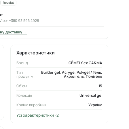
Revolut
от
Viber +380 93 595 4926
ну доставку →
Характеристики
Бренд
GÉMELY ex GA&MA
Тип
Builder gel, Acryge, Polygel / Гель,
продукту
Акрилгель, Полігель
Об'єм
15
Колекція
Universal gel
Країна виробник
Україна
Усі характеристики · 2