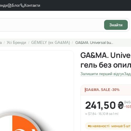
енди
Блог
Контакти
Знайти
/
/
/
GA&MA. Universal builder gel, #1 Clear, 15 ml, гель без опилу, прозорий, рідкий
а
Усі Бренди
GÉMELY (ex GA&MA)
GA&MA. Univers
гель без опил
Залишити перший відгук
Зад
GA&MA. SALE -30%
241,50 ₴
345
−10
≈ $7.84 · 16,10 ₴ за 1 ml
в наявності · менше 5 шт