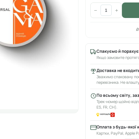
−
+
Спакуємо й порахує
Якщо замовите протяго
Доставка не входить
Зважимо спаковану пос
перевізника. Не влашт
По всьому світу, за
Трек-номер щойно відпр
ES, FR, CH).
Оплата з будь-якої 
Картки, PayPal, Apple P