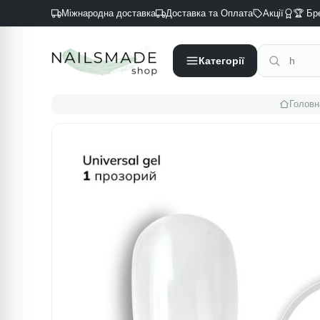
Міжнародна доставка
Доставка та Оплата
Акції
🏆 Бр
Категорії
Головн