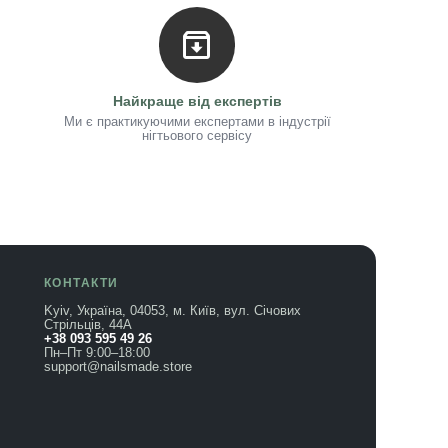
Найкраще від експертів
Ми є практикуючими експертами в індустрії
нігтьового сервісу
КОНТАКТИ
Kyiv, Україна, 04053, м. Київ, вул. Січових
Стрільців, 44А
+38 093 595 49 26
Пн–Пт 9:00–18:00
support@nailsmade.store