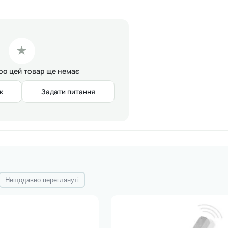
★
про цей товар ще немає
СЕК
к
Задати питання
НОМУ КРАЇ.
 ДЛЯ КОЖНОЇ ТЕХНІКИ РОБОТИ.
АБО КАМУФЛЮЮЧОЇ БАЗИ ЗНІМАТИ ЛИПКИЙ ШАР, ЩОБ
Нещодавно переглянуті