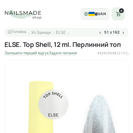
0
₴
UAH
Головна
51 з 162
‹
›
Усі Бренди
ELSE
/
/
/
ELSE. Top Shell, 12 ml. Перлинний топ
Залишити перший відгук
Задати питання
4820296982271