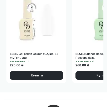
ELSE. Gel polish Colour, #02, Ice, 12
ELSE. Balance base, cle
ml. Гель-лак
Прозора база
в наявності
в наявності
220.00
₴
260.00
₴
Купити
Купит