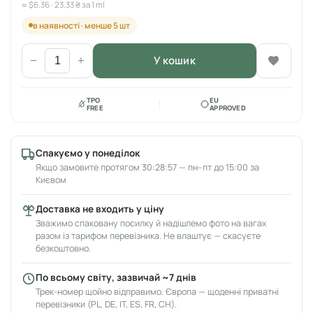
≈ $6.36 · 23,33 ₴ за 1 ml
в наявності · менше 5 шт
У кошик
−
+
TPO
EU
FREE
APPROVED
Спакуємо у понеділок
Якщо замовите протягом 30:28:57 — пн–пт до 15:00 за
Києвом
Доставка не входить у ціну
Зважимо спаковану посилку й надішлемо фото на вагах
разом із тарифом перевізника. Не влаштує — скасуєте
безкоштовно.
По всьому світу, зазвичай ~7 днів
Трек-номер щойно відправимо. Європа — щоденні приватні
перевізники (PL, DE, IT, ES, FR, CH).