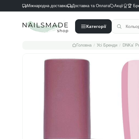
Міжнародна доставка
Доставка та Оплата
Акції
🏆 Бр
Категорії
/
/
Головна
Усі Бренди
DNKa’ Pr