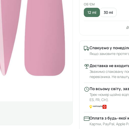
ОБ'ЄМ
12 ml
30 ml
Спакуємо у понеділ
Якщо замовите протяго
Доставка не входить
Зважимо спаковану пос
перевізника. Не влашт
По всьому світу, за
Трек-номер щойно відпр
ES, FR, CH).
Оплата з будь-якої 
Картки, PayPal, Apple P