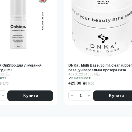
 OniStop для лікування
DNKa’. Multi Base, 30 ml, clear rubbe
у, 8 ml
base, універсальна прозора база
331
4823122143556
ості
в наявності
425.00
₴
$ 3.75
$ 9.66
+
−
+
Купити
Купити