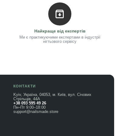
Найкраще від експертів
Ми є практикуючими експертами в індустрії
нігтьового сервісу
КОНТАКТИ
Kyiv, Україна, 04053, м. Київ, вул. Січових
Стрільців, 44А
+38 093 595 49 26
Пн–Пт 9:00–18:00
support@nailsmade.store