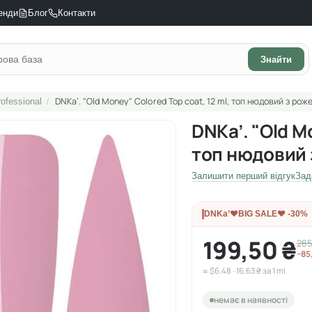
енди
Блог
Контакти
Знайти
/
DNKa’. "Old Money" Colored Top coat, 12 ml, топ нюдовий з рож
ofessional
DNKa’. "Old M
топ нюдовий 
Залишити перший відгук
Зад
DNKa’❤️BIG SALE❤️ -30%
199,50 ₴
285
−85
≈ $6.48 · 16,63 ₴ за 1 ml
немає в наявності