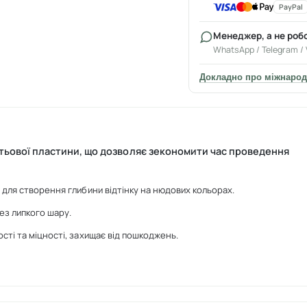
PayPal
Менеджер, а не роб
WhatsApp / Telegram / 
Докладно про міжнарод
гтьової пластини, що дозволяє зекономити час проведення
 для створення глибини відтінку на нюдових кольорах.
ез липкого шару.
сті та міцності, захищає від пошкоджень.
кий нюдовий ефект, на насичених кольорах — вирівнює тон.
більш щільним, вирівнюючим.