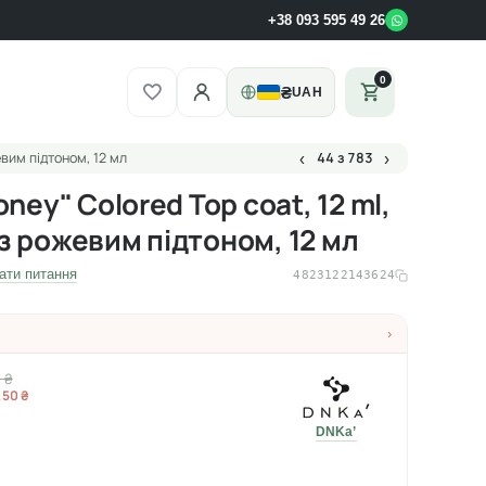
+38 093 595 49 26
0
₴
UAH
евим підтоном, 12 мл
44 з 783
‹
›
oney" Colored Top coat, 12 ml,
з рожевим підтоном, 12 мл
ати питання
4823122143624
›
 ₴
,50 ₴
DNKa’