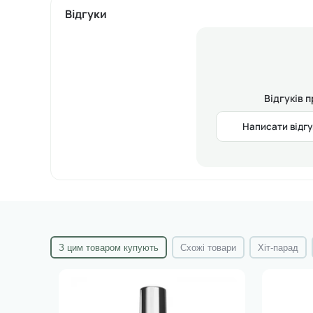
Технологія нанесення:
Відгуки
1. Після нанесення гель-лакової системи покриваємо в
вирівнюючим шаром, залежно від бажаного ефекту), за
2. Полімеризуємо в LED-/гібридній лампі 2 хвилини (або 
охолонути після полімеризації.
Об'єм:
12 мл
Відгуків 
Склад: ACRYLATES COPOLYMER, DIPROPYLENE GLYCOL DIAC
Написати відгу
З цим товаром купують
Схожі товари
Хіт-парад