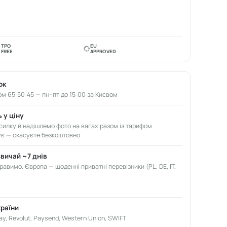
TPO
EU
FREE
APPROVED
ок
м 65:50:44 — пн–пт до 15:00 за Києвом
 у ціну
илку й надішлемо фото на вагах разом із тарифом
ує — скасуєте безкоштовно.
звичай ~7 днів
авимо. Європа — щоденні приватні перевізники (PL, DE, IT,
країни
ay, Revolut, Paysend, Western Union, SWIFT