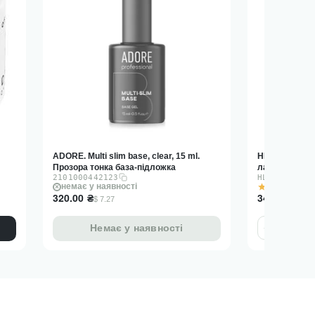
r
ADORE. Multi slim base, clear, 15 ml.
HEYLOVE. Gel P
Прозора тонка база-підложка
лак, насичен
2101000442123
HL-GP15-002
5.0
(2)
немає у наявності
в на
320.00
₴
340.00
₴
$ 7.27
$ 7.
−
+
Немає у наявності