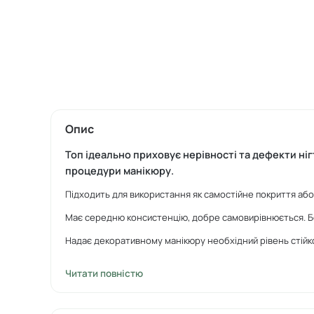
Опис
Топ ідеально приховує нерівності та дефекти ні
процедури манікюру.
Підходить для використання як самостійне покриття або
Має середню консистенцію, добре самовирівнюється. Б
Надає декоративному манікюру необхідний рівень стійко
При нанесенні на прозоре покриття топ забезпечує лег
Читати повністю
Можна наносити різними способами: тонким шаром або 