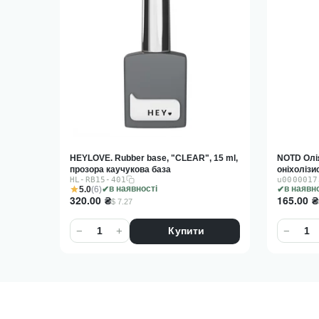
HEYLOVE. Rubber base, "CLEAR", 15 ml,
NOTD Олія
прозора каучукова база
оніхолізис
HL-RB15-401
u0000017
5.0
(6)
в наявності
в наявн
320.00
₴
165.00
₴
$ 7.27
−
+
−
Купити