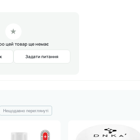
сю поверхню нігтьової пластини молочним топом (тонким або
печатуючи торець.
в UV-лампі
—
3 хвилини) для ідеального глянцевого ефекту. Даємо
★
про цей товар ще немає
RYLATE, BUMETRIZOLE, SILICA.
к
Задати питання
Нещодавно переглянуті