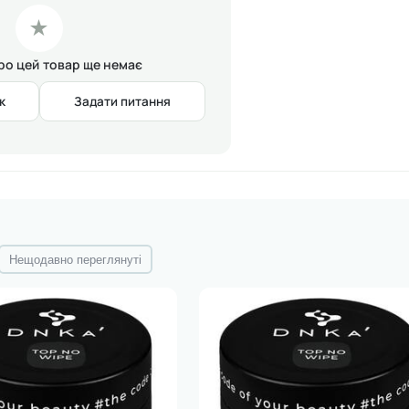
★
про цей товар ще немає
к
Задати питання
Нещодавно переглянуті