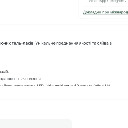
WhatsApp / Telegram / 
Докладно про міжнарод
аючих гель-лаків.
Унікальне поєднання якості та сяйва в
асіб.
одаткового зчеплення.
er Base
, просушити у LED-/гібридній лампі 60 секунд (або в UV-
бридній лампі
60 секунд (або в UV-лампі
—
2 хвилини).
 No Wipe
, просушити в LED-/гібридній лампі
2 хвилини (або в UV-
тового ефекту.