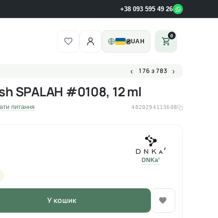
+38 093 595 49 26
0
₴
UAH
176 з 783
‹
›
ish SPALAH #0108, 12 ml
ати питання
4820294113608
DNKa’
У кошик