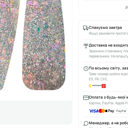
Спакуємо завтра
Якщо замовите протяго
Доставка не входить
Зважимо спаковану пос
перевізника. Не влашт
По всьому світу, за
Трек-номер щойно відпр
ES, FR, CH).
Оплата з будь-якої 
Картки, PayPal, Apple P
PayPal
Менеджер, а не роб