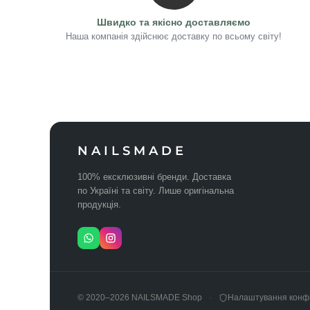
Швидко та якісно доставляємо
Наша компанія здійснює доставку по всьому світу!
NAILSMADE
100% ексклюзивні бренди. Доставка
по Україні та світу. Лише оригінальна
продукція.
© 2020–2026 NAILSMADE Shop
Налаштування конфі