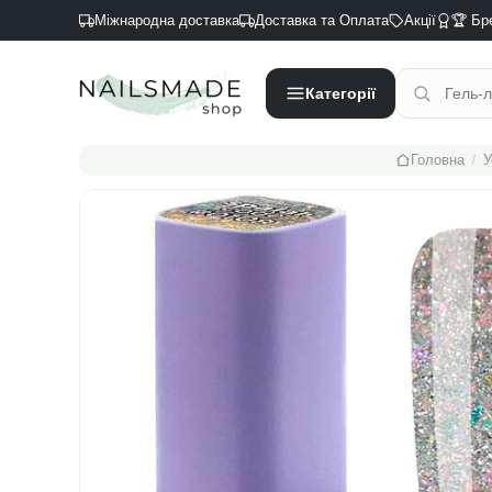
Міжнародна доставка
Доставка та Оплата
Акції
🏆 Бр
Категорії
/
Головна
У