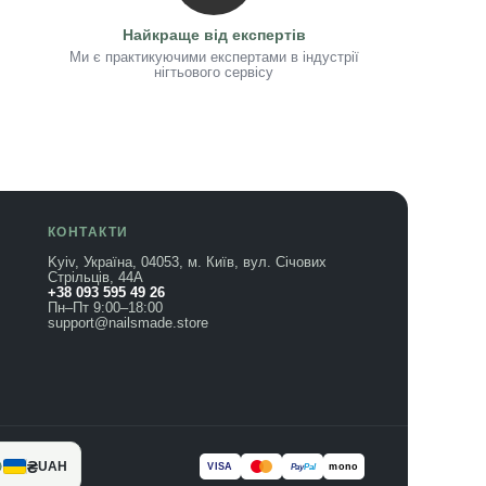
Найкраще від експертів
Ми є практикуючими експертами в індустрії
нігтьового сервісу
КОНТАКТИ
Kyiv, Україна, 04053, м. Київ, вул. Січових
Стрільців, 44А
+38 093 595 49 26
Пн–Пт 9:00–18:00
support@nailsmade.store
₴
UAH
VISA
mono
Pay
Pal