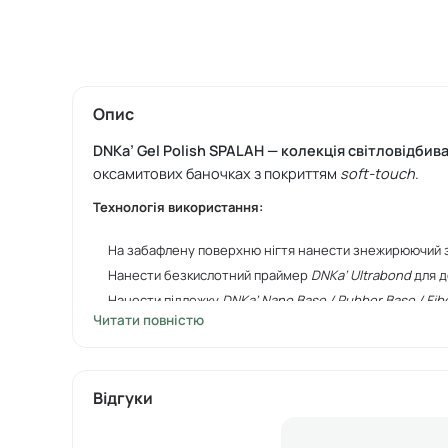
Опис
DNKa’ Gel Polish SPALAH — колекція світловідбив
оксамитових баночках з покриттям
soft-touch
.
Технологія використання:
На забафлену поверхню нігтя нанести знежирюючий з
Нанести безкислотний праймер
DNKa’ Ultrabond
для д
Нанести підложку
DNKa’ Nano Base / Rubber Base / Fib
Читати повністю
лампі
—
2 хвилини).
Нанести
DNKa’ Gel Polish SPALAH
, просушити у LED-/гі
Покрити топом
DNKa’ Top No Wipe або DNKa’ Top Matt
лампі
—
3 хвилини) для ідеального глянцевого або ма
Відгуки
Об'єм:
12 мл