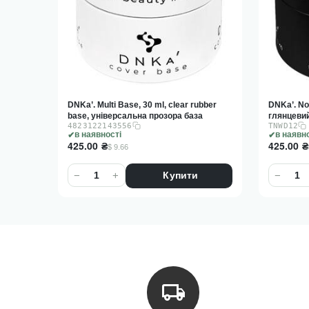
ubber
DNKa’. No Wipe Top coat, 30 ml,
DNKa’. Mul
а
глянцевий топ без липкого шару
глянцеви
TNWD12
48231221
без липко
в наявності
в наявн
425.00
₴
425.00
₴
$ 9.66
−
+
−
Купити