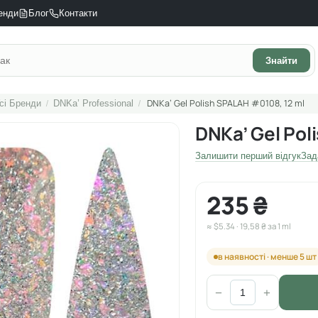
енди
Блог
Контакти
Знайти
/
/
DNKa’ Gel Polish SPALAH #0108, 12 ml
сі Бренди
DNKa’ Professional
DNKa’ Gel Pol
Залишити перший відгук
Зад
235 ₴
≈ $5.34 · 19,58 ₴ за 1 ml
в наявності · менше 5 шт
−
+