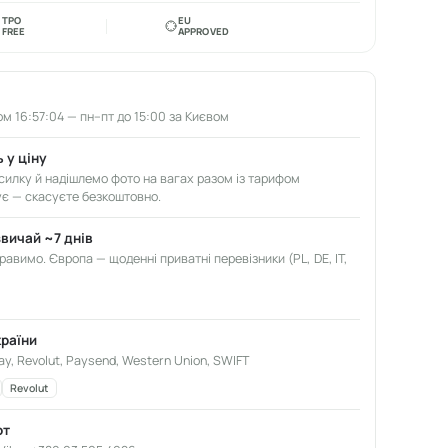
TPO
EU
FREE
APPROVED
м 16:57:03 — пн–пт до 15:00 за Києвом
 у ціну
илку й надішлемо фото на вагах разом із тарифом
ує — скасуєте безкоштовно.
звичай ~7 днів
авимо. Європа — щоденні приватні перевізники (PL, DE, IT,
країни
ay, Revolut, Paysend, Western Union, SWIFT
Revolut
от