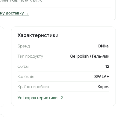
Viber +380 93 595 4926
ну доставку →
Характеристики
Бренд
DNKa’
Тип продукту
Gel polish / Гель-лак
Об'єм
12
Колекція
SPALAH
Країна виробник
Корея
Усі характеристики · 2