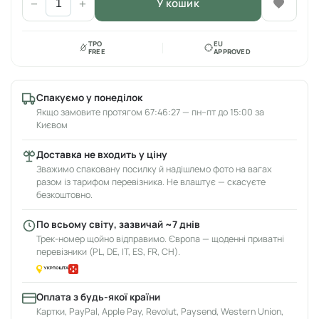
У кошик
−
+
TPO
EU
FREE
APPROVED
Спакуємо у понеділок
Якщо замовите протягом 67:46:27 — пн–пт до 15:00 за
Києвом
Доставка не входить у ціну
Зважимо спаковану посилку й надішлемо фото на вагах
разом із тарифом перевізника. Не влаштує — скасуєте
безкоштовно.
По всьому світу, зазвичай ~7 днів
Трек-номер щойно відправимо. Європа — щоденні приватні
перевізники (PL, DE, IT, ES, FR, CH).
Оплата з будь-якої країни
Картки, PayPal, Apple Pay, Revolut, Paysend, Western Union,