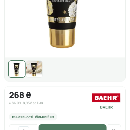
268 ₴
≈ $6.09 · 8,93 ₴ за 1 мл
BAEHR
в наявності · більше 5 шт