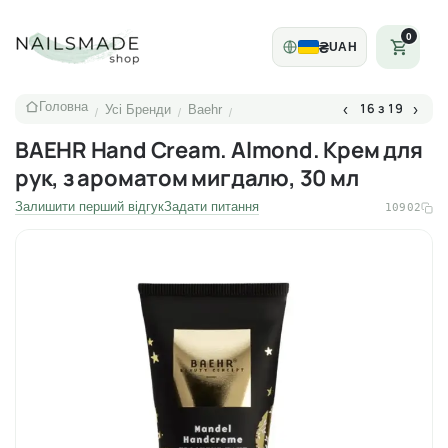
0
₴
UAH
Головна
16 з 19
‹
›
Усі Бренди
Baehr
/
/
/
BAEHR Hand Cream. Almond. Крем для
рук, з ароматом мигдалю, 30 мл
Залишити перший відгук
Задати питання
10902