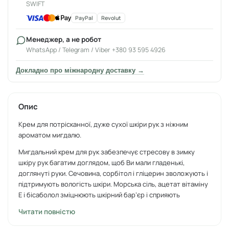
SWIFT
PayPal
Revolut
Менеджер, а не робот
WhatsApp / Telegram / Viber +380 93 595 4926
Докладно про міжнародну доставку →
Опис
Крем для потрісканної, дуже сухої шкіри рук з ніжним
ароматом мигдалю.
Мигдальний крем для рук забезпечує стресову в зимку
шкіру рук багатим доглядом, щоб Ви мали гладенькі,
доглянуті руки. Сечовина, сорбітол і гліцерин зволожують і
підтримують вологість шкіри. Морська сіль, ацетат вітаміну
Е і бісаболол
зміцнюють шкірний бар’єр і сприяють
регенерації.
Читати повністю
Зимовий, свіжий аромат мигдалю одразу створює настрій