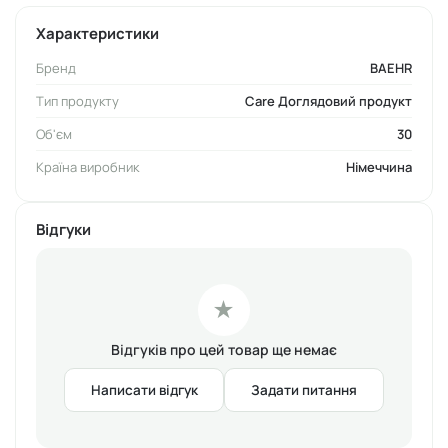
перед святковим Різдвом.
Характеристики
Об'єм:
30 мл
Бренд
BAEHR
Тип продукту
Care Доглядовий продукт
Об'єм
30
Країна виробник
Німеччина
Відгуки
★
Відгуків про цей товар ще немає
Написати відгук
Задати питання