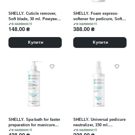
SHELLY. Cuticle remover,
SHELLY. Foam express-
Soft blade, 30 ml. Ремувер
softener for pedicure, Soft
для кутикули "М'яке лезо"
в наявності
blade, 150 ml. Пінний
в наявності
148.00
₴
388.00
₴
експрес-розм'якшувач для
педикюру
Купити
Купити
SHELLY. Spa-bath for faster
SHELLY. Universal pedicure
preparation for manicure
neutralizer, 150 ml.
and pedicure, Soft blade,
в наявності
Універсальний
в наявності