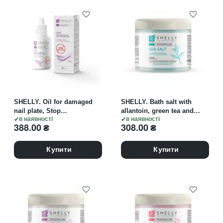
SHELLY. Oil for damaged
SHELLY. Bath salt with
nail plate, Stop
allantoin, green tea and
Onycholichis, 30 ml. Олія
в наявності
rosemary extract, 550 g.
в наявності
388.00
₴
308.00
₴
при пошкодженні
Сіль для ванн з
нігтьової пластини Стоп
алантоїном, екстрактом
Оніхолізис
зеленого чаю та
Купити
Купити
розмарину