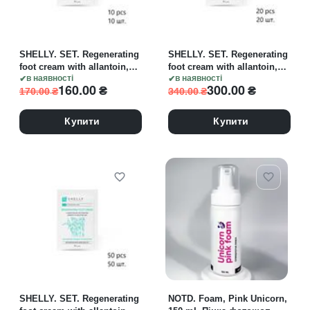
SHELLY. SET. Regenerating
SHELLY. SET. Regenerating
foot cream with allantoin,
foot cream with allantoin,
bamboo extract and shea
в наявності
bamboo extract and shea
в наявності
160.00
₴
300.00
₴
170.00
₴
340.00
₴
butter, 10 pcs*4 ml.
butter, 20 pcs*4 ml.
Регенеруючий крем для
Регенеруючий крем для
ніг з алантоїном,
ніг з алантоїном,
Купити
Купити
екстрактом бамбука ...
екстрактом бамбука ...
SHELLY. SET. Regenerating
NOTD. Foam, Pink Unicorn,