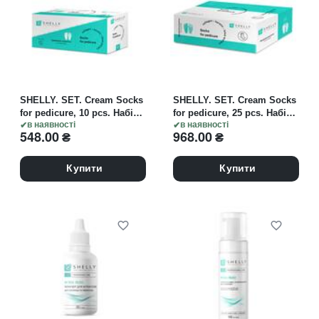
SHELLY. SET. Cream Socks
SHELLY. SET. Cream Socks
for pedicure, 10 pcs. Набір
for pedicure, 25 pcs. Набір
кремових шкарпеток, 10
в наявності
кремових шкарпеток, 25
в наявності
548.00
₴
968.00
₴
шт.
шт.
Купити
Купити