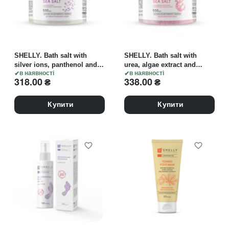
SHELLY. Bath salt with
SHELLY. Bath salt with
silver ions, panthenol and
urea, algae extract and
peppermint oil, 550 g. Сіль
в наявності
argan oil, 550 g. Сіль для
в наявності
318.00
₴
338.00
₴
для ванн з іонами срібла,
ванн з сечовиною,
пантенолом та олією м'яти
екстрактом водоростей та
олією аргани
Купити
Купити