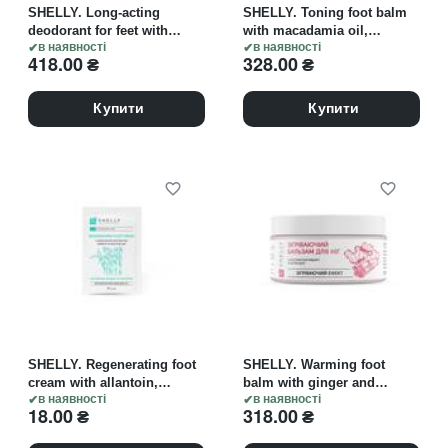
SHELLY. Long-acting
SHELLY. Toning foot balm
deodorant for feet with
with macadamia oil,
farnesol, 100 ml.
в наявності
Chinese chestnut extracts
в наявності
418.00
₴
328.00
₴
Дезодоруючий засіб для
and witch hazel, 100 ml.
ніг пролонгованої дії з
Тонізуючий бальзам для
фарнезолом
ніг з олією макадамії,
Купити
Купити
екстрактами кін...
SHELLY. Regenerating foot
SHELLY. Warming foot
cream with allantoin,
balm with ginger and
bamboo extract and shea
в наявності
cinnamon extract, 200 ml.
в наявності
18.00
₴
318.00
₴
butter, 4 ml. Регенеруючий
Зігріваючий бальзам для
крем для ніг з алантоїном,
ніг з екстрактом імбиру та