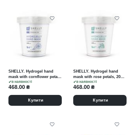
SHELLY. Hydrogel hand
SHELLY. Hydrogel hand
mask with cornflower petals
mask with rose petals, 200
200 g. Гідрогелева маска
в наявності
g. Гідрогелева маска для
в наявності
468.00
₴
468.00
₴
для рук з пелюстками
рук з пелюстками троянди
волошки
Купити
Купити