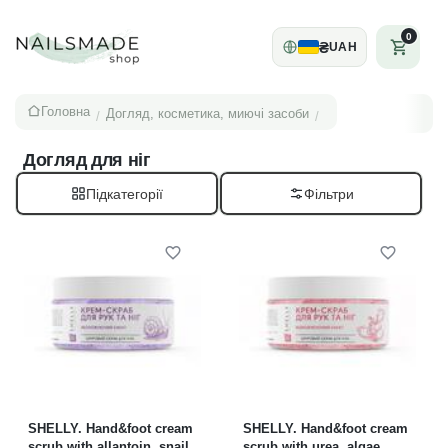
0
₴
UAH
Головна
Догляд, косметика, миючі засоби
/
/
Догляд для ніг
Підкатегорії
SHELLY. Hand&foot cream
SHELLY. Hand&foot cream
scrub with allantoin, snail
scrub with urea, algae