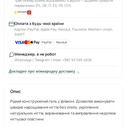
Трек-номер щойно відправимо. Європа — щоденні приватні
перевізники (PL, DE, IT, ES, FR, CH).
Оплата з будь-якої країни
Картки, PayPal, Apple Pay, Revolut, Paysend, Western Union,
SWIFT
PayPal
Revolut
Менеджер, а не робот
WhatsApp / Telegram / Viber +380 93 595 4926
Докладно про міжнародну доставку →
Опис
Рідкий конструюючий гель у флаконі. Дозволяє виконувати
швидке нарощування нігтів без опилу, укріплення
натуральних нігтів, вирівнювання та виправлення недоліків
нігтьової пластини.