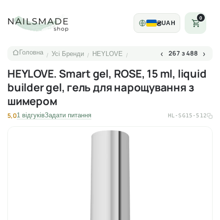
0
₴
UAH
Головна
267 з 488
‹
›
Усі Бренди
HEYLOVE
/
/
/
HEYLOVE. Smart gel, ROSE, 15 ml, liquid
builder gel, гель для нарощування з
шимером
5,0
1 відгуків
Задати питання
HL-SG15-512