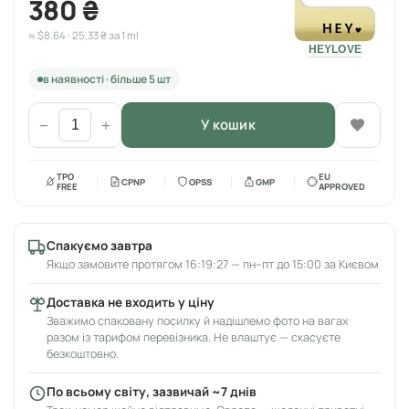
380 ₴
≈ $8.64 · 25,33 ₴ за 1 ml
HEYLOVE
в наявності · більше 5 шт
У кошик
−
+
TPO
EU
CPNP
OPSS
GMP
FREE
APPROVED
Спакуємо завтра
Якщо замовите протягом 16:19:27 — пн–пт до 15:00 за Києвом
Доставка не входить у ціну
Зважимо спаковану посилку й надішлемо фото на вагах
разом із тарифом перевізника. Не влаштує — скасуєте
безкоштовно.
По всьому світу, зазвичай ~7 днів