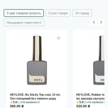
матеріалу на пензликах та на шийках відкритих флаконів.
Прим.: усі документи знаходяться у прикріплених файлах!
З цим товаром купують
Схожі товари
Хіт-парад
Нещодавно переглянуті
HEYLOVE. No Sticky Top coat, 15 ml,
HEYLOVE. Rubber base
Топ глянцевий без липкого шару
ml, прозора каучукова
5.0
(1)
5.0
(6)
в наявності
в наявності
380.00
₴
320.00
₴