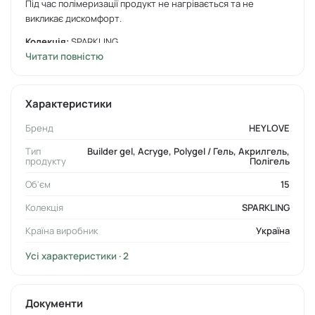
Під час полімеризації продукт не нагрівається та не
викликає дискомфорт.
Колекція:
SPARKLING
Читати повністю
Консистенція:
рідка
Жорсткість/еластичність:
середня еластичність
Характеристики
Спосіб застосування:
Бренд
HEYLOVE
Ретельно знежирте нігтьову пластину за допомогою
Тип
Builder gel, Acryge, Polygel / Гель, Акрилгель,
дегідратора
.
продукту
phBond
Полігель
Об'єм
15
Нанесіть на кінчик нігтя безкислотний праймер
Ultrabond
та дочекайтесь повного висихання рідини.
Колекція
SPARKLING
Нанесіть підложку з
.
Rubber base
Країна виробник
Україна
Виконайте нарощування чи укріплення за допомогою
Усі характеристики · 2
Smart Gel. Час полімеризації в UV-/LED-лампі 60
секунд.
Останнім шаром нанесіть
(топ).
фінішне покриття
Документи