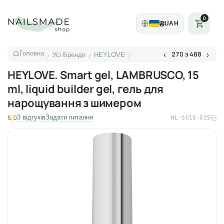
0
₴
UAH
Головна
270 з 488
‹
›
Усі Бренди
HEYLOVE
/
/
/
HEYLOVE. Smart gel, LAMBRUSCO, 15
ml, liquid builder gel, гель для
нарощування з шимером
5,0
3 відгуків
Задати питання
HL-SG15-525