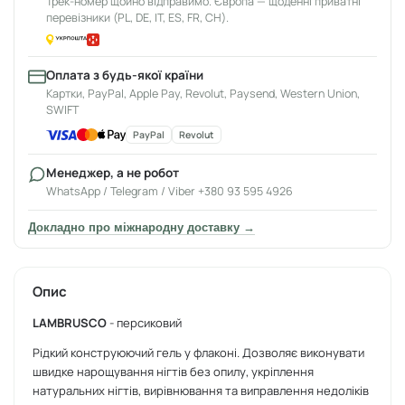
Трек-номер щойно відправимо. Європа — щоденні приватні
перевізники (PL, DE, IT, ES, FR, CH).
Оплата з будь-якої країни
Картки, PayPal, Apple Pay, Revolut, Paysend, Western Union,
SWIFT
PayPal
Revolut
Менеджер, а не робот
WhatsApp / Telegram / Viber +380 93 595 4926
Докладно про міжнародну доставку →
Опис
LAMBRUSCO
- персиковий
Рідкий конструюючий гель у флаконі. Дозволяє виконувати
швидке нарощування нігтів без опилу, укріплення
натуральних нігтів, вирівнювання та виправлення недоліків