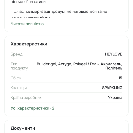
нігтьової пластини.
Під час полімеризації продукт не нагрівається та не
викликає дискомфорт.
Читати повністю
Колекція:
SPARKLING
Консистенція:
рідка
Характеристики
Жорсткість/еластичність:
середня еластичність
Бренд
HEYLOVE
Спосіб застосування:
Тип
Builder gel, Acryge, Polygel / Гель, Акрилгель,
продукту
Полігель
Ретельно знежирте нігтьову пластину за допомогою
дегідратора
.
Об'єм
phBond
15
Колекція
SPARKLING
Нанесіть на кінчик нігтя безкислотний праймер
Ultrabond
та дочекайтесь повного висихання рідини.
Країна виробник
Україна
Нанесіть підложку з
.
Rubber base
Усі характеристики · 2
Виконайте нарощування чи укріплення за допомогою
Smart Gel. Час полімеризації в UV-/LED-лампі 60
секунд.
Документи