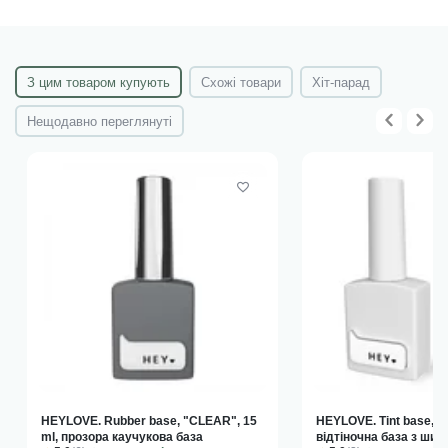
майстра. Якщо тримати увімкнену лампу світлом до
майстра, може виникнути небажана полімеризація
матеріалу на пензликах та на шийках відкритих флаконів.
Прим.: усі документи знаходяться у прикріплених файлах!
З цим товаром купують
Схожі товари
Хіт-парад
Нещодавно переглянуті
HEYLOVE. Rubber base, "CLEAR", 15
HEYLOVE. Tint base, S
ml, прозора каучукова база
відтіночна база з ши