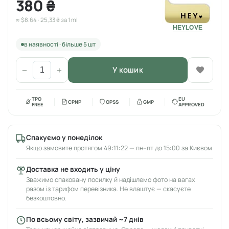
380 ₴
≈ $8.64 · 25,33 ₴ за 1 ml
HEYLOVE
в наявності · більше 5 шт
У кошик
−
+
TPO
EU
CPNP
OPSS
GMP
FREE
APPROVED
Спакуємо у понеділок
Якщо замовите протягом 49:11:22 — пн–пт до 15:00 за Києвом
Доставка не входить у ціну
Зважимо спаковану посилку й надішлемо фото на вагах
разом із тарифом перевізника. Не влаштує — скасуєте
безкоштовно.
По всьому світу, зазвичай ~7 днів